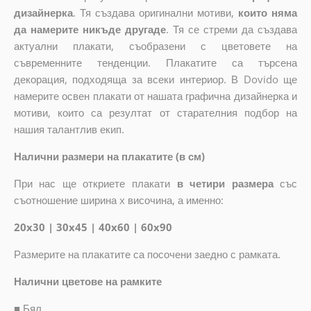
дизайнерка
. Тя създава оригинални мотиви,
които няма
да намерите никъде другаде
. Тя се стреми да създава
актуални плакати, съобразени с цветовете на
съвременните тенденции. Плакатите са търсена
декорация, подходяща за всеки интериор. В Dovido ще
намерите освен плакати от нашата графична дизайнерка и
мотиви, които са резултат от старателния подбор на
нашия талантлив екип.
Налични размери на плакатите (в см)
При нас ще откриете плакати
в четири размера
със
съотношение ширина x височина, а именно:
20x30 | 30x45 | 40x60 | 60x90
Размерите на плакатите са посочени заедно с рамката.
Налични цветове на рамките
■
Бял