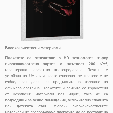
Висококачествени материали
Плакатите са отпечатани с HD технология върху
висококачествена хартия с плътност 200 г/м²,
гарантираща перфектно цветопредаване. Печатът е
устойчив на UV лъчи, което означава, че цветовете не
избледняват дори при продължително излагане на
слънчева светлина. Плакатите и рамките са изработени
от безопасни материали без мирис, така че
са
подходящи за всяко помещение,
включително спалнята
или
детската стая.
Въпреки висококачествените
материали не препоръчваме плакатите да се поставят на