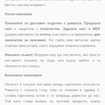
места с висока влажност.
Лесно окачване
Плакатите се доставят отделно с рамката. Предната
част
е защитена с
плексиглас. Задната част е MDF
(дървесновлакнеста)
плоча
,
към която са прикрепени
две
закачалки за окачване.
На гърба има метални щипки
(гъвкави фиксатори), които задържат плаката в рамката.
Нашият съвет:
Модерен вид ще постигнете, ако просто
поставите плаката на пода или върху мебел и го
облегнете на стената.
Безопасно опаковане
Печатът е сигурно поставен между картонени плоскости.
Рамката с плаката след това се опакова в здрава 5-
слойна картонена кутия и се изпраща директно до вас.
Тъй като става въпрос за чупливи продукти, върху