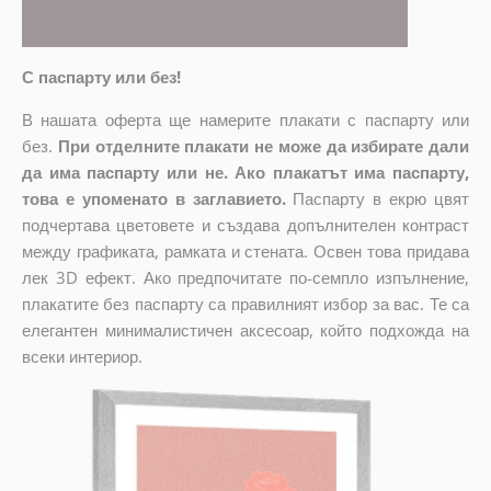
С паспарту или без!
В нашата оферта ще намерите плакати с паспарту или
без.
При отделните плакати не може да избирате дали
да има паспарту или не. Ако плакатът има паспарту,
това е упоменато в заглавието.
Паспарту в екрю цвят
подчертава цветовете и създава допълнителен контраст
между графиката, рамката и стената. Освен това придава
лек 3D ефект. Ако предпочитате по-семпло изпълнение,
плакатите без паспарту са правилният избор за вас. Те са
елегантен минималистичен аксесоар, който подхожда на
всеки интериор.