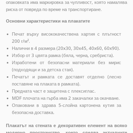
опаковката има маркировка за чупливост, която намалява
риска от повреда по време на транспортиране.
Основни характеристики на плакатите
Печат върху висококачествена хартия с плътност
200 г/м².
Налични в 4 размера (20x30, 30x45, 40x60, 60x90).
Избор от 3 цвята рамка (бяла, черна, сребриста).
Изработени от безопасни материали без мирис
(подходящи и за детска стая).
Печатът и рамката се доставят отделно (лесно
поставяне на плаката в рамката).
Предната част е защитена с плексиглас.
MDF плочата на гърба има 2 закачалки за окачване.
Опаковани в здрава 5-слойна картонена кутия за
безопасна доставка.
Плакатът на стената е декоративен елемент на всяко
модерно пространство, което следва актуалните