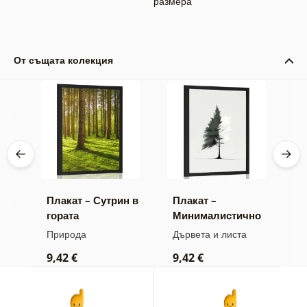
размера
От същата колекция
Плакат – Сутрин в
Плакат –
П
гората
Минималистично
в
иглолистно
Природа
Дървета и листа
П
дърво
9,42 €
9,42 €
7