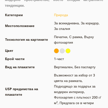
тенденции.
Категории
Природа
За всекидневна
,
За коридор
,
Местоположение
За спалня
Печатни
,
С рамка
,
Върху
Технология на картините
фотохартия
Цвят
Брой части
1-част
Вид на плакатите
Вертикален
,
Без паспарту
Възможност за избор от 3
цвята на рамката
,
Подходящо за подарък за
USP предимства на
модерен интериор
,
плакатите
Фотохартия с плътност 200 г/
м²
,
Предлага се в четири