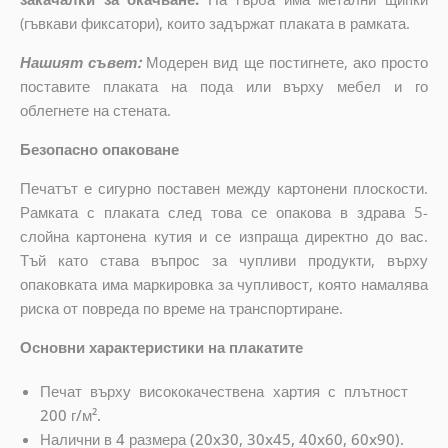
(гъвкави фиксатори), които задържат плаката в рамката.
Нашият съвет:
Модерен вид ще постигнете, ако просто
поставите плаката на пода или върху мебел и го
облегнете на стената.
Безопасно опаковане
Печатът е сигурно поставен между картонени плоскости.
Рамката с плаката след това се опакова в здрава 5-
слойна картонена кутия и се изпраща директно до вас.
Тъй като става въпрос за чупливи продукти, върху
опаковката има маркировка за чупливост, която намалява
риска от повреда по време на транспортиране.
Основни характеристики на плакатите
Печат върху висококачествена хартия с плътност
200 г/м².
Налични в 4 размера (20x30, 30x45, 40x60, 60x90).