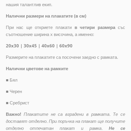
нашия талантлив екип.
Налични размери на плакатите (в см)
При нас ще откриете плакати
в четири размера
със
съотношение ширина x височина, а именно:
20x30 | 30x45 | 40x60 | 60x90
Размерите на плакатите са посочени заедно с рамката.
Налични цветове на рамките
■
Бял
■
Черен
■
Сребрист
Важно!
Плакатите не са вградени в рамката. Те се
доставят отделно. При поръчка на плакат ще получите
отделно отпечатан плакат и рамка.
Не се