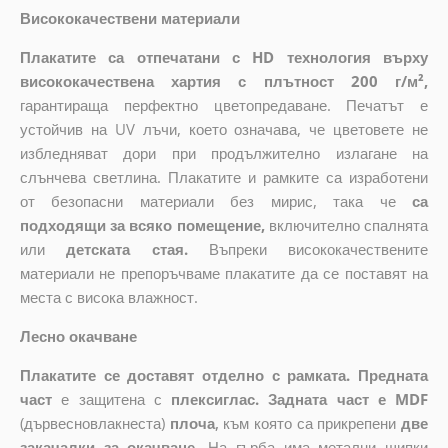
Висококачествени материали
Плакатите са отпечатани с HD технология върху
висококачествена хартия с плътност 200 г/м²,
гарантираща перфектно цветопредаване. Печатът е
устойчив на UV лъчи, което означава, че цветовете не
избледняват дори при продължително излагане на
слънчева светлина. Плакатите и рамките са изработени
от безопасни материали без мирис, така че
са
подходящи за всяко помещение,
включително спалнята
или
детската стая.
Въпреки висококачествените
материали не препоръчваме плакатите да се поставят на
места с висока влажност.
Лесно окачване
Плакатите се доставят отделно с рамката. Предната
част
е защитена с
плексиглас. Задната част е MDF
(дървесновлакнеста)
плоча
,
към която са прикрепени
две
закачалки за окачване.
На гърба има метални щипки