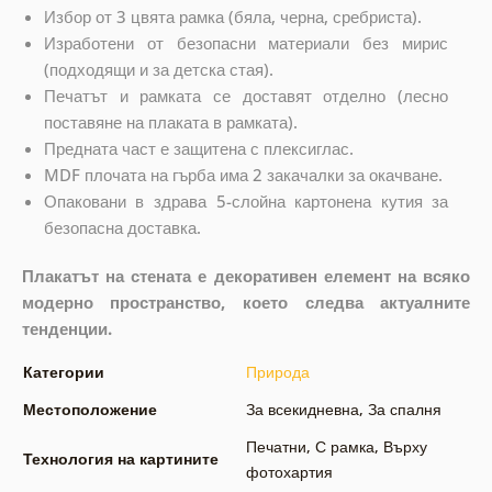
Избор от 3 цвята рамка (бяла, черна, сребриста).
Изработени от безопасни материали без мирис
(подходящи и за детска стая).
Печатът и рамката се доставят отделно (лесно
поставяне на плаката в рамката).
Предната част е защитена с плексиглас.
MDF плочата на гърба има 2 закачалки за окачване.
Опаковани в здрава 5-слойна картонена кутия за
безопасна доставка.
Плакатът на стената е декоративен елемент на всяко
модерно пространство, което следва актуалните
тенденции.
Категории
Природа
Местоположение
За всекидневна
,
За спалня
Печатни
,
С рамка
,
Върху
Технология на картините
фотохартия