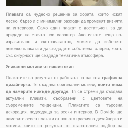
Плакати
са чудесно решение за хората, които искат
лесно, бързо и с минимални разходи да променят визията
на интериора. Само един плакат е достатъчен, за да
придаде на стаята нов характер. Ако искате нещо по-
изразително и екстравагантно, можете да изберете
няколко плаката и да създадете собствена галерия, която
със сигурност ще създаде тематична атмосфера.
Уникални мотиви от нашия екип
Плакатите са резултат от работата на нашата
графична
дизайнерка
. Тя създава оригинални мотиви,
които няма
да намерите никъде другаде
. Тя се стреми да създава
актуални плакати, съобразени с цветовете на
съвременните тенденции. Плакатите са търсена
декорация, подходяща за всеки интериор. В Dovido ще
намерите освен плакати от нашата графична дизайнерка и
мотиви, които са резултат от старателния подбор на