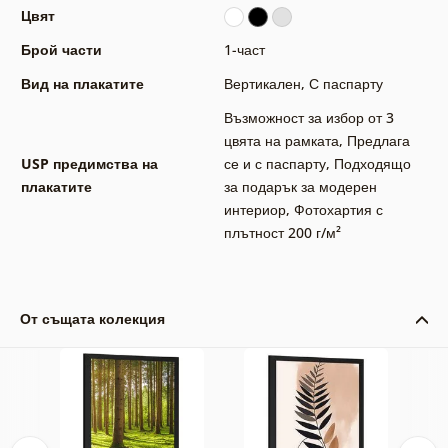
Цвят
Брой части
1-част
Вид на плакатите
Вертикален
,
С паспарту
Възможност за избор от 3
цвята на рамката
,
Предлага
USP предимства на
се и с паспарту
,
Подходящо
плакатите
за подарък за модерен
интериор
,
Фотохартия с
плътност 200 г/м²
От същата колекция