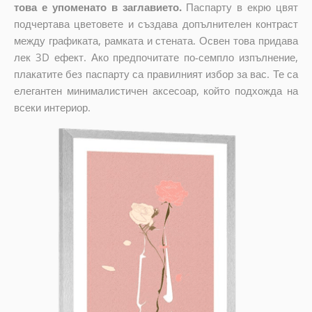
това е упоменато в заглавието.
Паспарту в екрю цвят
подчертава цветовете и създава допълнителен контраст
между графиката, рамката и стената. Освен това придава
лек 3D ефект. Ако предпочитате по-семпло изпълнение,
плакатите без паспарту са правилният избор за вас. Те са
елегантен минималистичен аксесоар, който подхожда на
всеки интериор.