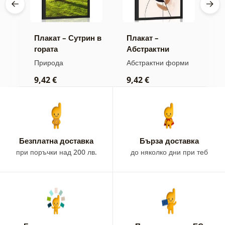
 на
Плакат – Сутрин в
Плакат –
П
гората
Абстрактни
М
ботанически
и
Природа
Абстрактни форми
Д
форми папрат
д
9,42 €
9,42 €
9
Безплатна доставка
Бързa доставка
при поръчки над 200 лв.
до няколко дни при теб