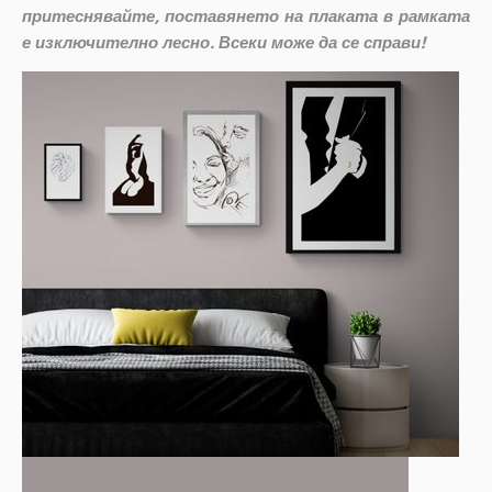
притеснявайте, поставянето на плаката в рамката
е изключително лесно. Всеки може да се справи!