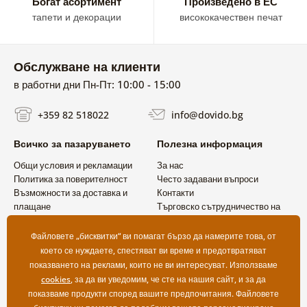
Богат асортимент
Произведено в ЕС
тапети и декорации
висококачествен печат
Обслужване на клиенти
в работни дни Пн-Пт: 10:00 - 15:00
+359 82 518022
info@dovido.bg
Всичко за пазаруването
Полезна информация
Общи условия и рекламации
За нас
Политика за поверителност
Често задавани въпроси
Възможности за доставка и
Контакти
плащане
Търговско сътрудничество на
Връщане на продукт
едро
Файловете „бисквитки“ ви помагат бързо да намерите това, от
което се нуждаете, спестяват ви време и предотвратяват
показването на реклами, които не ви интересуват. Използваме
cookies
, за да ви уведомим, че сте на нашия сайт, и за да
показваме продукти според вашите предпочитания. Файловете