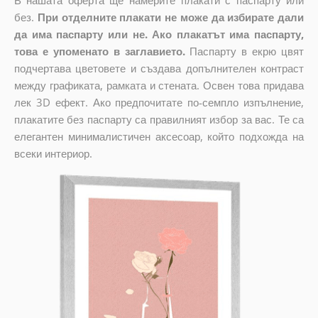
В нашата оферта ще намерите плакати с паспарту или
без.
При отделните плакати не може да избирате дали
да има паспарту или не. Ако плакатът има паспарту,
това е упоменато в заглавието.
Паспарту в екрю цвят
подчертава цветовете и създава допълнителен контраст
между графиката, рамката и стената. Освен това придава
лек 3D ефект. Ако предпочитате по-семпло изпълнение,
плакатите без паспарту са правилният избор за вас. Те са
елегантен минималистичен аксесоар, който подхожда на
всеки интериор.