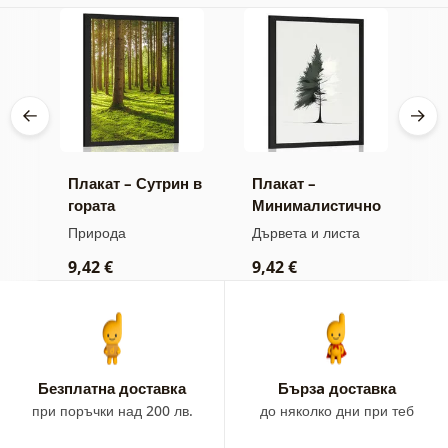
 на
Плакат – Сутрин в
Плакат –
П
гората
Минималистично
в
иглолистно
Природа
Дървета и листа
П
дърво
9,42 €
9,42 €
7
Безплатна доставка
Бързa доставка
при поръчки над 200 лв.
до няколко дни при теб