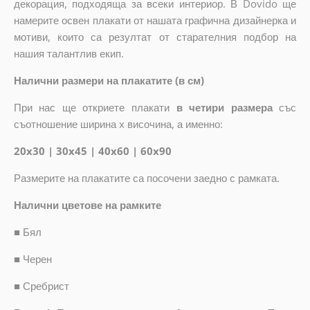
декорация, подходяща за всеки интериор. В Dovido ще
намерите освен плакати от нашата графична дизайнерка и
мотиви, които са резултат от старателния подбор на
нашия талантлив екип.
Налични размери на плакатите (в см)
При нас ще откриете плакати
в четири размера
със
съотношение ширина x височина, а именно:
20x30 | 30x45 | 40x60 | 60x90
Размерите на плакатите са посочени заедно с рамката.
Налични цветове на рамките
■
Бял
■
Черен
■
Сребрист