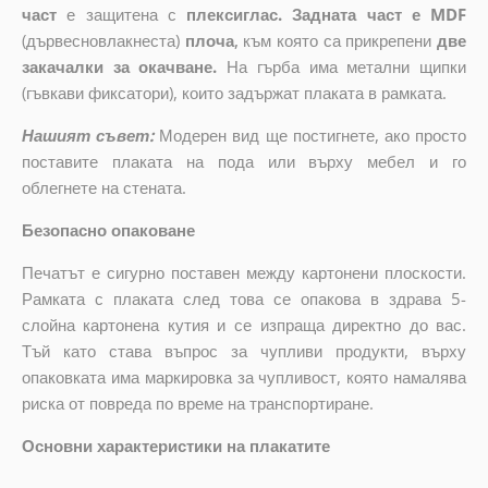
част
е защитена с
плексиглас. Задната част е MDF
(дървесновлакнеста)
плоча
,
към която са прикрепени
две
закачалки за окачване.
На гърба има метални щипки
(гъвкави фиксатори), които задържат плаката в рамката.
Нашият съвет:
Модерен вид ще постигнете, ако просто
поставите плаката на пода или върху мебел и го
облегнете на стената.
Безопасно опаковане
Печатът е сигурно поставен между картонени плоскости.
Рамката с плаката след това се опакова в здрава 5-
слойна картонена кутия и се изпраща директно до вас.
Тъй като става въпрос за чупливи продукти, върху
опаковката има маркировка за чупливост, която намалява
риска от повреда по време на транспортиране.
Основни характеристики на плакатите