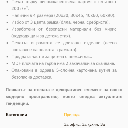
Печат върху висококачествена хартия с плътност
200 г/м².
Налични в 4 размера (20x30, 30x45, 40x60, 60x90).
Избор от 3 цвята рамка (бяла, черна, сребриста).
Изработени от безопасни материали без мирис
(подходящи и за детска стая).
Печатът и рамката се доставят отделно (лесно
поставяне на плаката в рамката).
Предната част е защитена с плексиглас.
MDF плочата на гърба има 2 закачалки за окачване.
Опаковани в здрава 5-слойна картонена кутия за
безопасна доставка.
Плакатът на стената е декоративен елемент на всяко
модерно пространство, което следва актуалните
тенденции.
Категории
Природа
За офис
,
За кухня
,
За