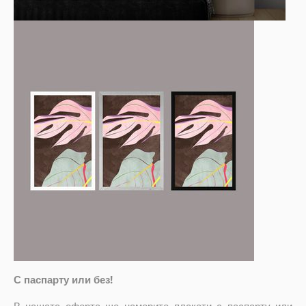
С паспарту или без!