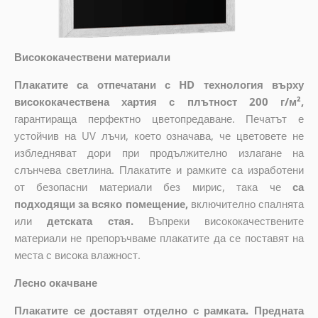
Висококачествени материали
Плакатите са отпечатани с HD технология върху
висококачествена хартия с плътност 200 г/м²,
гарантираща перфектно цветопредаване. Печатът е
устойчив на UV лъчи, което означава, че цветовете не
избледняват дори при продължително излагане на
слънчева светлина. Плакатите и рамките са изработени
от безопасни материали без мирис, така че
са
подходящи за всяко помещение,
включително спалнята
или
детската стая.
Въпреки висококачествените
материали не препоръчваме плакатите да се поставят на
места с висока влажност.
Лесно окачване
Плакатите се доставят отделно с рамката. Предната