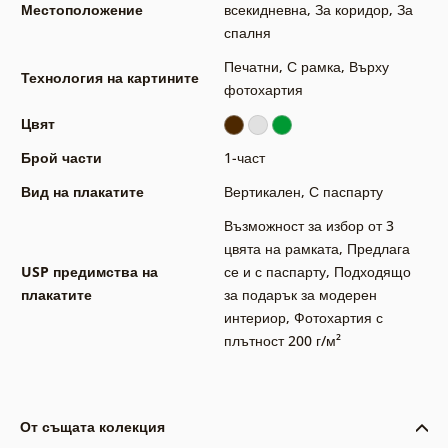
Местоположение
всекидневна
,
За коридор
,
За
спалня
Печатни
,
С рамка
,
Върху
Технология на картините
фотохартия
Цвят
Брой части
1-част
Вид на плакатите
Вертикален
,
С паспарту
Възможност за избор от 3
цвята на рамката
,
Предлага
USP предимства на
се и с паспарту
,
Подходящо
плакатите
за подарък за модерен
интериор
,
Фотохартия с
плътност 200 г/м²
От същата колекция