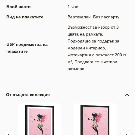
Брой части
1-част
Вид на плакатите
Вертикален
,
Без паспарту
Възможност за избор от 3
цвята на рамката
,
Подходящо за подарък за
USP предимства на
модерен интериор
,
плакатите
Фотохартия с плътност 200 г/
м²
,
Предлага се в четири
размера
От същата колекция