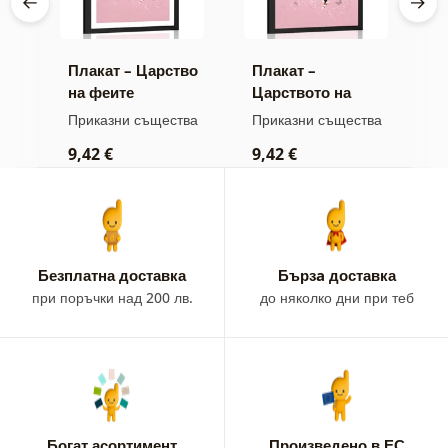
ща
Плакат – Царство
Плакат –
П
на феите
Царството на
е
феите
ва
Приказни същества
Приказни същества
П
9,42 €
9,42 €
9
Безплатна доставка
Бързa доставка
при поръчки над 200 лв.
до няколко дни при теб
Богат асортимент
Произведено в ЕС