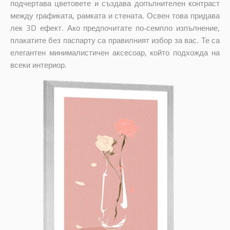
подчертава цветовете и създава допълнителен контраст
между графиката, рамката и стената. Освен това придава
лек 3D ефект. Ако предпочитате по-семпло изпълнение,
плакатите без паспарту са правилният избор за вас. Те са
елегантен минималистичен аксесоар, който подхожда на
всеки интериор.