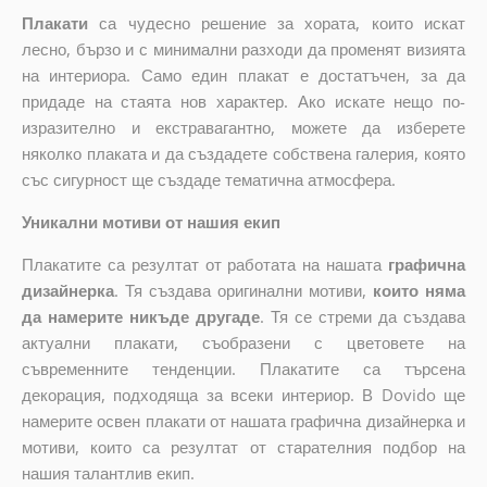
Плакати
са чудесно решение за хората, които искат
лесно, бързо и с минимални разходи да променят визията
на интериора. Само един плакат е достатъчен, за да
придаде на стаята нов характер. Ако искате нещо по-
изразително и екстравагантно, можете да изберете
няколко плаката и да създадете собствена галерия, която
със сигурност ще създаде тематична атмосфера.
Уникални мотиви от нашия екип
Плакатите са резултат от работата на нашата
графична
дизайнерка
. Тя създава оригинални мотиви,
които няма
да намерите никъде другаде
. Тя се стреми да създава
актуални плакати, съобразени с цветовете на
съвременните тенденции. Плакатите са търсена
декорация, подходяща за всеки интериор. В Dovido ще
намерите освен плакати от нашата графична дизайнерка и
мотиви, които са резултат от старателния подбор на
нашия талантлив екип.