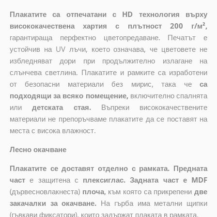
Плакатите са отпечатани с HD технология върху
висококачествена хартия с плътност 200 г/м²,
гарантираща перфектно цветопредаване. Печатът е
устойчив на UV лъчи, което означава, че цветовете не
избледняват дори при продължително излагане на
слънчева светлина. Плакатите и рамките са изработени
от безопасни материали без мирис, така че
са
подходящи за всяко помещение,
включително спалнята
или
детската стая.
Въпреки висококачествените
материали не препоръчваме плакатите да се поставят на
места с висока влажност.
Лесно окачване
Плакатите се доставят отделно с рамката. Предната
част
е защитена с
плексиглас. Задната част е MDF
(дървесновлакнеста)
плоча
,
към която са прикрепени
две
закачалки за окачване.
На гърба има метални щипки
(гъвкави фиксатори), които задържат плаката в рамката.