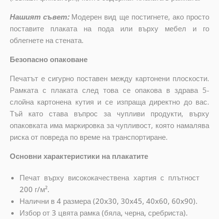
Нашият съвет:
Модерен вид ще постигнете, ако просто
поставите плаката на пода или върху мебел и го
облегнете на стената.
Безопасно опаковане
Печатът е сигурно поставен между картонени плоскости.
Рамката с плаката след това се опакова в здрава 5-
слойна картонена кутия и се изпраща директно до вас.
Тъй като става въпрос за чупливи продукти, върху
опаковката има маркировка за чупливост, която намалява
риска от повреда по време на транспортиране.
Основни характеристики на плакатите
Печат върху висококачествена хартия с плътност
200 г/м².
Налични в 4 размера (20x30, 30x45, 40x60, 60x90).
Избор от 3 цвята рамка (бяла, черна, сребриста).