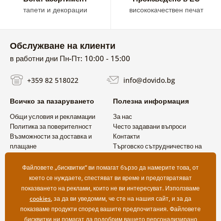
тапети и декорации
висококачествен печат
Обслужване на клиенти
в работни дни Пн-Пт: 10:00 - 15:00
+359 82 518022
info@dovido.bg
Всичко за пазаруването
Полезна информация
Общи условия и рекламации
За нас
Политика за поверителност
Често задавани въпроси
Възможности за доставка и
Контакти
плащане
Търговско сътрудничество на
Връщане на продукт
едро
Файловете „бисквитки“ ви помагат бързо да намерите това, от
което се нуждаете, спестяват ви време и предотвратяват
показването на реклами, които не ви интересуват. Използваме
cookies
, за да ви уведомим, че сте на нашия сайт, и за да
показваме продукти според вашите предпочитания. Файловете
бисквитки ни помагат да подобрим вашето персонализирано