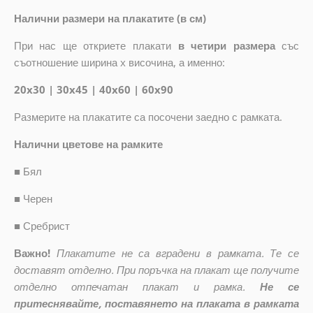
Налични размери на плакатите (в см)
При нас ще откриете плакати
в четири размера
със
съотношение ширина x височина, а именно:
20x30 | 30x45 | 40x60 | 60x90
Размерите на плакатите са посочени заедно с рамката.
Налични цветове на рамките
■
Бял
■
Черен
■
Сребрист
Важно!
Плакатите не са вградени в рамката. Те се
доставят отделно. При поръчка на плакат ще получите
отделно отпечатан плакат и рамка.
Не се
притеснявайте, поставянето на плаката в рамката