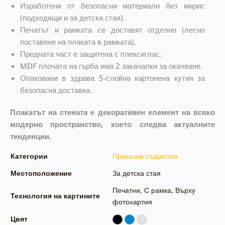
Изработени от безопасни материали без мирис
(подходящи и за детска стая).
Печатът и рамката се доставят отделно (лесно
поставяне на плаката в рамката).
Предната част е защитена с плексиглас.
MDF плочата на гърба има 2 закачалки за окачване.
Опаковани в здрава 5-слойна картонена кутия за
безопасна доставка.
Плакатът на стената е декоративен елемент на всяко
модерно пространство, което следва актуалните
тенденции.
Категории
Приказни същества
Местоположение
За детска стая
Печатни
,
С рамка
,
Върху
Технология на картините
фотохартия
Цвят