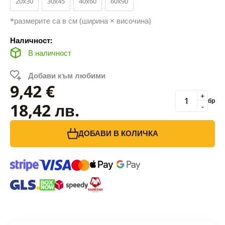
20x30
30x45
40x60
60x90
*размерите са в см (ширина × височина)
Наличност:
В наличност
Добави към любими
9,42 €
+
бр
18,42 лв.
-
ДОБАВИ В КОЛИЧКА