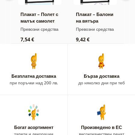
Плакат – Полет с
Плакат – Балони
П
малък самолет
на вятъра
м
ва
Превозни средства
Превозни средства
П
7,54 €
9,42 €
7
Безплатна доставка
Бързa доставка
при поръчки над 200 лв.
до няколко дни при теб
Богат асортимент
Произведено в ЕС
тапети и декорации
висококачествен печат