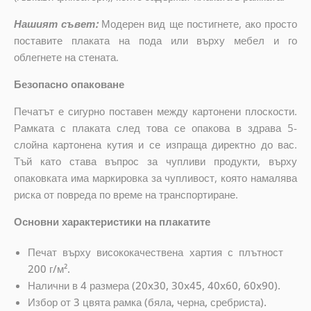
Нашият съвет:
Модерен вид ще постигнете, ако просто
поставите плаката на пода или върху мебел и го
облегнете на стената.
Безопасно опаковане
Печатът е сигурно поставен между картонени плоскости.
Рамката с плаката след това се опакова в здрава 5-
слойна картонена кутия и се изпраща директно до вас.
Тъй като става въпрос за чупливи продукти, върху
опаковката има маркировка за чупливост, която намалява
риска от повреда по време на транспортиране.
Основни характеристики на плакатите
Печат върху висококачествена хартия с плътност
200 г/м².
Налични в 4 размера (20x30, 30x45, 40x60, 60x90).
Избор от 3 цвята рамка (бяла, черна, сребриста).