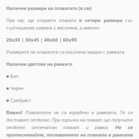
Налични размери на плакатите (в см)
При нас ще откриете плакати
в четири размера
със
съотношение ширина x височина, а именно:
20x30 | 30x45 | 40x60 | 60x90
Размерите на плакатите са посочени заедно с рамката.
Налични цветове на рамките
■
Бял
■
Черен
■
Сребрист
Важно!
Плакатите не са вградени в рамката. Те се
доставят отделно. При поръчка на плакат ще получите
отделно отпечатан плакат и рамка.
Не се
притеснявайте, поставянето на плаката в рамката