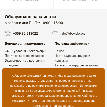
Обслужване на клиенти
в работни дни Пн-Пт: 10:00 - 15:00
+359 82 518022
info@dovido.bg
Всичко за пазаруването
Полезна информация
Общи условия и рекламации
За нас
Политика за поверителност
Често задавани въпроси
Възможности за доставка и
Контакти
плащане
Търговско сътрудничество на
Връщане на продукт
едро
Файловете „бисквитки“ ви помагат бързо да намерите това, от
което се нуждаете, спестяват ви време и предотвратяват
показването на реклами, които не ви интересуват. Използваме
cookies
, за да ви уведомим, че сте на нашия сайт, и за да
показваме продукти според вашите предпочитания. Файловете
бисквитки ни помагат да подобрим вашето персонализирано
преживяване при сърфиране.