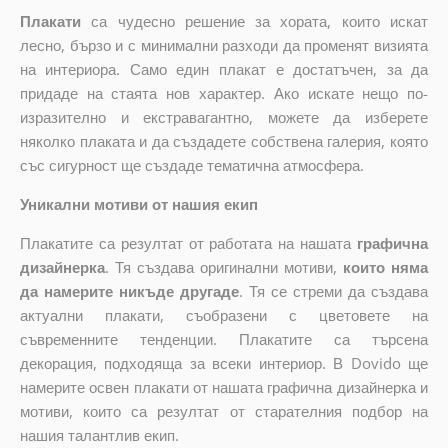
Плакати
са чудесно решение за хората, които искат
лесно, бързо и с минимални разходи да променят визията
на интериора. Само един плакат е достатъчен, за да
придаде на стаята нов характер. Ако искате нещо по-
изразително и екстравагантно, можете да изберете
няколко плаката и да създадете собствена галерия, която
със сигурност ще създаде тематична атмосфера.
Уникални мотиви от нашия екип
Плакатите са резултат от работата на нашата
графична
дизайнерка
. Тя създава оригинални мотиви,
които няма
да намерите никъде другаде
. Тя се стреми да създава
актуални плакати, съобразени с цветовете на
съвременните тенденции. Плакатите са търсена
декорация, подходяща за всеки интериор. В Dovido ще
намерите освен плакати от нашата графична дизайнерка и
мотиви, които са резултат от старателния подбор на
нашия талантлив екип.