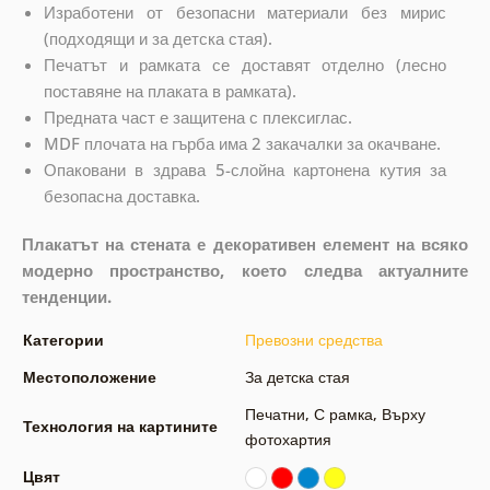
Изработени от безопасни материали без мирис
(подходящи и за детска стая).
Печатът и рамката се доставят отделно (лесно
поставяне на плаката в рамката).
Предната част е защитена с плексиглас.
MDF плочата на гърба има 2 закачалки за окачване.
Опаковани в здрава 5-слойна картонена кутия за
безопасна доставка.
Плакатът на стената е декоративен елемент на всяко
модерно пространство, което следва актуалните
тенденции.
Категории
Превозни средства
Местоположение
За детска стая
Печатни
,
С рамка
,
Върху
Технология на картините
фотохартия
Цвят