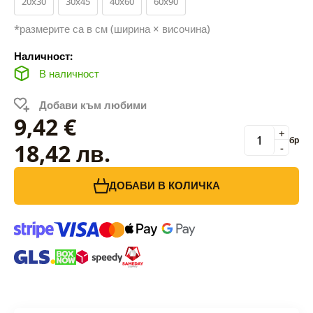
20x30
30x45
40x60
60x90
*размерите са в см (ширина × височина)
Наличност:
В наличност
Добави към любими
9,42 €
+
бр
18,42 лв.
-
ДОБАВИ В КОЛИЧКА