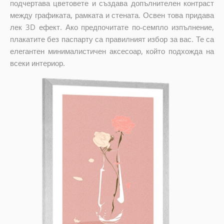
подчертава цветовете и създава допълнителен контраст
между графиката, рамката и стената. Освен това придава
лек 3D ефект. Ако предпочитате по-семпло изпълнение,
плакатите без паспарту са правилният избор за вас. Те са
елегантен минималистичен аксесоар, който подхожда на
всеки интериор.