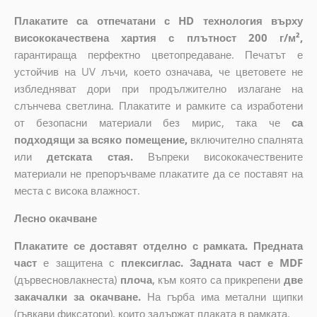
Плакатите са отпечатани с HD технология върху
висококачествена хартия с плътност 200 г/м²,
гарантираща перфектно цветопредаване. Печатът е
устойчив на UV лъчи, което означава, че цветовете не
избледняват дори при продължително излагане на
слънчева светлина. Плакатите и рамките са изработени
от безопасни материали без мирис, така че
са
подходящи за всяко помещение,
включително спалнята
или
детската стая.
Въпреки висококачествените
материали не препоръчваме плакатите да се поставят на
места с висока влажност.
Лесно окачване
Плакатите се доставят отделно с рамката. Предната
част
е защитена с
плексиглас. Задната част е MDF
(дървесновлакнеста)
плоча
,
към която са прикрепени
две
закачалки за окачване.
На гърба има метални щипки
(гъвкави фиксатори), които задържат плаката в рамката.