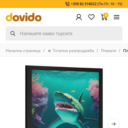
+359 82 518022
(Пн-Пт: 10 - 15)
0
Начална страница
🔥 Тотална разпродажба
Плакати
Пл