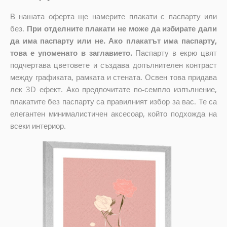
В нашата оферта ще намерите плакати с паспарту или
без.
При отделните плакати не може да избирате дали
да има паспарту или не. Ако плакатът има паспарту,
това е упоменато в заглавието.
Паспарту в екрю цвят
подчертава цветовете и създава допълнителен контраст
между графиката, рамката и стената. Освен това придава
лек 3D ефект. Ако предпочитате по-семпло изпълнение,
плакатите без паспарту са правилният избор за вас. Те са
елегантен минималистичен аксесоар, който подхожда на
всеки интериор.