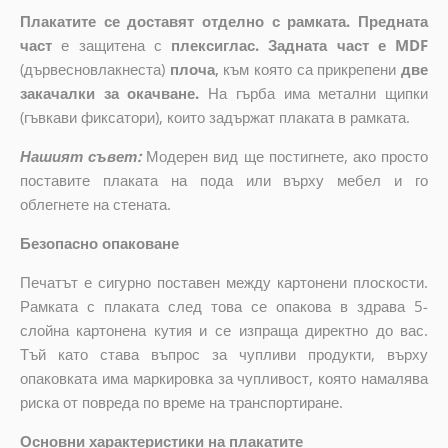
Плакатите се доставят отделно с рамката. Предната
част
е защитена с
плексиглас. Задната част е MDF
(дървесновлакнеста)
плоча
,
към която са прикрепени
две
закачалки за окачване.
На гърба има метални щипки
(гъвкави фиксатори), които задържат плаката в рамката.
Нашият съвет:
Модерен вид ще постигнете, ако просто
поставите плаката на пода или върху мебел и го
облегнете на стената.
Безопасно опаковане
Печатът е сигурно поставен между картонени плоскости.
Рамката с плаката след това се опакова в здрава 5-
слойна картонена кутия и се изпраща директно до вас.
Тъй като става въпрос за чупливи продукти, върху
опаковката има маркировка за чупливост, която намалява
риска от повреда по време на транспортиране.
Основни характеристики на плакатите