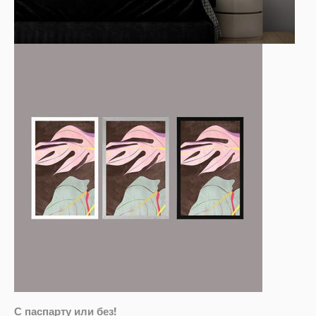
С паспарту или без!