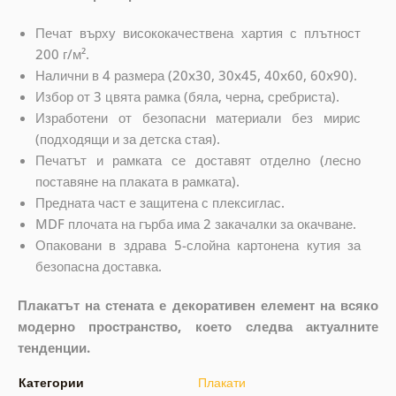
Печат върху висококачествена хартия с плътност
200 г/м².
Налични в 4 размера (20x30, 30x45, 40x60, 60x90).
Избор от 3 цвята рамка (бяла, черна, сребриста).
Изработени от безопасни материали без мирис
(подходящи и за детска стая).
Печатът и рамката се доставят отделно (лесно
поставяне на плаката в рамката).
Предната част е защитена с плексиглас.
MDF плочата на гърба има 2 закачалки за окачване.
Опаковани в здрава 5-слойна картонена кутия за
безопасна доставка.
Плакатът на стената е декоративен елемент на всяко
модерно пространство, което следва актуалните
тенденции.
Категории
Плакати