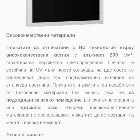
Висококачествени материали
Плакатите са отпечатани с HD технология върху
висококачествена хартия с плътност 200 г/м²,
гарантираща перфектно цветопредаване. Печатът е
устойчив на UV лъчи, което означава, че цветовете не
избледняват дори при продължително излагане на
слънчева светлина. Плакатите и рамките са изработени
от безопасни материали без мирис, така че
са
подходящи за всяко помещение,
включително спалнята
или
детската стая.
Въпреки висококачествените
материали не препоръчваме плакатите да се поставят на
места с висока влажност.
Лесно окачване