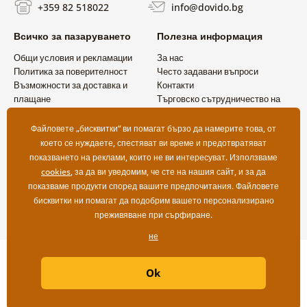
+359 82 518022
info@dovido.bg
Всичко за пазаруването
Полезна информация
Общи условия и рекламации
За нас
Политика за поверителност
Често задавани въпроси
Възможности за доставка и
Контакти
плащане
Търговско сътрудничество на
Връщане на продукт
едро
Файловете „бисквитки“ ви помагат бързо да намерите това, от
което се нуждаете, спестяват ви време и предотвратяват
показването на реклами, които не ви интересуват. Използваме
cookies
, за да ви уведомим, че сте на нашия сайт, и за да
показваме продукти според вашите предпочитания. Файловете
бисквитки ни помагат да подобрим вашето персонализирано
преживяване при сърфиране.
не
Copyright ©2019 © Dovido.bg.
Ok
Webdesign
Litvanyi.sk
| Онлайн магазинът е създаден от