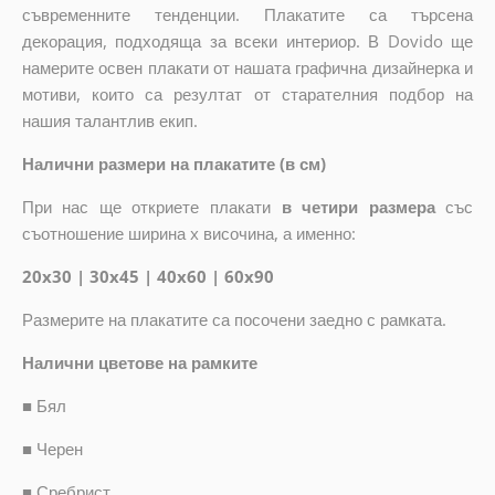
съвременните тенденции. Плакатите са търсена
декорация, подходяща за всеки интериор. В Dovido ще
намерите освен плакати от нашата графична дизайнерка и
мотиви, които са резултат от старателния подбор на
нашия талантлив екип.
Налични размери на плакатите (в см)
При нас ще откриете плакати
в четири размера
със
съотношение ширина x височина, а именно:
20x30 | 30x45 | 40x60 | 60x90
Размерите на плакатите са посочени заедно с рамката.
Налични цветове на рамките
■
Бял
■
Черен
■
Сребрист