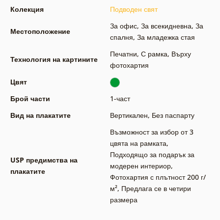
Колекция
Подводен свят
За офис
,
За всекидневна
,
За
Местоположение
спалня
,
За младежка стая
Печатни
,
С рамка
,
Върху
Технология на картините
фотохартия
Цвят
Брой части
1-част
Вид на плакатите
Вертикален
,
Без паспарту
Възможност за избор от 3
цвята на рамката
,
Подходящо за подарък за
USP предимства на
модерен интериор
,
плакатите
Фотохартия с плътност 200 г/
м²
,
Предлага се в четири
размера