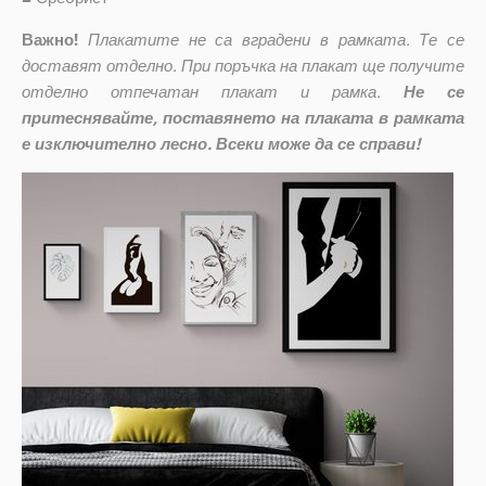
Важно!
Плакатите не са вградени в рамката. Те се
доставят отделно. При поръчка на плакат ще получите
отделно отпечатан плакат и рамка.
Не се
притеснявайте, поставянето на плаката в рамката
е изключително лесно. Всеки може да се справи!