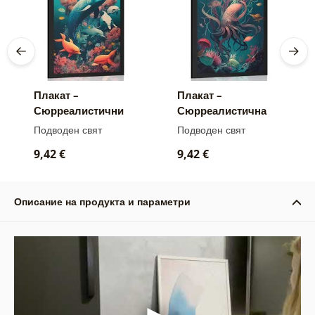
Плакат –
Плакат –
Сюрреалистични
Сюрреалистична
делфини
сепия
Подводен свят
Подводен свят
9,42 €
9,42 €
Описание на продукта и параметри