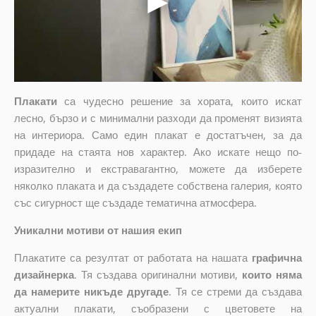
Плакати
са чудесно решение за хората, които искат
лесно, бързо и с минимални разходи да променят визията
на интериора. Само един плакат е достатъчен, за да
придаде на стаята нов характер. Ако искате нещо по-
изразително и екстравагантно, можете да изберете
няколко плаката и да създадете собствена галерия, която
със сигурност ще създаде тематична атмосфера.
Уникални мотиви от нашия екип
Плакатите са резултат от работата на нашата
графична
дизайнерка
. Тя създава оригинални мотиви,
които няма
да намерите никъде другаде
. Тя се стреми да създава
актуални плакати, съобразени с цветовете на