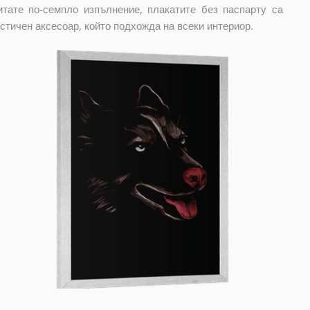
тате по-семпло изпълнение, плакатите без паспарту са
стичен аксесоар, който подхожда на всеки интериор.