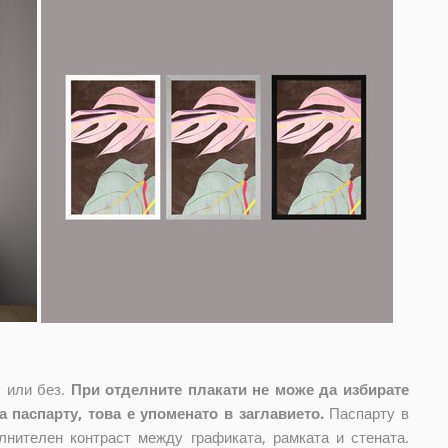
 или без.
При отделните плакати не може да избирате
 паспарту, това е упоменато в заглавието.
Паспарту в
лнителен контраст между графиката, рамката и стената.