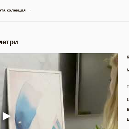
ата колекция
метри
Т
В