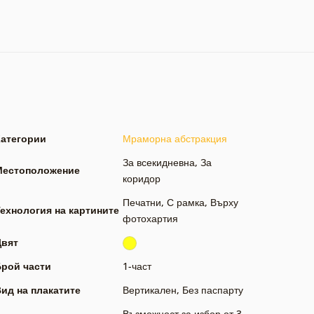
Категории
Мраморна абстракция
За всекидневна
,
За
Местоположение
коридор
Печатни
,
С рамка
,
Върху
ехнология на картините
фотохартия
Цвят
Брой части
1-част
ид на плакатите
Вертикален
,
Без паспарту
Възможност за избор от 3