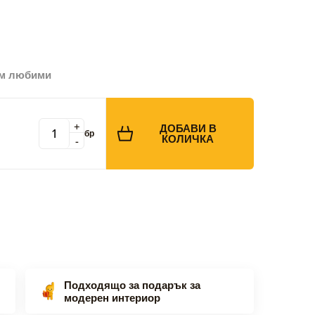
ъм любими
+
ДОБАВИ В
бр
КОЛИЧКА
-
Подходящо за подарък за
модерен интериор