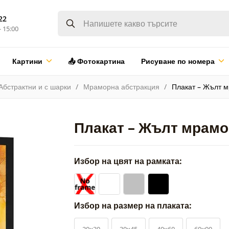
22
- 15:00
Картини
📤 Фотокартина
Рисуване по номера
Абстрактни и с шарки
Мраморна абстракция
Плакат – Жълт 
Плакат – Жълт мрам
Избор на цвят на рамката:
Избор на размер на плаката:
20x30
30x45
40x60
60x90