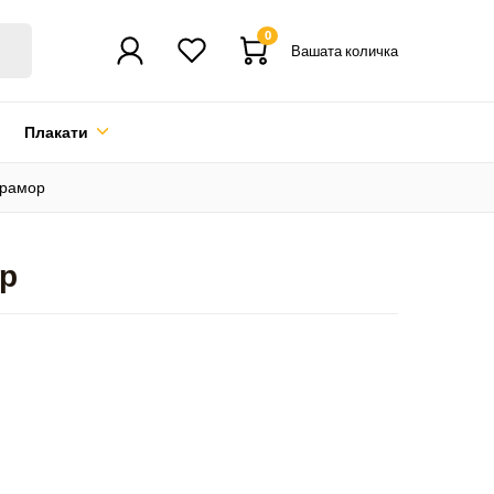
0
Вашата количка
Плакати
мрамор
ор