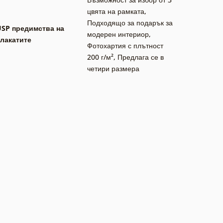
цвята на рамката
,
Подходящо за подарък за
USP предимства на
модерен интериор
,
лакатите
Фотохартия с плътност
200 г/м²
,
Предлага се в
четири размера