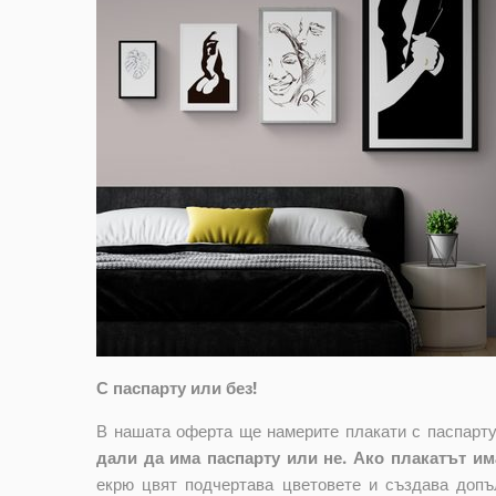
С паспарту или без!
В нашата оферта ще намерите плакати с паспарту
дали да има паспарту или не. Ако плакатът има
екрю цвят подчертава цветовете и създава допъ