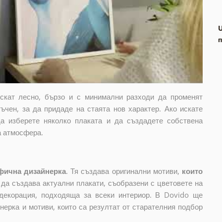
п
искат лесно, бързо и с минимални разходи да променят
ъчен, за да придаде на стаята нов характер. Ако искате
да изберете няколко плаката и да създадете собствена
а атмосфера.
фична дизайнерка
. Тя създава оригинални мотиви,
които
и да създава актуални плакати, съобразени с цветовете на
декорация, подходяща за всеки интериор. В Dovido ще
нерка и мотиви, които са резултат от старателния подбор