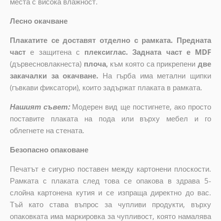
места с висока влажност.
Лесно окачване
Плакатите се доставят отделно с рамката. Предната
част
е защитена с
плексиглас. Задната част е MDF
(дървесновлакнеста)
плоча
,
към която са прикрепени
две
закачалки за окачване.
На гърба има метални щипки
(гъвкави фиксатори), които задържат плаката в рамката.
Нашият съвет:
Модерен вид ще постигнете, ако просто
поставите плаката на пода или върху мебел и го
облегнете на стената.
Безопасно опаковане
Печатът е сигурно поставен между картонени плоскости.
Рамката с плаката след това се опакова в здрава 5-
слойна картонена кутия и се изпраща директно до вас.
Тъй като става въпрос за чупливи продукти, върху
опаковката има маркировка за чупливост, която намалява