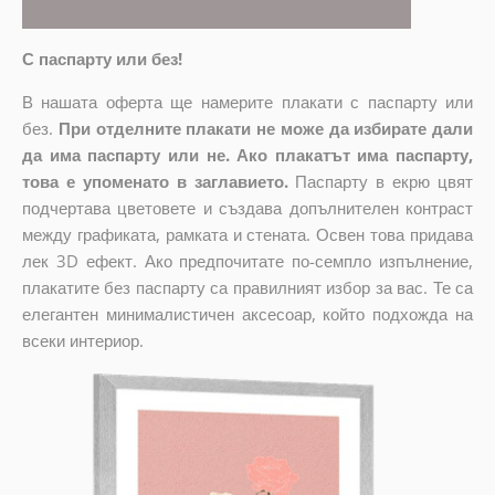
С паспарту или без!
В нашата оферта ще намерите плакати с паспарту или
без.
При отделните плакати не може да избирате дали
да има паспарту или не. Ако плакатът има паспарту,
това е упоменато в заглавието.
Паспарту в екрю цвят
подчертава цветовете и създава допълнителен контраст
между графиката, рамката и стената. Освен това придава
лек 3D ефект. Ако предпочитате по-семпло изпълнение,
плакатите без паспарту са правилният избор за вас. Те са
елегантен минималистичен аксесоар, който подхожда на
всеки интериор.