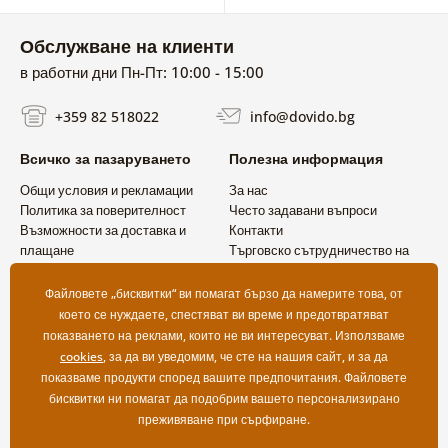
Обслужване на клиенти
в работни дни Пн-Пт: 10:00 - 15:00
+359 82 518022
info@dovido.bg
Всичко за пазаруването
Полезна информация
Общи условия и рекламации
За нас
Политика за поверителност
Често задавани въпроси
Възможности за доставка и
Контакти
плащане
Търговско сътрудничество на
Връщане на продукт
едро
Файловете „бисквитки“ ви помагат бързо да намерите това, от
което се нуждаете, спестяват ви време и предотвратяват
показването на реклами, които не ви интересуват. Използваме
cookies
, за да ви уведомим, че сте на нашия сайт, и за да
показваме продукти според вашите предпочитания. Файловете
бисквитки ни помагат да подобрим вашето персонализирано
преживяване при сърфиране.