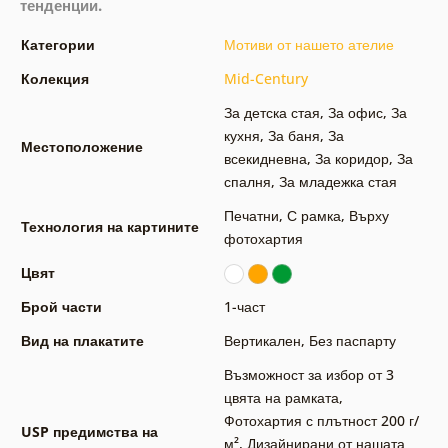
тенденции.
Категории
Мотиви от нашето ателие
Колекция
Mid-Century
За детска стая
,
За офис
,
За
кухня
,
За баня
,
За
Местоположение
всекидневна
,
За коридор
,
За
спалня
,
За младежка стая
Печатни
,
С рамка
,
Върху
Технология на картините
фотохартия
Цвят
Брой части
1-част
Вид на плакатите
Вертикален
,
Без паспарту
Възможност за избор от 3
цвята на рамката
,
Фотохартия с плътност 200 г/
USP предимства на
м²
,
Дизайнирани от нашата