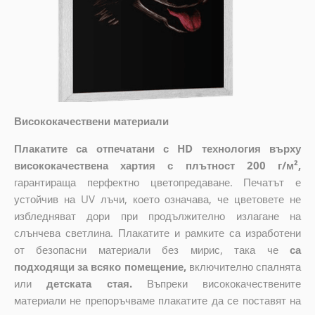
Висококачествени материали
Плакатите са отпечатани с HD технология върху
висококачествена хартия с плътност 200 г/м²,
гарантираща перфектно цветопредаване. Печатът е
устойчив на UV лъчи, което означава, че цветовете не
избледняват дори при продължително излагане на
слънчева светлина. Плакатите и рамките са изработени
от безопасни материали без мирис, така че
са
подходящи за всяко помещение,
включително спалнята
или
детската стая.
Въпреки висококачествените
материали не препоръчваме плакатите да се поставят на