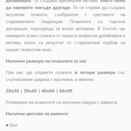
дизайнерка
. Тя създава оригинални мотиви,
които няма
да намерите никъде другаде
. Тя се стреми да създава
актуални плакати, съобразени с цветовете на
съвременните тенденции. Плакатите са търсена
декорация, подходяща за всеки интериор. В Dovido ще
намерите освен плакати от нашата графична дизайнерка и
мотиви, които са резултат от старателния подбор на
нашия талантлив екип.
Налични размери на плакатите (в см)
При нас ще откриете плакати
в четири размера
със
съотношение ширина x височина, а именно:
20x30 | 30x45 | 40x60 | 60x90
Размерите на плакатите са посочени заедно с рамката.
Налични цветове на рамките
■
Бял