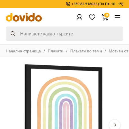
+359 82 518022
(Пн-Пт: 10 - 15)
0
Начална страница
Плакати
Плакати по теми
Мотиви от