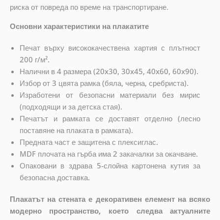
риска от повреда по време на транспортиране.
Основни характеристики на плакатите
Печат върху висококачествена хартия с плътност
200 г/м².
Налични в 4 размера (20x30, 30x45, 40x60, 60x90).
Избор от 3 цвята рамка (бяла, черна, сребриста).
Изработени от безопасни материали без мирис
(подходящи и за детска стая).
Печатът и рамката се доставят отделно (лесно
поставяне на плаката в рамката).
Предната част е защитена с плексиглас.
MDF плочата на гърба има 2 закачалки за окачване.
Опаковани в здрава 5-слойна картонена кутия за
безопасна доставка.
Плакатът на стената е декоративен елемент на всяко
модерно пространство, което следва актуалните