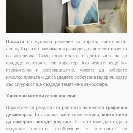
Плакати
са чудесно решение за хората, които искат
лесно, бързо и с минимални разходи да променят визията
на интериора. Само един плакат е достатъчен, за да
придаде на стаята нов характер. Ако искате нещо по-
изразително и екстравагантно, можете да изберете
няколко плаката и да създадете собствена галерия, която
със сигурност ще създаде тематична атмосфера.
Уникални мотиви от нашия екип
Плакатите са резултат от работата на нашата
графична
дизайнерка
. Тя създава оригинални мотиви,
които няма
да намерите никъде другаде
. Тя се стреми да създава
актуални плакати, съобразени с цветовете на