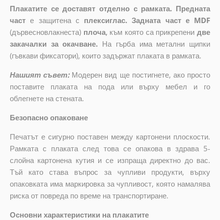
Плакатите се доставят отделно с рамката. Предната
част
е защитена с
плексиглас. Задната част е MDF
(дървесновлакнеста)
плоча
,
към която са прикрепени
две
закачалки за окачване.
На гърба има метални щипки
(гъвкави фиксатори), които задържат плаката в рамката.
Нашият съвет:
Модерен вид ще постигнете, ако просто
поставите плаката на пода или върху мебел и го
облегнете на стената.
Безопасно опаковане
Печатът е сигурно поставен между картонени плоскости.
Рамката с плаката след това се опакова в здрава 5-
слойна картонена кутия и се изпраща директно до вас.
Тъй като става въпрос за чупливи продукти, върху
опаковката има маркировка за чупливост, която намалява
риска от повреда по време на транспортиране.
Основни характеристики на плакатите