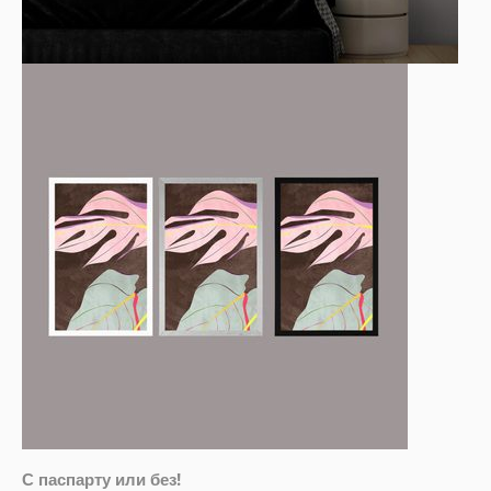
С паспарту или без!