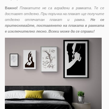
Важно!
Плакатите не са вградени в рамката. Те се
доставят отделно. При поръчка на плакат ще получите
отделно отпечатан плакат и рамка.
Не се
притеснявайте, поставянето на плаката в рамката
е изключително лесно. Всеки може да се справи!