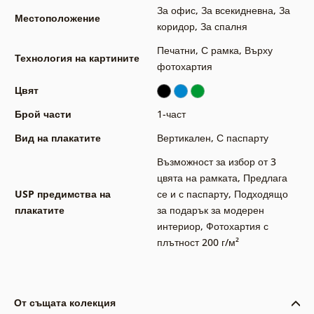
За офис
,
За всекидневна
,
За
Местоположение
коридор
,
За спалня
Печатни
,
С рамка
,
Върху
Технология на картините
фотохартия
Цвят
Брой части
1-част
Вид на плакатите
Вертикален
,
С паспарту
Възможност за избор от 3
цвята на рамката
,
Предлага
USP предимства на
се и с паспарту
,
Подходящо
плакатите
за подарък за модерен
интериор
,
Фотохартия с
плътност 200 г/м²
От същата колекция