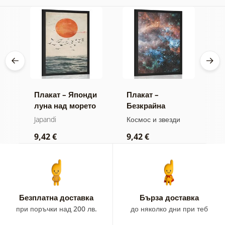
ен
Плакат – Японди
Плакат –
П
луна над морето
Безкрайна
в
галактика
Japandi
Космос и звезди
К
9,42 €
9,42 €
9
Безплатна доставка
Бързa доставка
при поръчки над 200 лв.
до няколко дни при теб