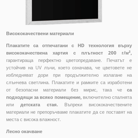
Висококачествени материали
Плакатите са отпечатани с HD технология върху
висококачествена хартия с плътност 200 г/м²,
гарантираща перфектно цветопредаване. Печатът е
устойчив на UV лъчи, което означава, че цветовете не
избледняват дори при продължително излагане на
слънчева светлина. Плакатите и рамките са изработени
от безопасни материали без мирис, така че
са
подходящи за всяко помещение,
включително спалнята
или
детската стая.
Въпреки висококачествените
материали не препоръчваме плакатите да се поставят на
места с висока влажност.
Лесно окачване