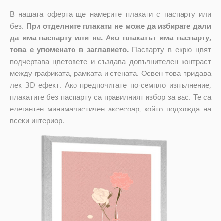
В нашата оферта ще намерите плакати с паспарту или
без.
При отделните плакати не може да избирате дали
да има паспарту или не. Ако плакатът има паспарту,
това е упоменато в заглавието.
Паспарту в екрю цвят
подчертава цветовете и създава допълнителен контраст
между графиката, рамката и стената. Освен това придава
лек 3D ефект. Ако предпочитате по-семпло изпълнение,
плакатите без паспарту са правилният избор за вас. Те са
елегантен минималистичен аксесоар, който подхожда на
всеки интериор.