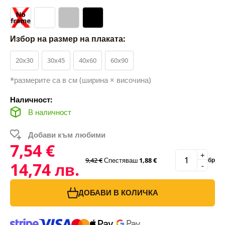
Избор на размер на плаката:
20x30
30x45
40x60
60x90
*размерите са в см (ширина × височина)
Наличност:
В наличност
Добави към любими
7,54 €
+
9,42 €
Спестяваш
1,88 €
бр
14,74 лв.
-
ДОБАВИ В КОЛИЧКА