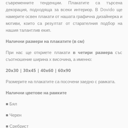
съвременните тенденции. Плакатите са търсена
декорация, подходяща за всеки интериор. В Dovido ще
намерите освен плакати от нашата графична дизайнерка и
мотиви, които са резултат от старателния подбор на
нашия талантлив екип.
Налични размери на плакатите (в см)
При нас ще откриете плакати
в четири размера
със
съотношение ширина x височина, а именно:
20x30 | 30x45 | 40x60 | 60x90
Размерите на плакатите са посочени заедно с рамката.
Налични цветове на рамките
■
Бял
■
Черен
■
Сребрист