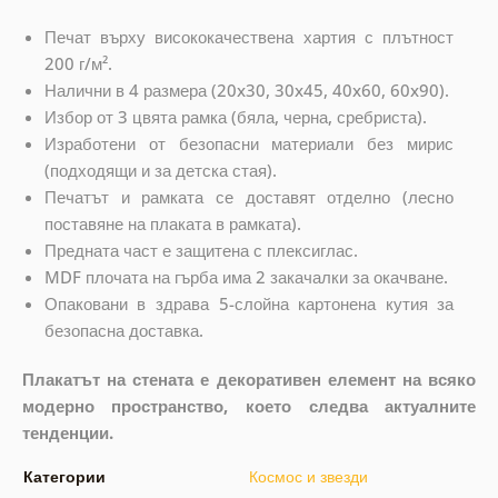
Печат върху висококачествена хартия с плътност
200 г/м².
Налични в 4 размера (20x30, 30x45, 40x60, 60x90).
Избор от 3 цвята рамка (бяла, черна, сребриста).
Изработени от безопасни материали без мирис
(подходящи и за детска стая).
Печатът и рамката се доставят отделно (лесно
поставяне на плаката в рамката).
Предната част е защитена с плексиглас.
MDF плочата на гърба има 2 закачалки за окачване.
Опаковани в здрава 5-слойна картонена кутия за
безопасна доставка.
Плакатът на стената е декоративен елемент на всяко
модерно пространство, което следва актуалните
тенденции.
Категории
Космос и звезди