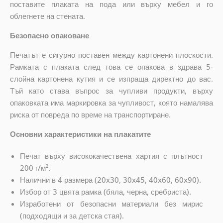
поставите плаката на пода или върху мебел и го
облегнете на стената.
Безопасно опаковане
Печатът е сигурно поставен между картонени плоскости.
Рамката с плаката след това се опакова в здрава 5-
слойна картонена кутия и се изпраща директно до вас.
Тъй като става въпрос за чупливи продукти, върху
опаковката има маркировка за чупливост, която намалява
риска от повреда по време на транспортиране.
Основни характеристики на плакатите
Печат върху висококачествена хартия с плътност
200 г/м².
Налични в 4 размера (20x30, 30x45, 40x60, 60x90).
Избор от 3 цвята рамка (бяла, черна, сребриста).
Изработени от безопасни материали без мирис
(подходящи и за детска стая).