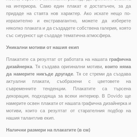
на интериора. Само един плакат е достатъчен, за да
придаде на стаята нов характер. Ако искате нещо по-
изразително и екстравагантно, можете да изберете
няколко плаката и да създадете собствена галерия, която
със сигурност ще създаде тематична атмосфера.
Уникални мотиви от нашия екип
Плакатите са резултат от работата на нашата
графична
дизайнерка
. Тя създава оригинални мотиви,
които няма
да намерите никъде другаде
. Тя се стреми да създава
актуални плакати, съобразени с цветовете на
съвременните тенденции. Плакатите са търсена
декорация, подходяща за всеки интериор. В Dovido ще
намерите освен плакати от нашата графична дизайнерка и
мотиви, които са резултат от старателния подбор на
нашия талантлив екип.
Налични размери на плакатите (в см)