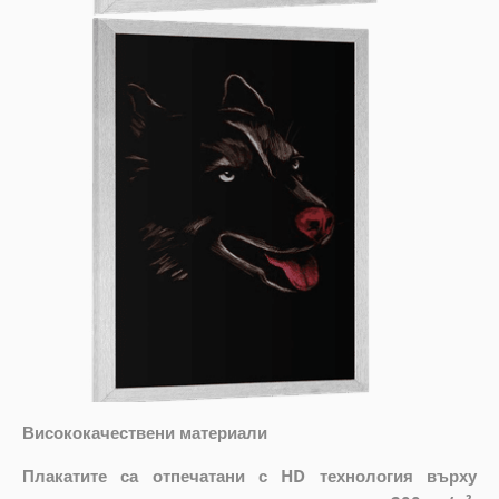
Висококачествени материали
Плакатите са отпечатани с HD технология върху