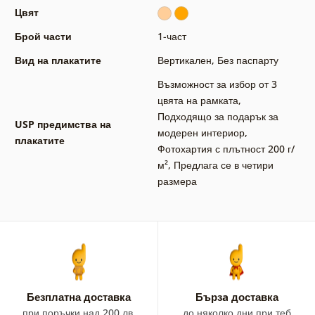
Цвят
Брой части
1-част
Вид на плакатите
Вертикален
,
Без паспарту
Възможност за избор от 3
цвята на рамката
,
Подходящо за подарък за
USP предимства на
модерен интериор
,
плакатите
Фотохартия с плътност 200 г/
м²
,
Предлага се в четири
размера
Безплатна доставка
Бързa доставка
при поръчки над 200 лв.
до няколко дни при теб