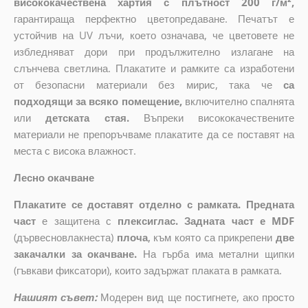
висококачествена хартия с плътност 200 г/м²,
гарантираща перфектно цветопредаване. Печатът е
устойчив на UV лъчи, което означава, че цветовете не
избледняват дори при продължително излагане на
слънчева светлина. Плакатите и рамките са изработени
от безопасни материали без мирис, така че
са
подходящи за всяко помещение,
включително спалнята
или
детската стая.
Въпреки висококачествените
материали не препоръчваме плакатите да се поставят на
места с висока влажност.
Лесно окачване
Плакатите се доставят отделно с рамката. Предната
част
е защитена с
плексиглас. Задната част е MDF
(дървесновлакнеста)
плоча
,
към която са прикрепени
две
закачалки за окачване.
На гърба има метални щипки
(гъвкави фиксатори), които задържат плаката в рамката.
Нашият съвет:
Модерен вид ще постигнете, ако просто