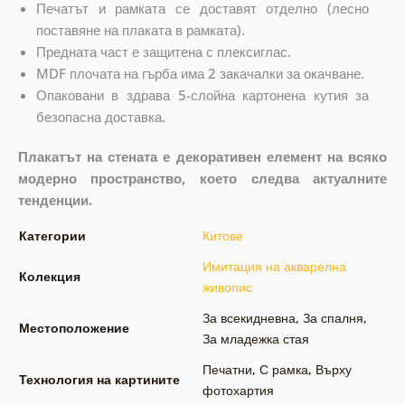
Печатът и рамката се доставят отделно (лесно
поставяне на плаката в рамката).
Предната част е защитена с плексиглас.
MDF плочата на гърба има 2 закачалки за окачване.
Опаковани в здрава 5-слойна картонена кутия за
безопасна доставка.
Плакатът на стената е декоративен елемент на всяко
модерно пространство, което следва актуалните
тенденции.
Категории
Китове
Имитация на акварелна
Колекция
живопис
За всекидневна
,
За спалня
,
Местоположение
За младежка стая
Печатни
,
С рамка
,
Върху
Технология на картините
фотохартия