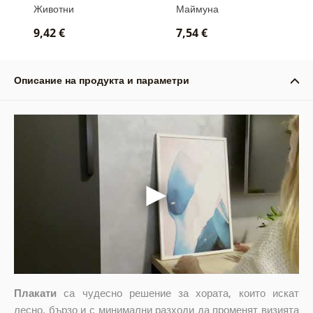
живопис
живопис
Животни
Маймуна
9,42 €
7,54 €
Описание на продукта и параметри
Плакати
са чудесно решение за хората, които искат
лесно, бързо и с минимални разходи да променят визията