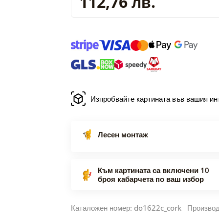
112,76 лв.
Изпробвайте картината във вашия ин
Лесен монтаж
Към картината са включени 10
броя кабарчета по ваш избор
Каталожен номер: do1622c_cork Произво