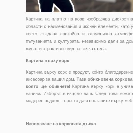
Картина на платно на корк изобразява дискретн
области с наименования и иконни елементи, като у
което създава спокойна и хармонична атмосфе
пътуванията и културата, независимо дали за до
живот и атрактивен вид на всяка стена.
Картина върху корк
Картина върху корк е продукт, който благодарени
аксесоар за вашия дом.
Тази обикновена коркова
която ще обикнете!
Картина върху корк е униве
начини. Изборът е изцяло ваш. След това можете
модерен подход – просто да я поставите върху мебе
Използване на корковата дъска