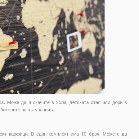
ра. Може да я окачите в хола, детската стая или дори в
бителите на пътуванията.
ект карфици. В един комплект има 10 броя. Можете да