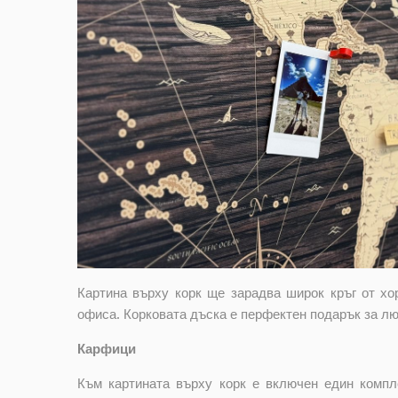
Картина върху корк ще зарадва широк кръг от хо
офиса. Корковата дъска е перфектен подарък за лю
Карфици
Към картината върху корк е включен един компл