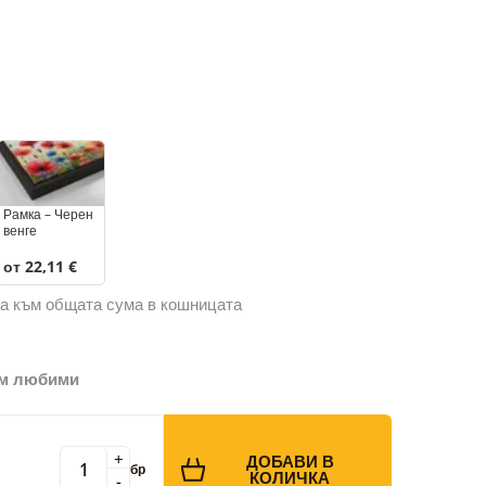
Рамка – Черен
венге
от 22,11 €
а към общата сума в кошницата
ъм любими
+
ДОБАВИ В
бр
КОЛИЧКА
-