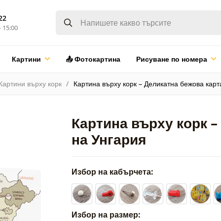
22
- 15:00
Картини
📤 Фотокартина
Рисуване по номера
Картини върху корк
Картина върху корк – Деликатна бежова карт
Картина върху корк –
на Унгария
Избор на кабърчета:
Избор на размер: