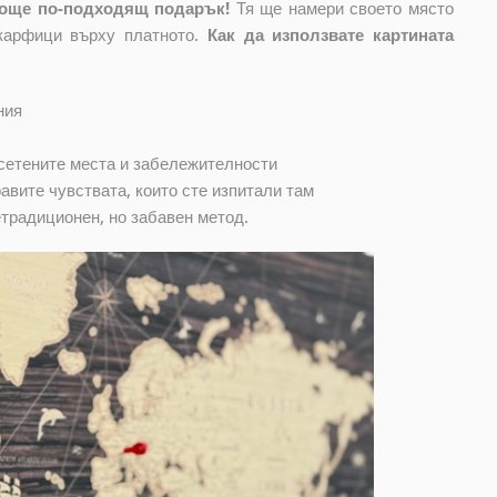
о още по-подходящ подарък!
Тя ще намери своето място
карфици върху платното.
Как да използвате картината
ния
сетените места и забележителности
авите чувствата, които сте изпитали там
етрадиционен, но забавен метод.