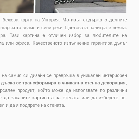
а бежова карта на Унгария. Мотивът съдържа отделните
нгарското знаме и сини реки. Цветовата палитра е нежна,
ра. Тази картина е отличен избор за любителите на
ма или офиса. Качественото изпълнение гарантира дълъг
е на самия си дизайн се превръща в уникален интериорен
 дъска се трансформира в уникална стенна декорация,
рсален продукт, който може да използвате по различни
 да закачите картината на стената или да изберете по-
л и да я подпрете на стената.