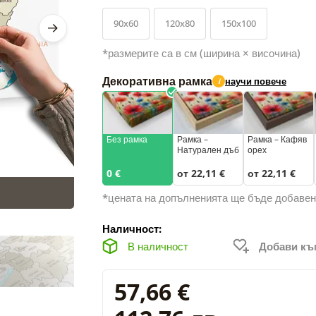
90x60
120x80
150x100
*размерите са в см (ширина × височина)
Декоративна рамка
научи повече
i
Без рамка
Рамка –
Рамка – Кафяв
Натурален дъб
орех
0 €
от 22,11 €
от 22,11 €
*цената на допълненията ще бъде добавен
Наличност:
В наличност
Добави к
57,66 €