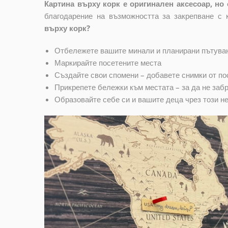
Картина върху корк е оригинален аксесоар, н
благодарение на възможността за закрепване с
върху корк?
Отбележете вашите минали и планирани пътува
Маркирайте посетените места
Създайте свои спомени – добавете снимки от по
Прикрепете бележки към местата – за да не забр
Образовайте себе си и вашите деца чрез този н