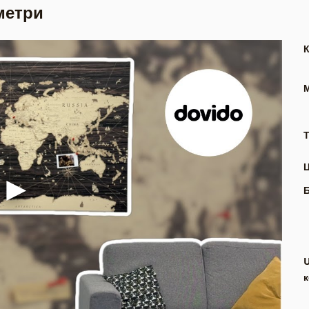
метри
Т
к