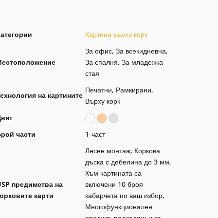
Категории
Картини върху корк
За офис
,
За всекидневна
,
Местоположение
За спалня
,
За младежка
стая
Печатни
,
Рамкирани
,
ехнология на картините
Върху корк
Цвят
Брой части
1-част
Лесен монтаж
,
Коркова
дъска с дебелина до 3 мм
,
Към картината са
USP предимства на
включени 10 броя
орковите карти
кабарчета по ваш избор
,
Многофункционален
продукт, подходящ и за