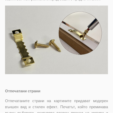
Отпечатани страни
Отпечатаните страни на картините придават модерен
външен вид и стилен ефект. Печатът, който преминава
върху ръбовете, осигурява плавен преход на мотива и