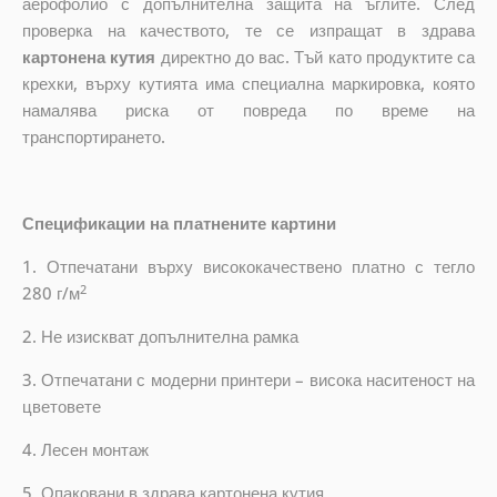
аерофолио с допълнителна защита на ъглите. След
проверка на качеството, те се изпращат в здрава
картонена кутия
директно до вас. Тъй като продуктите са
крехки, върху кутията има специална маркировка, която
намалява риска от повреда по време на
транспортирането.
Спецификации на платнените картини
1. Отпечатани върху висококачествено платно с тегло
2
280 г/м
2. Не изискват допълнителна рамка
3. Отпечатани с модерни принтери – висока наситеност на
цветовете
4. Лесен монтаж
5. Опаковани в здрава картонена кутия