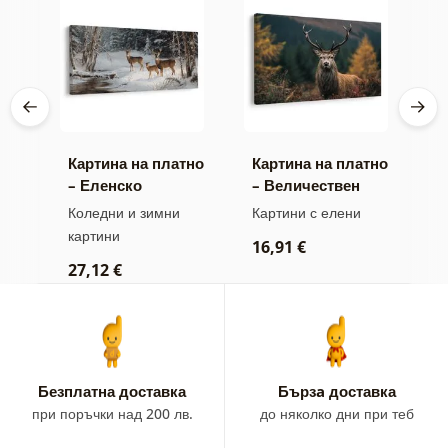
тно
Картина на платно
Картина на платно
К
на
– Еленско
– Величествен
–
семейство през
елен в гората
Коледни и зимни
Картини с елени
А
зимата
картини
16,91 €
2
27,12 €
Безплатна доставка
Бързa доставка
при поръчки над 200 лв.
до няколко дни при теб