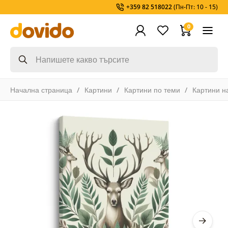
+359 82 518022
(Пн-Пт: 10 - 15)
0
Начална страница
Картини
Картини по теми
Картини н