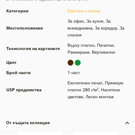
Категории
Картини с елени
За офис
,
За кухня
,
За
Местоположение
всекидневна
,
За коридор
,
За
спалня
Върху платно
,
Печатни
,
Технология на картините
Рамкирани
,
Вертикални
Цвят
Брой части
1-част
Екологичен печат
,
Премиум
USP предимства
платно 280 г/м²
,
Наситени
цветове
,
Лесен монтаж
От същата колекция