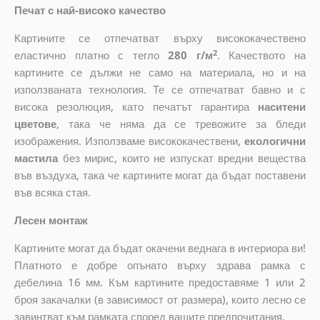
Печат с най-високо качество
Картините се отпечатват върху висококачествено
2
еластично платно с тегло
280 г/м
. Качеството на
картините се дължи не само на материала, но и на
използваната технология. Те се отпечатват бавно и с
висока резолюция, като печатът гарантира
наситени
цветове
, така че няма да се тревожите за бледи
изображения. Използваме висококачествени,
екологични
мастила
без мирис, които не изпускат вредни вещества
във въздуха, така че картините могат да бъдат поставени
във всяка стая.
Лесен монтаж
Картините могат да бъдат окачени веднага в интериора ви!
Платното е добре опънато върху здрава рамка с
дебелина 16 мм. Към картините предоставяме 1 или 2
броя закачалки (в зависимост от размера), които лесно се
завинтват към рамката според вашите предпочитания.