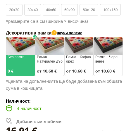
20x30
30x40
40x60
60x90
80x120
100x150
*размерите са в см (ширина × височина)
Декоративна рамка
научи повече
i
Без рамка
Рамка –
Рамка – Кафяв
Рамка – Черен
Натурален дъб
орех
венге
0 €
от 10,60 €
от 10,60 €
от 10,60 €
*цената на допълненията ще бъде добавена към общата
сума в кошницата
Наличност:
В наличност
Добави към любими
16,91 €