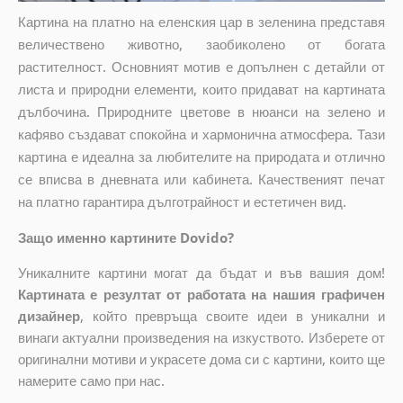
Картина на платно на еленския цар в зеленина представя
величествено животно, заобиколено от богата
растителност. Основният мотив е допълнен с детайли от
листа и природни елементи, които придават на картината
дълбочина. Природните цветове в нюанси на зелено и
кафяво създават спокойна и хармонична атмосфера. Тази
картина е идеална за любителите на природата и отлично
се вписва в дневната или кабинета. Качественият печат
на платно гарантира дълготрайност и естетичен вид.
Защо именно картините Dovido?
Уникалните картини могат да бъдат и във вашия дом!
Картината е резултат от работата на нашия графичен
дизайнер
, който
превръща своите идеи в уникални и
винаги актуални произведения на изкуството. Изберете от
оригинални мотиви и украсете дома си с картини, които ще
намерите само при нас.