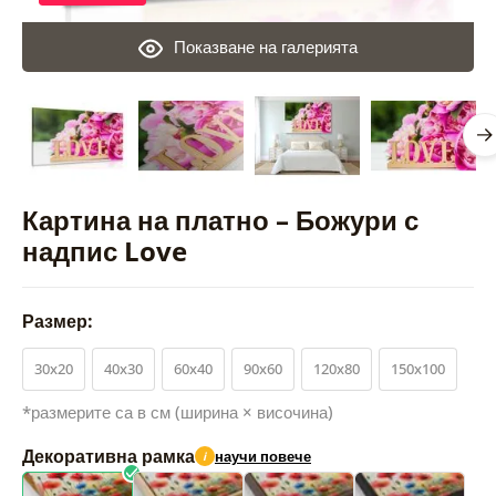
Показване на галерията
Картина на платно – Божури с
надпис Love
Размер:
30x20
40x30
60x40
90x60
120x80
150x100
*размерите са в см (ширина × височина)
Декоративна рамка
научи повече
i