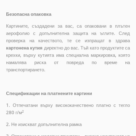
Безопасна опаковка
Картините, създадени за вас, са опаковани в плътен
аерофолио с допълнителна защита на ъглите. След
проверка на качеството, те се изпращат в здрава
картонена кутия
директно до вас. Тъй като продуктите са
крехки, върху кутията има специална маркировка, която
намалява риска от повреда по време на
транспортирането.
Спецификации на платнените картини
1. Отпечатани върху висококачествено платно с тегло
2
280 г/м
2. Не изискват допълнителна рамка