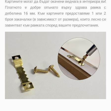
Картините могат да бъдат окачени веднага в интериора ви!
Платното е добре опънато върху здрава рамка с
дебелина 16 мм. Към картините предоставяме 1 или 2
броя закачалки (в зависимост от размера), които лесно се
завинтват към рамката според вашите предпочитания.