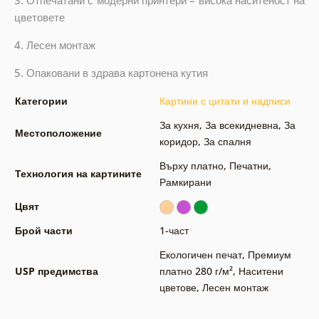
3. Отпечатани с модерни принтери – висока наситеност на
цветовете
4. Лесен монтаж
5. Опаковани в здрава картонена кутия
Категории
Картини с цитати и надписи
За кухня
,
За всекидневна
,
За
Местоположение
коридор
,
За спалня
Върху платно
,
Печатни
,
Технология на картините
Рамкирани
Цвят
Брой части
1-част
Екологичен печат
,
Премиум
USP предимства
платно 280 г/м²
,
Наситени
цветове
,
Лесен монтаж