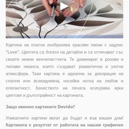
Картина на платно изобразява красиви пиони с надпис
"Love". Цветята са богати на детайли и се отличават със
своите нежни венчелистчета. Те доминират в розови и
лилави нюанси, които създават романтична и уютна
атмосфера. Тази картина е идеална за декорация на
спалня или всекидневна, носейки нотка на любов и
елегантност. Качеството на печата осигурява ярки
цветове и дълготрайност на картината.
Защо именно картините Dovido?
Уникалните картини могат да бъдат и във вашия дом!
Картината е резултат от работата на нашия графичен