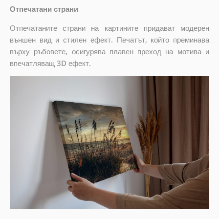
Отпечатани страни
Отпечатаните страни на картините придават модерен
външен вид и стилен ефект. Печатът, който преминава
върху ръбовете, осигурява плавен преход на мотива и
впечатляващ 3D ефект.