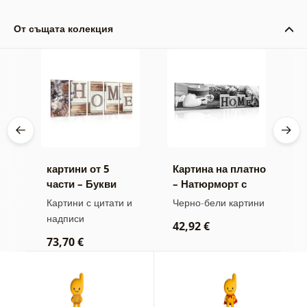
От същата колекция
картини от 5
Картина на платно
К
ис
части – Букви
– Натюрморт с
–
Home
надпис Home в
н
 и
Картини с цитати и
Черно-бели картини
К
черно-бял
н
надписи
42,92 €
6
вариант
73,70 €