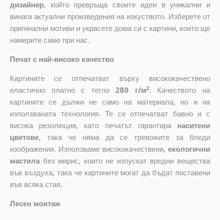
дизайнер
, който
превръща своите идеи в уникални и
винаги актуални произведения на изкуството. Изберете от
оригинални мотиви и украсете дома си с картини, които ще
намерите само при нас.
Печат с най-високо качество
Картините се отпечатват върху висококачествено
2
еластично платно с тегло
280 г/м
. Качеството на
картините се дължи не само на материала, но и на
използваната технология. Те се отпечатват бавно и с
висока резолюция, като печатът гарантира
наситени
цветове
, така че няма да се тревожите за бледи
изображения. Използваме висококачествени,
екологични
мастила
без мирис, които не изпускат вредни вещества
във въздуха, така че картините могат да бъдат поставени
във всяка стая.
Лесен монтаж