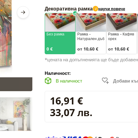
Декоративна рамка
научи повече
i
Без рамка
Рамка –
Рамка – Кафяв
Натурален дъб
орех
0 €
от 10,60 €
от 10,60 €
*цената на допълненията ще бъде добавен
Наличност:
В наличност
Добави к
16,91 €
33,07 лв.