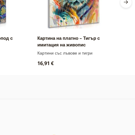
опод с
Картина на платно – Тигър с
К
имитация на живопис
и
Картини със лъвове и тигри
К
16,91 €
1