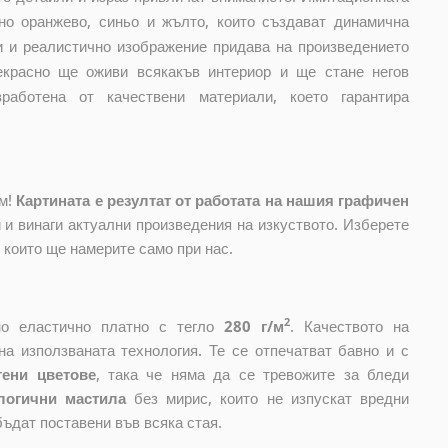
но оранжево, синьо и жълто, които създават динамична
и и реалистично изображение придава на произведението
екрасно ще оживи всякакъв интериор и ще стане негов
аботена от качествени материали, което гарантира
ом!
Картината е резултат от работата на нашия графичен
и винаги актуални произведения на изкуството. Изберете
, които ще намерите само при нас.
2
ено еластично платно с тегло
280 г/м
. Качеството на
на използваната технология. Те се отпечатват бавно и с
тени цветове
, така че няма да се тревожите за бледи
логични мастила
без мирис, които не изпускат вредни
бъдат поставени във всяка стая.