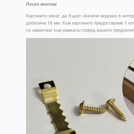
Лесен монтаж
Картините могат да бъдат окачени веднага в инте
дебелина 16 мм. Към картините предоставяме 1 или
се завинтват към рамката според вашите предпочи