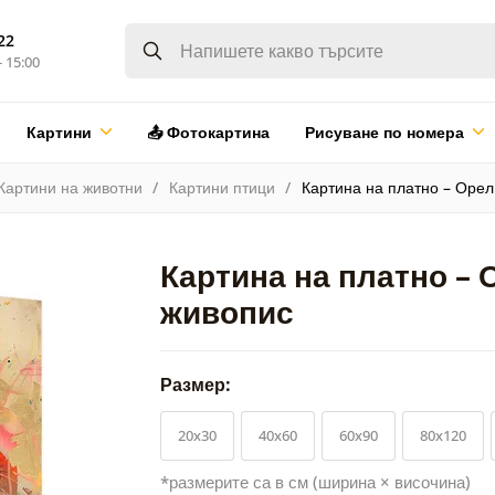
22
- 15:00
Картини
📤 Фотокартина
Рисуване по номера
Картини на животни
Картини птици
Картина на платно – Орел
Картина на платно – 
живопис
Размер:
20x30
40x60
60x90
80x120
*размерите са в см (ширина × височина)