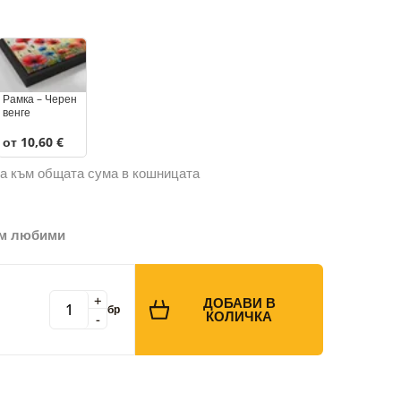
Рамка – Черен
венге
от 10,60 €
а към общата сума в кошницата
ъм любими
+
ДОБАВИ В
бр
КОЛИЧКА
-