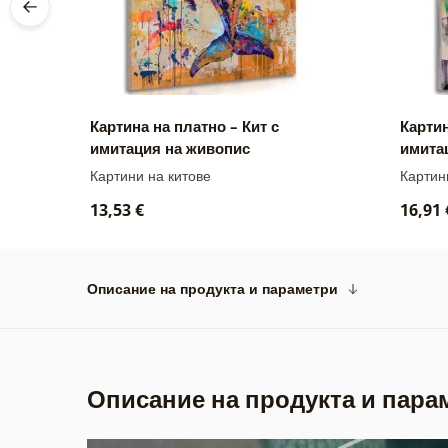
л с
Картина на платно – Кит с
Картин
имитация на живопис
имита
Картини на китове
Картин
13,53 €
16,91 
Описание на продукта и параметри
Описание на продукта и пара