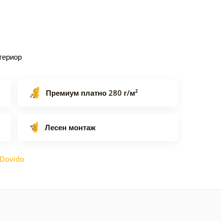
териор
Премиум платно 280 г/м²
Лесен монтаж
Dovido