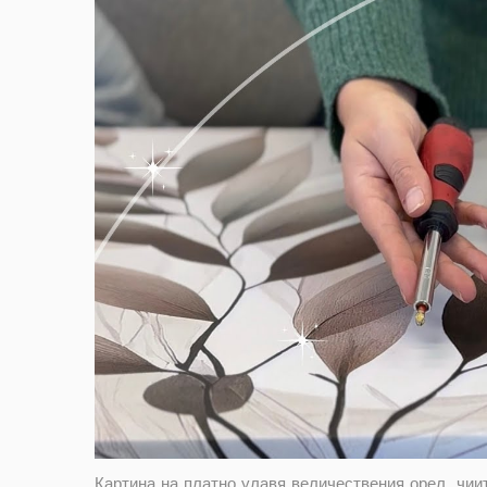
Картина на платно улавя величествения орел, чии