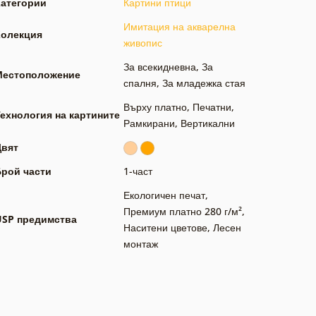
Категории
Картини птици
Имитация на акварелна
Колекция
живопис
За всекидневна
,
За
Местоположение
спалня
,
За младежка стая
Върху платно
,
Печатни
,
ехнология на картините
Рамкирани
,
Вертикални
Цвят
Брой части
1-част
Екологичен печат
,
Премиум платно 280 г/м²
,
USP предимства
Наситени цветове
,
Лесен
монтаж