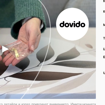
Т
то детайли и израз привличат вниманието. Имитационната