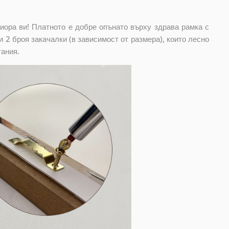
риора ви! Платното е добре опънато върху здрава рамка с
 2 броя закачалки (в зависимост от размера), които лесно
тания.