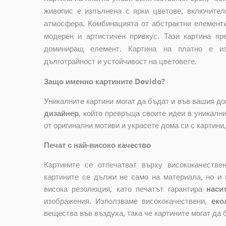
живопис е изпълнена с ярки цветове, включител
атмосфера. Комбинацията от абстрактни елемент
модерен и артистичен привкус. Тази картина пр
доминиращ елемент. Картина на платно е изр
дълготрайност и устойчивост на цветовете.
Защо именно картините Dovido?
Уникалните картини могат да бъдат и във вашия д
дизайнер
, който
превръща своите идеи в уникални 
от оригинални мотиви и украсете дома си с картини
Печат с най-високо качество
Картините се отпечатват върху висококачеств
картините се дължи не само на материала, но и 
висока резолюция, като печатът гарантира
наси
изображения. Използваме висококачествени,
еко
вещества във въздуха, така че картините могат да 