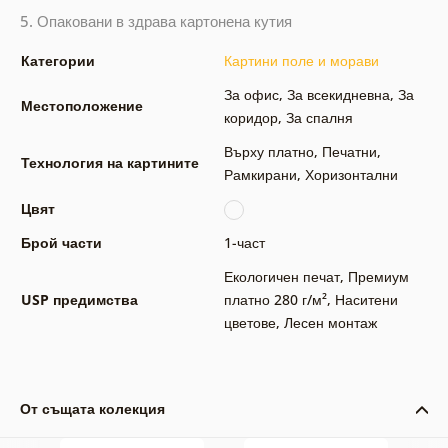
5. Опаковани в здрава картонена кутия
Категории
Картини поле и морави
За офис
,
За всекидневна
,
За
Местоположение
коридор
,
За спалня
Върху платно
,
Печатни
,
Технология на картините
Рамкирани
,
Хоризонтални
Цвят
Брой части
1-част
Екологичен печат
,
Премиум
USP предимства
платно 280 г/м²
,
Наситени
цветове
,
Лесен монтаж
От същата колекция