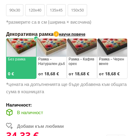
90x30
120x40
135x45
150x50
*размерите са в см (ширина × височина)
Декоративна рамка
научи повече
i
Без рамка
Рамка –
Рамка – Кафяв
Рамка – Черен
Натурален дъб
орех
венге
0 €
от 18,68 €
от 18,68 €
от 18,68 €
*цената на допълненията ще бъде добавена към общата
сума в кошницата
Наличност:
В наличност
Добави към любими
34,33 €