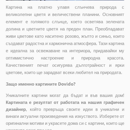
Картина на платно улавя слънчева природа с
великолепни цветя и величествени планини. Основният
елемент е голямото слънце, което осветява зелената
долина и цветните цветя на преден план. Преобладават
живи цветове като наситено розово, жълто и синьо, които
създават радостна и хармонична атмосфера. Тази картина
е идеална за освежаване на интериора, придавайки му
оптимистично настроение и природна красота.
Качественият печат осигурява дълготрайност и ярки
цветове, които ще зарадват всеки любител на природата.
Защо именно картините Dovido?
Уникалните картини могат да бъдат и във вашия дом!
Картината е резултат от работата на нашия графичен
дизайнер
, който
превръща своите идеи в уникални и
винаги актуални произведения на изкуството. Изберете от
оригинални мотиви и украсете дома си с картини, които ще