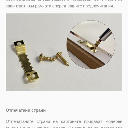
завинтват към рамката според вашите предпочитания.
Отпечатани страни
Отпечатаните страни на картините придават модерен