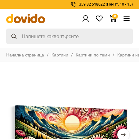
+359 82 518022
(Пн-Пт: 10 - 15)
0
Начална страница
Картини
Картини по теми
Картини н