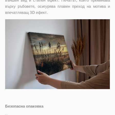
външен вид и стилен ефект. Печатът, който преминава
върху ръбовете, осигурява плавен преход на мотива и
впечатляващ 3D ефект.
Безопасна опаковка