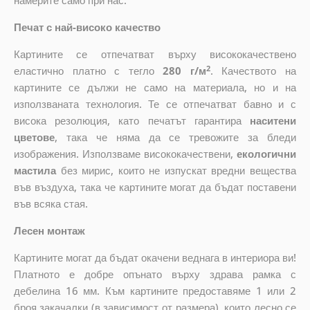
намерите само при нас.
Печат с най-високо качество
Картините се отпечатват върху висококачествено
2
еластично платно с тегло
280 г/м
. Качеството на
картините се дължи не само на материала, но и на
използваната технология. Те се отпечатват бавно и с
висока резолюция, като печатът гарантира
наситени
цветове
, така че няма да се тревожите за бледи
изображения. Използваме висококачествени,
екологични
мастила
без мирис, които не изпускат вредни вещества
във въздуха, така че картините могат да бъдат поставени
във всяка стая.
Лесен монтаж
Картините могат да бъдат окачени веднага в интериора ви!
Платното е добре опънато върху здрава рамка с
дебелина 16 мм. Към картините предоставяме 1 или 2
броя закачалки (в зависимост от размера), които лесно се