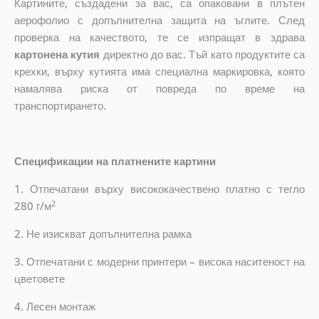
Картините, създадени за вас, са опаковани в плътен
аерофолио с допълнителна защита на ъглите. След
проверка на качеството, те се изпращат в здрава
картонена кутия
директно до вас. Тъй като продуктите са
крехки, върху кутията има специална маркировка, която
намалява риска от повреда по време на
транспортирането.
Спецификации на платнените картини
1. Отпечатани върху висококачествено платно с тегло
2
280 г/м
2. Не изискват допълнителна рамка
3. Отпечатани с модерни принтери – висока наситеност на
цветовете
4. Лесен монтаж