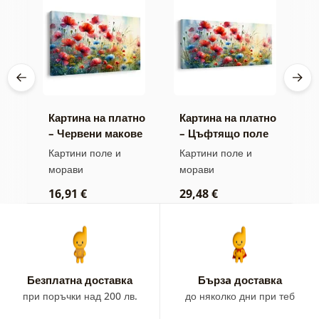
тно
Картина на платно
Картина на платно
К
– Червени макове
– Цъфтящо поле
–
и сини метличини
с макове и
п
Картини поле и
Картини поле и
К
метличини
морави
морави
2
16,91 €
29,48 €
Безплатна доставка
Бързa доставка
при поръчки над 200 лв.
до няколко дни при теб