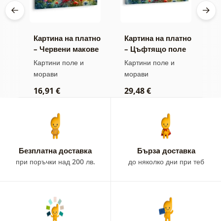
тно
Картина на платно
Картина на платно
К
– Червени макове
– Цъфтящо поле
–
и сини метличини
с макове и
п
Картини поле и
Картини поле и
К
метличини
морави
морави
2
16,91 €
29,48 €
Безплатна доставка
Бързa доставка
при поръчки над 200 лв.
до няколко дни при теб