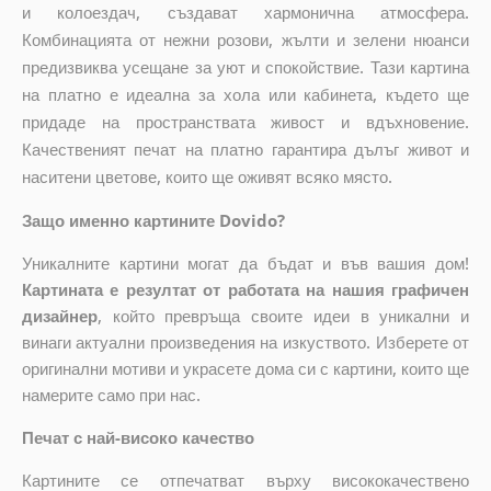
и колоездач, създават хармонична атмосфера.
Комбинацията от нежни розови, жълти и зелени нюанси
предизвиква усещане за уют и спокойствие. Тази картина
на платно е идеална за хола или кабинета, където ще
придаде на пространствата живост и вдъхновение.
Качественият печат на платно гарантира дълъг живот и
наситени цветове, които ще оживят всяко място.
Защо именно картините Dovido?
Уникалните картини могат да бъдат и във вашия дом!
Картината е резултат от работата на нашия графичен
дизайнер
, който
превръща своите идеи в уникални и
винаги актуални произведения на изкуството. Изберете от
оригинални мотиви и украсете дома си с картини, които ще
намерите само при нас.
Печат с най-високо качество
Картините се отпечатват върху висококачествено