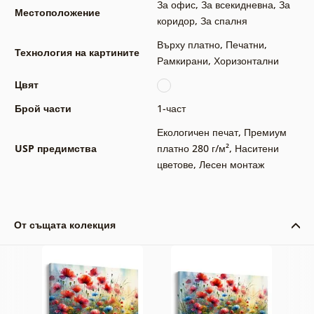
За офис
,
За всекидневна
,
За
Местоположение
коридор
,
За спалня
Върху платно
,
Печатни
,
Технология на картините
Рамкирани
,
Хоризонтални
Цвят
Брой части
1-част
Екологичен печат
,
Премиум
USP предимства
платно 280 г/м²
,
Наситени
цветове
,
Лесен монтаж
От същата колекция