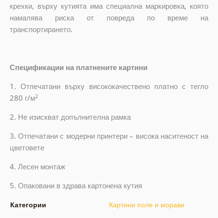
крехки, върху кутията има специална маркировка, която
намалява риска от повреда по време на
транспортирането.
Спецификации на платнените картини
1. Отпечатани върху висококачествено платно с тегло
2
280 г/м
2. Не изискват допълнителна рамка
3. Отпечатани с модерни принтери – висока наситеност на
цветовете
4. Лесен монтаж
5. Опаковани в здрава картонена кутия
Категории
Картини поле и морави