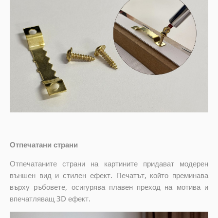
Отпечатани страни
Отпечатаните страни на картините придават модерен
външен вид и стилен ефект. Печатът, който преминава
върху ръбовете, осигурява плавен преход на мотива и
впечатляващ 3D ефект.