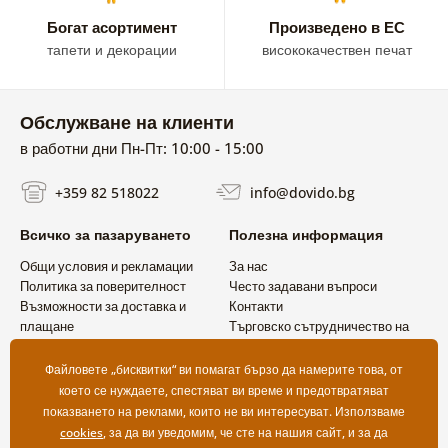
Богат асортимент
Произведено в ЕС
тапети и декорации
висококачествен печат
Обслужване на клиенти
в работни дни Пн-Пт: 10:00 - 15:00
+359 82 518022
info@dovido.bg
Всичко за пазаруването
Полезна информация
Общи условия и рекламации
За нас
Политика за поверителност
Често задавани въпроси
Възможности за доставка и
Контакти
плащане
Търговско сътрудничество на
Връщане на продукт
едро
Файловете „бисквитки“ ви помагат бързо да намерите това, от
което се нуждаете, спестяват ви време и предотвратяват
показването на реклами, които не ви интересуват. Използваме
cookies
, за да ви уведомим, че сте на нашия сайт, и за да