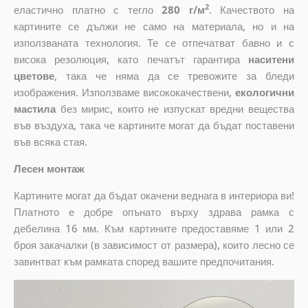
2
еластично платно с тегло
280 г/м
. Качеството на
картините се дължи не само на материала, но и на
използваната технология. Те се отпечатват бавно и с
висока резолюция, като печатът гарантира
наситени
цветове
, така че няма да се тревожите за бледи
изображения. Използваме висококачествени,
екологични
мастила
без мирис, които не изпускат вредни вещества
във въздуха, така че картините могат да бъдат поставени
във всяка стая.
Лесен монтаж
Картините могат да бъдат окачени веднага в интериора ви!
Платното е добре опънато върху здрава рамка с
дебелина 16 мм. Към картините предоставяме 1 или 2
броя закачалки (в зависимост от размера), които лесно се
завинтват към рамката според вашите предпочитания.