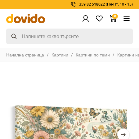
+359 82 518022
(Пн-Пт: 10 - 15)
0
Начална страница
Картини
Картини по теми
Картини н