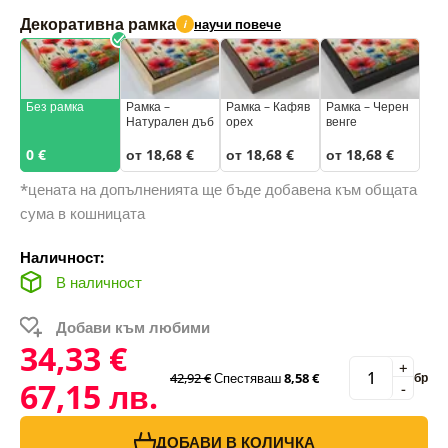
Декоративна рамка
научи повече
i
Без рамка
Рамка –
Рамка – Кафяв
Рамка – Черен
Натурален дъб
орех
венге
0 €
от 18,68 €
от 18,68 €
от 18,68 €
*цената на допълненията ще бъде добавена към общата
сума в кошницата
Наличност:
В наличност
Добави към любими
34,33 €
+
42,92 €
Спестяваш
8,58 €
бр
67,15 лв.
-
ДОБАВИ В КОЛИЧКА