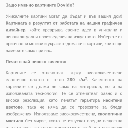
Защо именно картините Dovido?
Уникалните картини могат да бъдат и във вашия дом!
Картината е резултат от работата на нашия графичен
дизайнер
, който
превръща своите идеи в уникални и
винаги актуални произведения на изкуството. Изберете от
оригинални мотиви и украсете дома си с картини, които ще
намерите само при нас.
Печат с най-високо качество
Картините се отпечатват върху висококачествено
2
еластично платно с тегло
280 г/м
. Качеството на
картините се дължи не само на материала, но и на
използваната технология. Те се отпечатват бавно и с
висока резолюция, като печатът гарантира
наситени
цветове
, така че няма да се тревожите за бледи
изображения. Използваме висококачествени,
екологични
мастила
без мирис, които не изпускат вредни вещества
във въздуха, така че картините могат да бъдат поставени