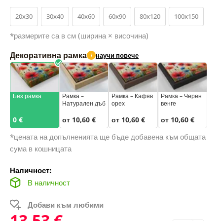
20x30
30x40
40x60
60x90
80x120
100x150
*размерите са в см (ширина × височина)
Декоративна рамка
научи повече
i
Без рамка
Рамка –
Рамка – Кафяв
Рамка – Черен
Натурален дъб
орех
венге
0 €
от 10,60 €
от 10,60 €
от 10,60 €
*цената на допълненията ще бъде добавена към общата
сума в кошницата
Наличност:
В наличност
Добави към любими
13,53 €