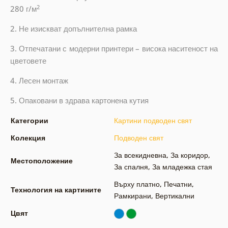
2
280 г/м
2. Не изискват допълнителна рамка
3. Отпечатани с модерни принтери – висока наситеност на
цветовете
4. Лесен монтаж
5. Опаковани в здрава картонена кутия
Категории
Картини подводен свят
Колекция
Подводен свят
За всекидневна
,
За коридор
,
Местоположение
За спалня
,
За младежка стая
Върху платно
,
Печатни
,
Технология на картините
Рамкирани
,
Вертикални
Цвят