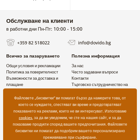
Обслужване на клиенти
в работни дни Пн-Пт: 10:00 - 15:00
+359 82 518022
info@dovido.bg
Всичко за пазаруването
Полезна информация
Общи условия и рекламации
За нас
Политика за поверителност
Често задавани въпроси
Възможности за доставка и
Контакти
плащане
Търговско сътрудничество на
Връщане на продукт
едро
Файловете „бисквитки“ ви помагат бързо да намерите това, от
което се нуждаете, спестяват ви време и предотвратяват
показването на реклами, които не ви интересуват. Използваме
cookies
, за да ви уведомим, че сте на нашия сайт, и за да
показваме продукти според вашите предпочитания. Файловете
бисквитки ни помагат да подобрим вашето персонализирано
преживяване при сърфиране.