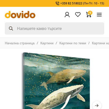
+359 82 518022
(Пн-Пт: 10 - 15)
0
Начална страница
Картини
Картини по теми
Картини н