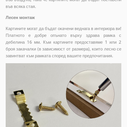
във всяка стая.
Лесен монтаж
Картините могат да бъдат окачени веднага в интериора ви!
Платното е добре опънато върху здрава рамка с
дебелина 16 мм. Към картините предоставяме 1 или 2
броя закачалки (в зависимост от размера), които лесно се
завинтват към рамката според вашите предпочитания.