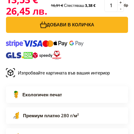
+
16,91 €
Спестяваш
3,38 €
бр
26,45 лв.
-
ДОБАВИ В КОЛИЧКА
Изпробвайте картината във вашия интериор
Екологичен печат
Премиум платно 280 г/м²