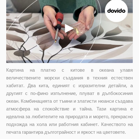
Картина на платно с китове в океана улавя
величествените морски създания в техния естествен
хабитат. Два кита, единият с изразителни детайли, а
другият с по-фино изпълнение, плуват в дълбокосиния
океан. Комбинацията от тъмни и златисти нюанси създава
атмосфера на спокойствие и тайна. Тази картина е
идеална за любителите на природата и морето, прекрасно
подхожда на хола или работния кабинет. Качеството на
печата гарантира дълготрайност и яркост на цветовете.