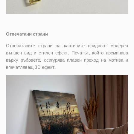
Отпечатани страни
Отпечатаните страни на картините придават модерен
външен вид и стилен ефект. Печатът, който преминава
върху ръбовете, осигурява плавен преход на мотива и
впечатляващ 3D ефект.