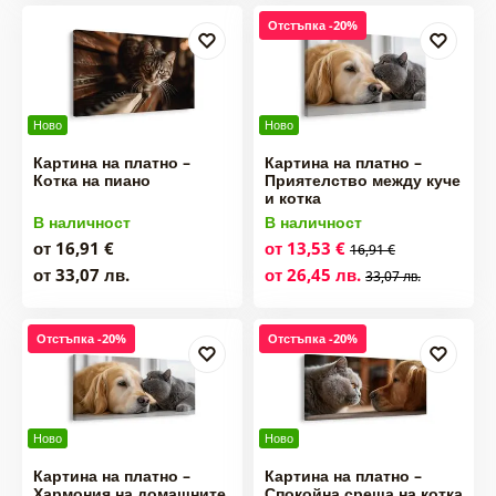
Отстъпка -20%
Ново
Ново
Картина на платно –
Картина на платно –
Котка на пиано
Приятелство между куче
и котка
В наличност
В наличност
от 16,91 €
от 13,53 €
16,91 €
от 33,07 лв.
от 26,45 лв.
33,07 лв.
Отстъпка -20%
Отстъпка -20%
Ново
Ново
Картина на платно –
Картина на платно –
Хармония на домашните
Спокойна среща на котка