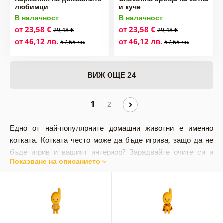
любимци
и куче
В наличност
В наличност
от 23,58 €
от 23,58 €
29,48 €
29,48 €
от 46,12 лв.
от 46,12 лв.
57,65 лв.
57,65 лв.
ВИЖ ОЩЕ 24
1
2
Едно от най-популярните домашни животни е именно
котката. Котката често може да бъде игрива, защо да не
бъде
игрив и вашият интериор? Зарадвайте очите си и
Показване на описанието
придайте на пространството уникална атмосфера.
Изразете любовта си към животните и го покажете на
обкръжението си, например чрез картина!