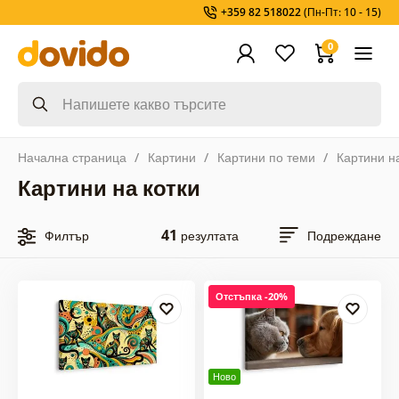
+359 82 518022
(Пн-Пт: 10 - 15)
0
Начална страница
Картини
Картини по теми
Картини н
Картини на котки
41
Филтър
резултата
Подреждане
Отстъпка -20%
Ново