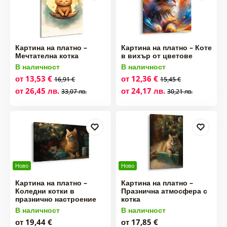
Картина на платно –
Картина на платно – Коте
Мечтателна котка
в вихър от цветове
В наличност
В наличност
от 13,53 €
от 12,36 €
16,91 €
15,45 €
от 26,45 лв.
от 24,17 лв.
33,07 лв.
30,21 лв.
Ново
Ново
Картина на платно –
Картина на платно –
Коледни котки в
Празнична атмосфера с
празнично настроение
котка
В наличност
В наличност
от 19,44 €
от 17,85 €