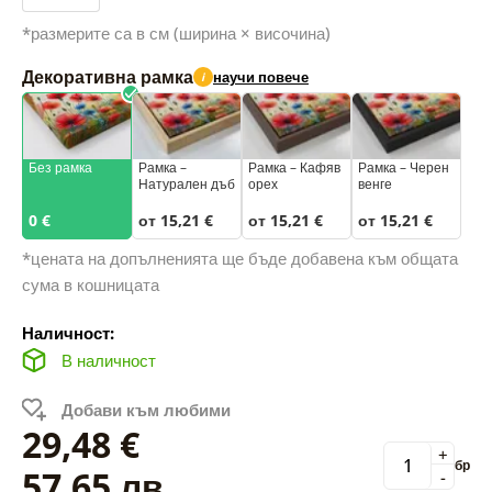
*размерите са в см (ширина × височина)
Декоративна рамка
научи повече
i
Без рамка
Рамка –
Рамка – Кафяв
Рамка – Черен
Натурален дъб
орех
венге
0 €
от 15,21 €
от 15,21 €
от 15,21 €
*цената на допълненията ще бъде добавена към общата
сума в кошницата
Наличност:
В наличност
Добави към любими
29,48 €
+
бр
57,65 лв.
-