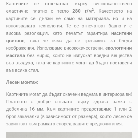
Картините се отпечатват върху висококачествено
2
еластично платно с тегло
280 г/м
. Качеството на
картините се дължи не само на материала, но и на
използваната технология. Те се отпечатват бавно и с
висока резолюция, като печатът гарантира
наситени
цветове
, така че няма да се тревожите за бледи
изображения. Използваме висококачествени,
екологични
мастила
без мирис, които не изпускат вредни вещества
във въздуха, така че картините могат да бъдат поставени
във всяка стая.
Лесен монтаж
Картините могат да бъдат окачени веднага в интериора ви!
Платното е добре опънато върху здрава рамка с
дебелина 16 мм. Към картините предоставяме 1 или 2
броя закачалки (в зависимост от размера), които лесно се
завинтват към рамката според вашите предпочитания.