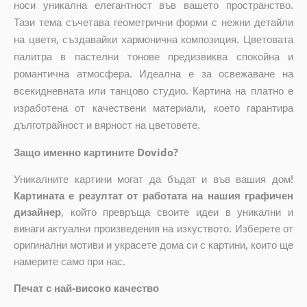
носи уникална елегантност във вашето пространство.
Тази тема съчетава геометрични форми с нежни детайли
на цветя, създавайки хармонична композиция. Цветовата
палитра в пастелни тонове предизвиква спокойна и
романтична атмосфера. Идеална е за освежаване на
всекидневната или танцово студио. Картина на платно е
изработена от качествени материали, което гарантира
дълготрайност и вярност на цветовете.
Защо именно картините Dovido?
Уникалните картини могат да бъдат и във вашия дом!
Картината е резултат от работата на нашия графичен
дизайнер
, който
превръща своите идеи в уникални и
винаги актуални произведения на изкуството. Изберете от
оригинални мотиви и украсете дома си с картини, които ще
намерите само при нас.
Печат с най-високо качество