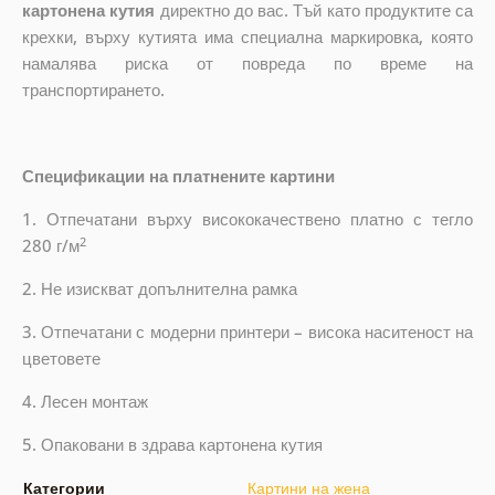
картонена кутия
директно до вас. Тъй като продуктите са
крехки, върху кутията има специална маркировка, която
намалява риска от повреда по време на
транспортирането.
Спецификации на платнените картини
1. Отпечатани върху висококачествено платно с тегло
2
280 г/м
2. Не изискват допълнителна рамка
3. Отпечатани с модерни принтери – висока наситеност на
цветовете
4. Лесен монтаж
5. Опаковани в здрава картонена кутия
Категории
Картини на жена