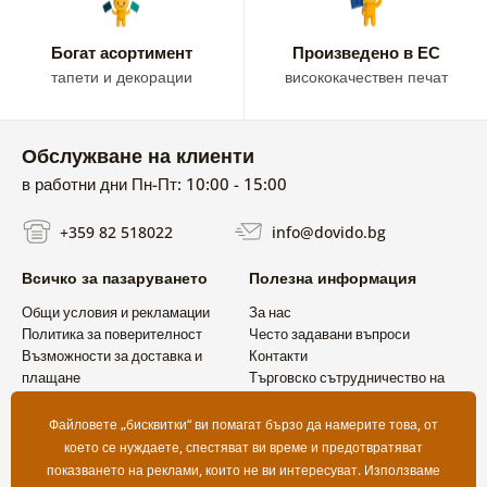
Богат асортимент
Произведено в ЕС
тапети и декорации
висококачествен печат
Обслужване на клиенти
в работни дни Пн-Пт: 10:00 - 15:00
+359 82 518022
info@dovido.bg
Всичко за пазаруването
Полезна информация
Общи условия и рекламации
За нас
Политика за поверителност
Често задавани въпроси
Възможности за доставка и
Контакти
плащане
Търговско сътрудничество на
Връщане на продукт
едро
Файловете „бисквитки“ ви помагат бързо да намерите това, от
което се нуждаете, спестяват ви време и предотвратяват
показването на реклами, които не ви интересуват. Използваме