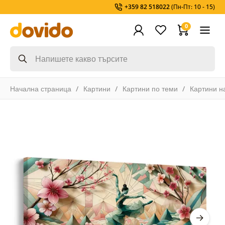
+359 82 518022
(Пн-Пт: 10 - 15)
0
Начална страница
Картини
Картини по теми
Картини н