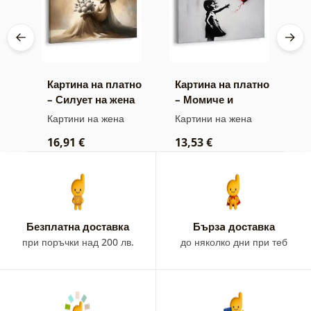
тно
Картина на платно
Картина на платно
К
 в
– Силует на жена
– Момиче и
–
с цветя
летящо сърце
е
Картини на жена
Картини на жена
К
м
16,91 €
13,53 €
1
Безплатна доставка
Бързa доставка
при поръчки над 200 лв.
до няколко дни при теб