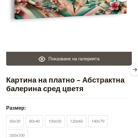
Показване на галерията
Картина на платно – Абстрактна
балерина сред цветя
Размер:
60x30
80x40
100x50
120x60
140x70
200x100