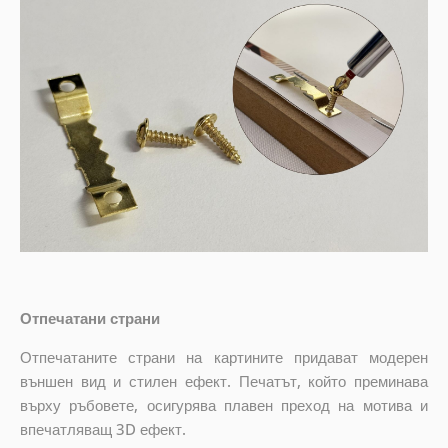
Отпечатани страни
Отпечатаните страни на картините придават модерен
външен вид и стилен ефект. Печатът, който преминава
върху ръбовете, осигурява плавен преход на мотива и
впечатляващ 3D ефект.