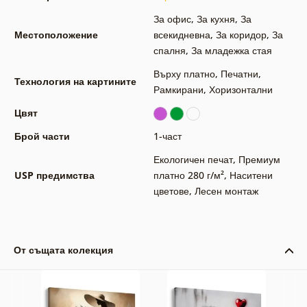
За офис
,
За кухня
,
За
Местоположение
всекидневна
,
За коридор
,
За
спалня
,
За младежка стая
Върху платно
,
Печатни
,
Технология на картините
Рамкирани
,
Хоризонтални
Цвят
Брой части
1-част
Екологичен печат
,
Премиум
USP предимства
платно 280 г/м²
,
Наситени
цветове
,
Лесен монтаж
От същата колекция