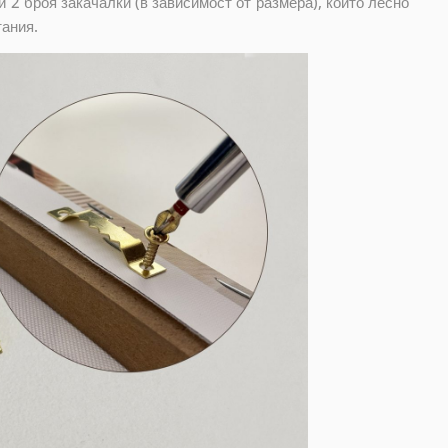
 2 броя закачалки (в зависимост от размера), които лесно
тания.