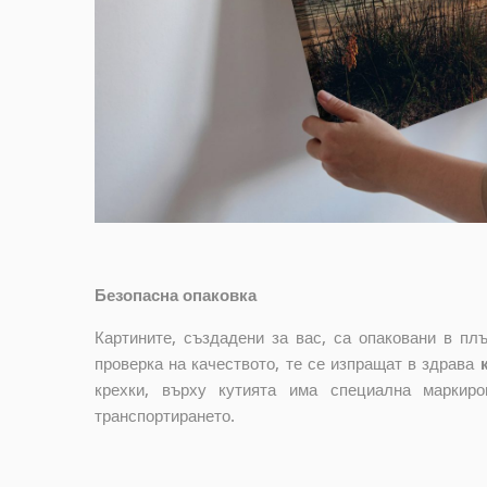
Безопасна опаковка
Картините, създадени за вас, са опаковани в п
проверка на качеството, те се изпращат в здрава
крехки, върху кутията има специална маркир
транспортирането.