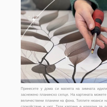
Принесете у дома си магията на зимната идили
заснежено планинско селце. На картината можете 
величествени планини на фона. Топлите нюанси н
спокойствие и уют. Тази картина е идеална за 