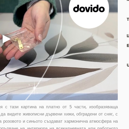
Т
я с тази картина на платно от 5 части, изобразяваща
да видите живописни дървени хижи, обградени от сняг, с
а розовото и синьото създават хармонична атмосфера на
допълване на интериора на всекидневната или работното