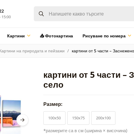
22
- 15:00
Картини
📤 Фотокартина
Рисуване по номера
Картини на природата и пейзажи
картини от 5 части – Заснежен
картини от 5 части –
село
Размер:
100x50
150x75
200x100
*размерите са в см (ширина × височина)