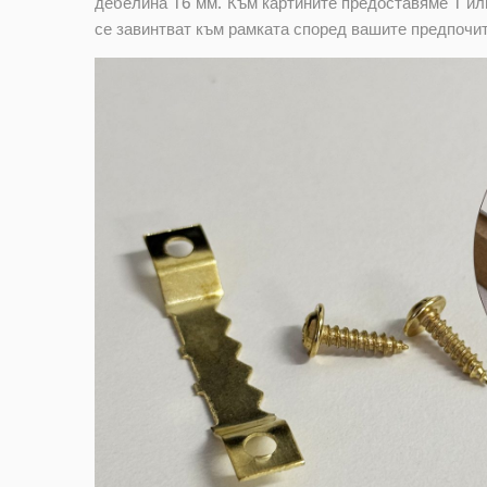
дебелина 16 мм. Към картините предоставяме 1 или
се завинтват към рамката според вашите предпочи