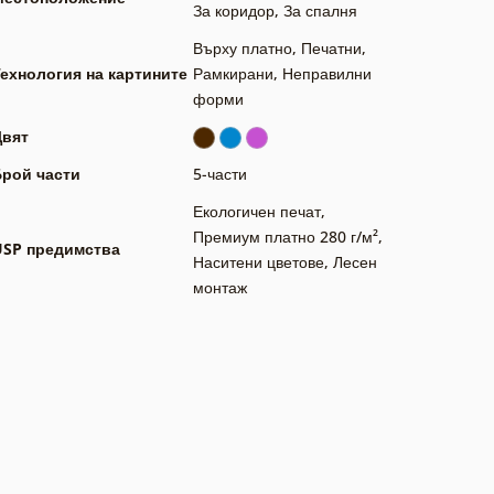
За коридор
,
За спалня
Върху платно
,
Печатни
,
ехнология на картините
Рамкирани
,
Неправилни
форми
Цвят
Брой части
5-части
Екологичен печат
,
Премиум платно 280 г/м²
,
USP предимства
Наситени цветове
,
Лесен
монтаж