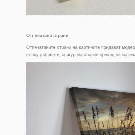
Отпечатани страни
Отпечатаните страни на картините придават модер
върху ръбовете, осигурява плавен преход на мотив