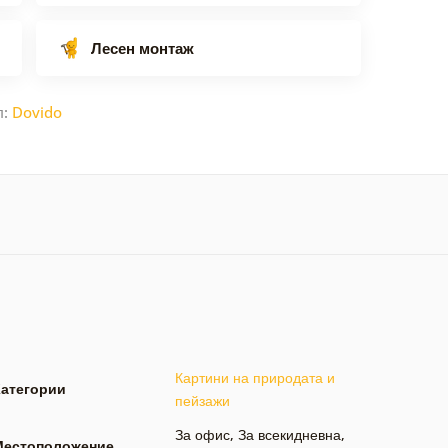
Лесен монтаж
л:
Dovido
Картини на природата и
Категории
пейзажи
За офис
,
За всекидневна
,
Местоположение