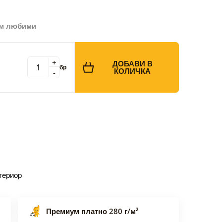
ъм любими
+
ДОБАВИ В
бр
КОЛИЧКА
-
териор
Премиум платно 280 г/м²