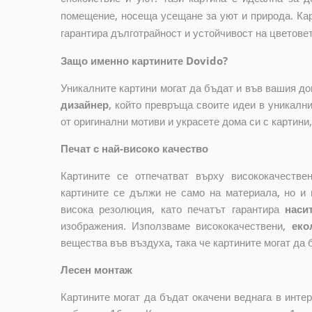
помещение, носеща усещане за уют и природа. Кар
гарантира дълготрайност и устойчивост на цветовет
Защо именно картините Dovido?
Уникалните картини могат да бъдат и във вашия д
дизайнер
, който
превръща своите идеи в уникални 
от оригинални мотиви и украсете дома си с картини
Печат с най-високо качество
Картините се отпечатват върху висококачеств
картините се дължи не само на материала, но и 
висока резолюция, като печатът гарантира
наси
изображения. Използваме висококачествени,
еко
вещества във въздуха, така че картините могат да 
Лесен монтаж
Картините могат да бъдат окачени веднага в инте