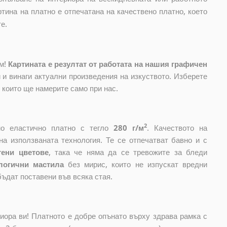
тина на платно е отпечатана на качествено платно, което
е.
ом!
Картината е резултат от работата на нашия графичен
и винаги актуални произведения на изкуството. Изберете
, които ще намерите само при нас.
2
ено еластично платно с тегло
280 г/м
. Качеството на
на използваната технология. Те се отпечатват бавно и с
тени цветове
, така че няма да се тревожите за бледи
логични мастила
без мирис, които не изпускат вредни
бъдат поставени във всяка стая.
риора ви! Платното е добре опънато върху здрава рамка с