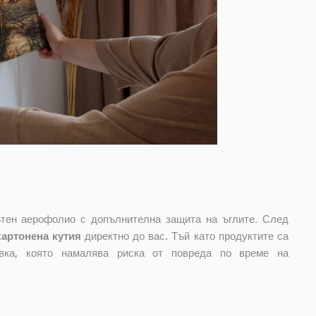
лътен аерофолио с допълнителна защита на ъглите. След
картонена кутия
директно до вас. Тъй като продуктите са
овка, която намалява риска от повреда по време на