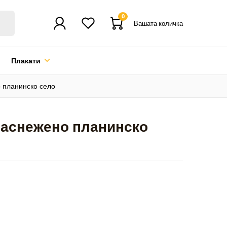
0
Вашата количка
Плакати
о планинско село
 Заснежено планинско