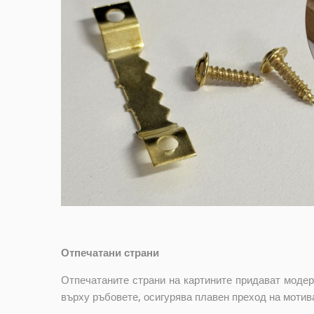
Отпечатани страни
Отпечатаните страни на картините придават модер
върху ръбовете, осигурява плавен преход на мотив