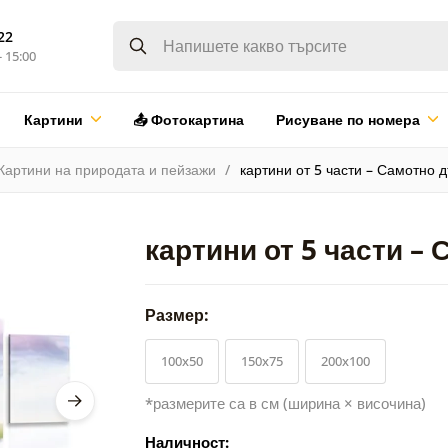
22
- 15:00
Картини
📤 Фотокартина
Рисуване по номера
Картини на природата и пейзажи
картини от 5 части – Самотно 
картини от 5 части –
Размер:
100x50
150x75
200x100
*размерите са в см (ширина × височина)
Наличност: