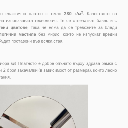
2
ено еластично платно с тегло
280 г/м
. Качеството на
на използваната технология. Те се отпечатват бавно и с
тени цветове
, така че няма да се тревожите за бледи
логични мастила
без мирис, които не изпускат вредни
бъдат поставени във всяка стая.
риора ви! Платното е добре опънато върху здрава рамка с
 2 броя закачалки (в зависимост от размера), които лесно
тания.