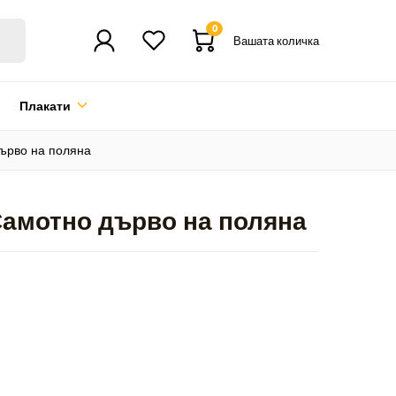
0
Вашата количка
Плакати
дърво на поляна
 Самотно дърво на поляна