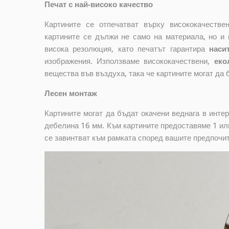
Печат с най-високо качество
Картините се отпечатват върху висококачеств
картините се дължи не само на материала, но и 
висока резолюция, като печатът гарантира
наси
изображения. Използваме висококачествени,
еко
вещества във въздуха, така че картините могат да 
Лесен монтаж
Картините могат да бъдат окачени веднага в инте
дебелина 16 мм. Към картините предоставяме 1 или
се завинтват към рамката според вашите предпочи