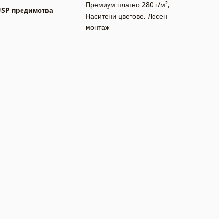
Премиум платно 280 г/м²
,
USP предимства
Наситени цветове
,
Лесен
монтаж