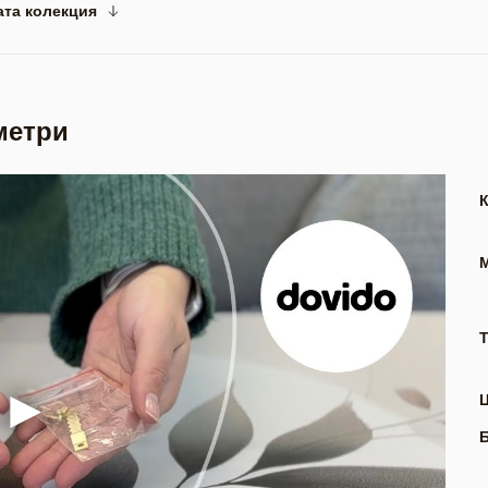
ата колекция
метри
Т