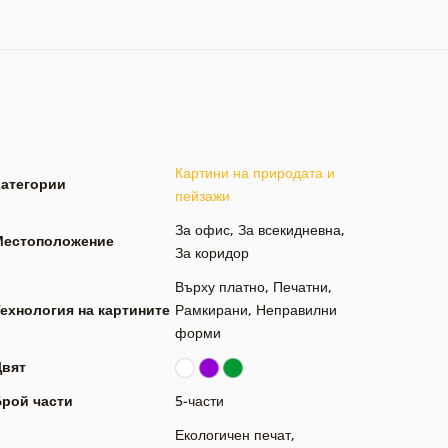
Картини на природата и
Категории
пейзажи
За офис
,
За всекидневна
,
Местоположение
За коридор
Върху платно
,
Печатни
,
ехнология на картините
Рамкирани
,
Неправилни
форми
Цвят
Брой части
5-части
Екологичен печат
,