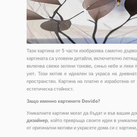
Тази картина от 5 части изобразява самотно дърв
картината са уловени детайли, включително летящ
включва свежи зелени тонове, синьо небе и леки 
уют. Този мотив е идеален за украса на дневна
пространство. Картина на платно е изработена от
естетическа стойност.
Защо именно картините Dovido?
Уникалните картини могат да бъдат и във вашия д
дизайнер
, който
превръща своите идеи в уникални 
от оригинални мотиви и украсете дома си с картини