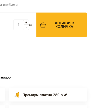
ъм любими
+
ДОБАВИ В
бр
КОЛИЧКА
-
териор
Премиум платно 280 г/м²