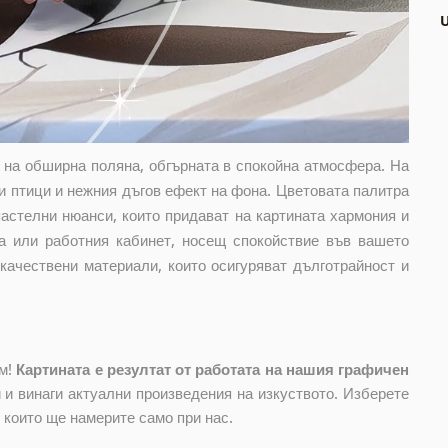
о на обширна поляна, обгърната в спокойна атмосфера. На
и птици и нежния дъгов ефект на фона. Цветовата палитра
пастелни нюанси, които придават на картината хармония и
та или работния кабинет, носещ спокойствие във вашето
 качествени материали, които осигуряват дълготрайност и
ом!
Картината е резултат от работата на нашия графичен
и винаги актуални произведения на изкуството. Изберете
, които ще намерите само при нас.