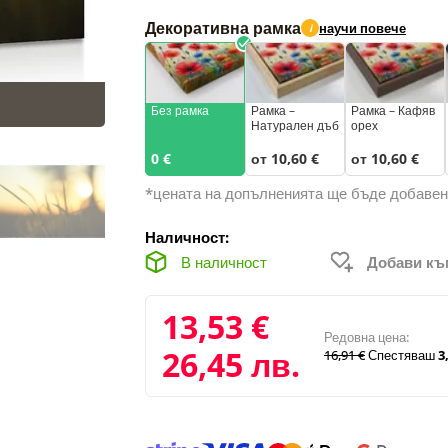
Декоративна рамка
научи повече
i
Без рамка
Рамка –
Рамка – Кафяв
Натурален дъб
орех
0 €
от 10,60 €
от 10,60 €
*цената на допълненията ще бъде добавен
Наличност:
В наличност
Добави к
13,53 €
Редовна цена:
26,45 лв.
16,91 €
Спестяваш
3,