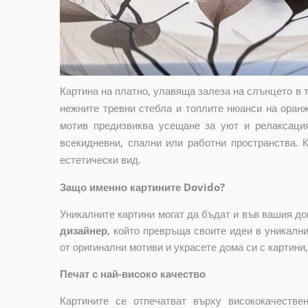
Картина на платно, улавяща залеза на слънцето в 
нежните тревни стебла и топлите нюанси на оранж
мотив предизвиква усещане за уют и релаксация
всекидневни, спални или работни пространства. 
естетически вид.
Защо именно картините Dovido?
Уникалните картини могат да бъдат и във вашия д
дизайнер
, който
превръща своите идеи в уникални 
от оригинални мотиви и украсете дома си с картини
Печат с най-високо качество
Картините се отпечатват върху висококачеств