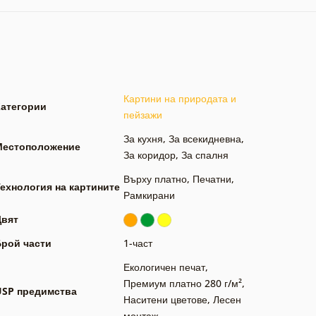
Картини на природата и
Категории
пейзажи
За кухня
,
За всекидневна
,
Местоположение
За коридор
,
За спалня
Върху платно
,
Печатни
,
ехнология на картините
Рамкирани
Цвят
Брой части
1-част
Екологичен печат
,
Премиум платно 280 г/м²
,
USP предимства
Наситени цветове
,
Лесен
монтаж