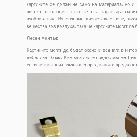
картините се дължи не само на материала, но и 
висока резолюция, като печатът гарантира
наси
изображения. Използваме висококачествени,
еко
вещества във въздуха, така че картините могат да 
Лесен монтаж
Картините могат да бъдат окачени веднага в инте
дебелина 16 мм. Към картините предоставяме 1 или
се завинтват към рамката според вашите предпочи