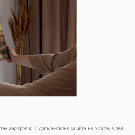
лътен аерофолио с допълнителна защита на ъглите. След