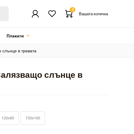
0
Вашата количка
Плакати
 слънце в тревата
 Залязващо слънце в
120x80
150x100