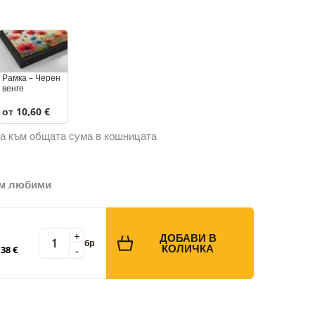
Рамка – Черен
венге
от 10,60 €
а към общата сума в кошницата
ъм любими
+
ДОБАВИ В
бр
КОЛИЧКА
-
38 €