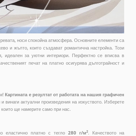
тревата, носи спокойна атмосфера. Основните елементи са
ево и жълто, които създават романтична настройка. Този
, идеален за уютни интериори. Перфектно се вписва в
Качественият печат на платно осигурява дълготрайност и
ом!
Картината е резултат от работата на нашия графичен
и винаги актуални произведения на изкуството. Изберете
, които ще намерите само при нас.
2
ено еластично платно с тегло
280 г/м
. Качеството на