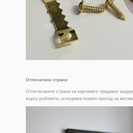
Отпечатани страни
Отпечатаните страни на картините придават модер
върху ръбовете, осигурява плавен преход на мотив