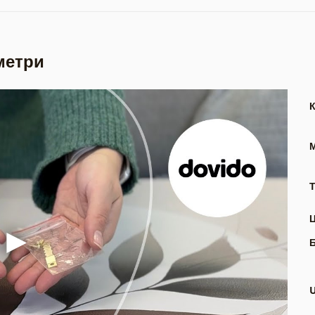
метри
Т