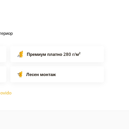
териор
Премиум платно 280 г/м²
Лесен монтаж
ovido