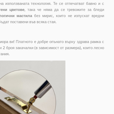
на използваната технология. Те се отпечатват бавно и с
тени цветове
, така че няма да се тревожите за бледи
логични мастила
без мирис, които не изпускат вредни
бъдат поставени във всяка стая.
риора ви! Платното е добре опънато върху здрава рамка с
 2 броя закачалки (в зависимост от размера), които лесно
тания.