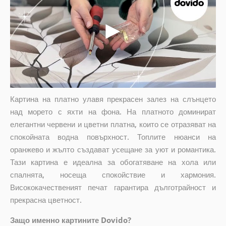
Картина на платно улавя прекрасен залез на слънцето
над морето с яхти на фона. На платното доминират
елегантни червени и цветни платна, които се отразяват на
спокойната водна повърхност. Топлите нюанси на
оранжево и жълто създават усещане за уют и романтика.
Тази картина е идеална за обогатяване на хола или
спалнята, носеща спокойствие и хармония.
Висококачественият печат гарантира дълготрайност и
прекрасна цветност.
Защо именно картините Dovido?