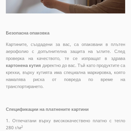
Безопасна опаковка
Картините, създадени за вас, са опаковани в плътен
аерофолио с допълнителна защита на ъглите. След
проверка на качеството, те се изпращат в здрава
картонена кутия
директно до вас. Тъй като продуктите са
крехки, върху кутията има специална маркировка, която
намалява риска от повреда по време на
транспортирането.
Спецификации на платнените картини
1. Отпечатани върху висококачествено платно с тегло
2
280 г/м