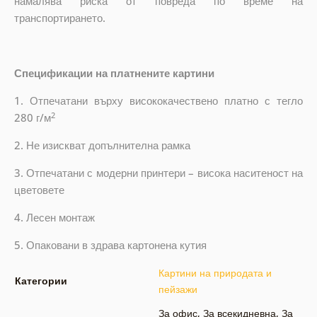
намалява риска от повреда по време на
транспортирането.
Спецификации на платнените картини
1. Отпечатани върху висококачествено платно с тегло
2
280 г/м
2. Не изискват допълнителна рамка
3. Отпечатани с модерни принтери – висока наситеност на
цветовете
4. Лесен монтаж
5. Опаковани в здрава картонена кутия
Картини на природата и
Категории
пейзажи
За офис
,
За всекидневна
,
За