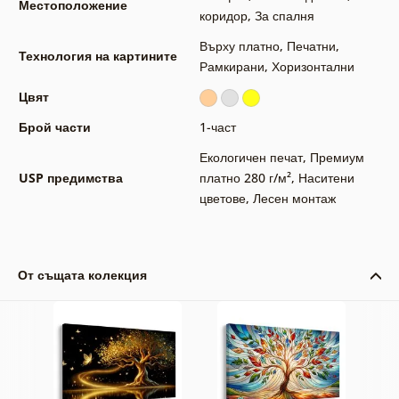
Местоположение
коридор
,
За спалня
Върху платно
,
Печатни
,
Технология на картините
Рамкирани
,
Хоризонтални
Цвят
Брой части
1-част
Екологичен печат
,
Премиум
USP предимства
платно 280 г/м²
,
Наситени
цветове
,
Лесен монтаж
От същата колекция