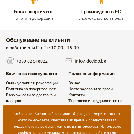
Богат асортимент
Произведено в ЕС
тапети и декорации
висококачествен печат
Обслужване на клиенти
в работни дни Пн-Пт: 10:00 - 15:00
+359 82 518022
info@dovido.bg
Всичко за пазаруването
Полезна информация
Общи условия и рекламации
За нас
Политика за поверителност
Често задавани въпроси
Възможности за доставка и
Контакти
плащане
Търговско сътрудничество на
Връщане на продукт
едро
Файловете „бисквитки“ ви помагат бързо да намерите това, от
което се нуждаете, спестяват ви време и предотвратяват
показването на реклами, които не ви интересуват. Използваме
cookies
, за да ви уведомим, че сте на нашия сайт, и за да