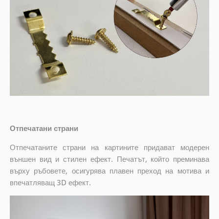
Отпечатани страни
Отпечатаните страни на картините придават модерен
външен вид и стилен ефект. Печатът, който преминава
върху ръбовете, осигурява плавен преход на мотива и
впечатляващ 3D ефект.