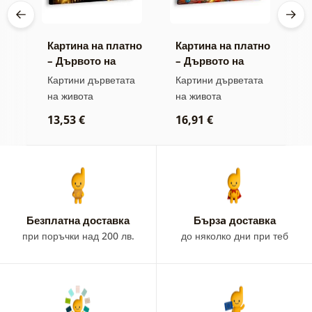
тно
Картина на платно
Картина на платно
К
– Дървото на
– Дървото на
–
живота златна
живота във
та
Картини дърветата
Картини дърветата
К
магия
витраж
на живота
на живота
п
п
13,53 €
16,91 €
1
Безплатна доставка
Бързa доставка
при поръчки над 200 лв.
до няколко дни при теб