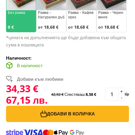
Без рамка
Рамка –
Рамка – Кафяв
Рамка – Черен
Натурален дъб
орех
венге
0 €
от 18,68 €
от 18,68 €
от 18,68 €
*цената на допълненията ще бъде добавена към общата
сума в кошницата
Наличност:
В наличност
Добави към любими
34,33 €
+
42,92 €
Спестяваш
8,58 €
бр
67,15 лв.
-
ДОБАВИ В КОЛИЧКА