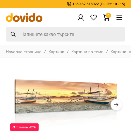
+359 82 518022
(Пн-Пт: 10 - 15)
0
Начална страница
Картини
Картини по теми
Картини н
Отстъпка -20%