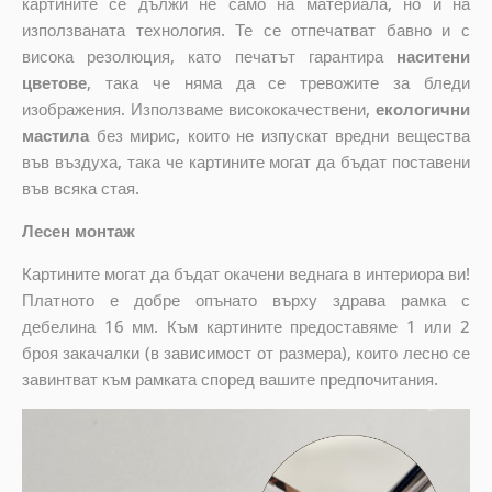
картините се дължи не само на материала, но и на
използваната технология. Те се отпечатват бавно и с
висока резолюция, като печатът гарантира
наситени
цветове
, така че няма да се тревожите за бледи
изображения. Използваме висококачествени,
екологични
мастила
без мирис, които не изпускат вредни вещества
във въздуха, така че картините могат да бъдат поставени
във всяка стая.
Лесен монтаж
Картините могат да бъдат окачени веднага в интериора ви!
Платното е добре опънато върху здрава рамка с
дебелина 16 мм. Към картините предоставяме 1 или 2
броя закачалки (в зависимост от размера), които лесно се
завинтват към рамката според вашите предпочитания.