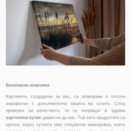
Безопасна опаковка
Картините, създадени за вас, са опаковани в плътен
аерофолио с допълнителна защита на ъглите. След
проверка на качеството, те се изпращат в здрава
картонена кутия
директно до вас. Тъй като продуктите са
крехки, върху кутията има специална маркировка, която