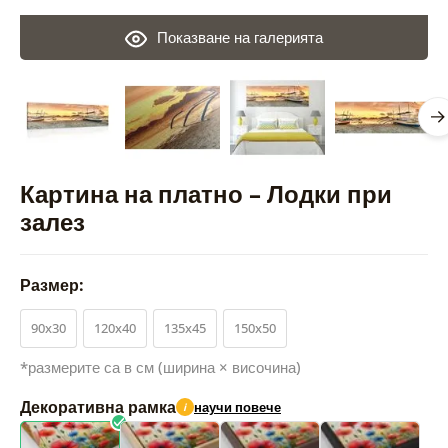
Показване на галерията
Картина на платно – Лодки при
залез
Размер:
90x30
120x40
135x45
150x50
*размерите са в см (ширина × височина)
Декоративна рамка
научи повече
i