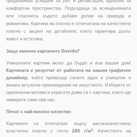
предизвиква усещане за уют и релаксация, идеална за
комфортни пространства. Подходяща за всекидневната
или спалнята, където добавя допир на природа и
романтика. Картина на платно е отпечатана на качествено
платно с акцент на детайлите, което гарантира дълъг
живот и естетика.
Защо именно картините Dovido?
Уникалните картини могат да бъдат и във вашия дом!
Картината е резултат от работата на нашия графичен
дизайнер
, който
превръща своите идеи в уникални и
винаги актуални произведения на изкуството. Изберете от
оригинални мотиви и украсете дома си с картини, които ще
намерите само при нас.
Печат с най-високо качество
Картините се отпечатват върху висококачествено
2
еластично платно с тегло
280 г/м
. Качеството на