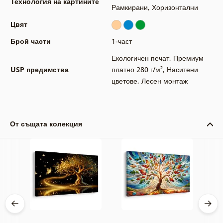
Технология на картините
Рамкирани
,
Хоризонтални
Цвят
Брой части
1-част
Екологичен печат
,
Премиум
USP предимства
платно 280 г/м²
,
Наситени
цветове
,
Лесен монтаж
От същата колекция