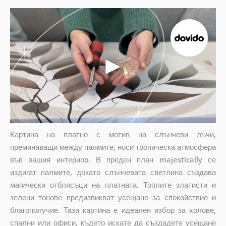
Картина на платно с мотив на слънчеви лъчи,
преминаващи между палмите, носи тропическа атмосфера
във вашия интериор. В преден план majestically се
издигат палмите, докато слънчевата светлина създава
магически отблясъци на платната. Топлите златисти и
зелени тонове предизвикват усещане за спокойствие и
благополучие. Тази картина е идеален избор за холове,
спални или офиси, където искате да създадете усещане