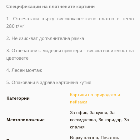
Спецификации на платнените картини
1. Отпечатани върху висококачествено платно с тегло
2
280 г/м
2. Не изискват допълнителна рамка
3. Отпечатани с модерни принтери – висока наситеност на
цветовете
4. Лесен монтаж
5. Опаковани в здрава картонена кутия
Картини на природата и
Категории
пейзажи
За офис
,
За кухня
,
За
Местоположение
всекидневна
,
За коридор
,
За
спалня
Върху платно
,
Печатни
,