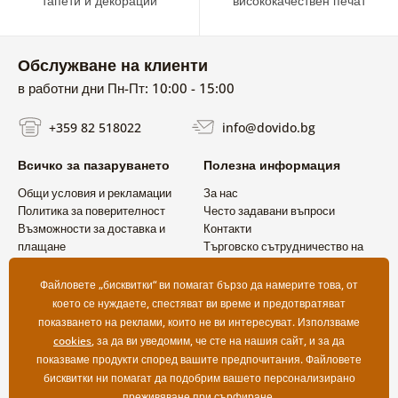
тапети и декорации
висококачествен печат
Обслужване на клиенти
в работни дни Пн-Пт: 10:00 - 15:00
+359 82 518022
info@dovido.bg
Всичко за пазаруването
Полезна информация
Общи условия и рекламации
За нас
Политика за поверителност
Често задавани въпроси
Възможности за доставка и
Контакти
плащане
Търговско сътрудничество на
Връщане на продукт
едро
Файловете „бисквитки“ ви помагат бързо да намерите това, от
което се нуждаете, спестяват ви време и предотвратяват
показването на реклами, които не ви интересуват. Използваме
cookies
, за да ви уведомим, че сте на нашия сайт, и за да
показваме продукти според вашите предпочитания. Файловете
бисквитки ни помагат да подобрим вашето персонализирано
преживяване при сърфиране.