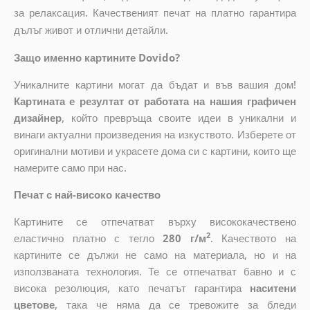
за релаксация. Качественият печат на платно гарантира
дълъг живот и отлични детайли.
Защо именно картините Dovido?
Уникалните картини могат да бъдат и във вашия дом!
Картината е резултат от работата на нашия графичен
дизайнер
, който
превръща своите идеи в уникални и
винаги актуални произведения на изкуството. Изберете от
оригинални мотиви и украсете дома си с картини, които ще
намерите само при нас.
Печат с най-високо качество
Картините се отпечатват върху висококачествено
2
еластично платно с тегло
280 г/м
. Качеството на
картините се дължи не само на материала, но и на
използваната технология. Те се отпечатват бавно и с
висока резолюция, като печатът гарантира
наситени
цветове
, така че няма да се тревожите за бледи