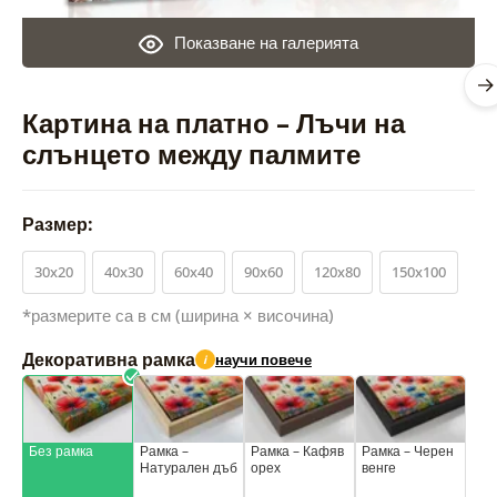
Показване на галерията
Картина на платно – Лъчи на
слънцето между палмите
Размер:
30x20
40x30
60x40
90x60
120x80
150x100
*размерите са в см (ширина × височина)
Декоративна рамка
научи повече
i
Без рамка
Рамка –
Рамка – Кафяв
Рамка – Черен
Натурален дъб
орех
венге