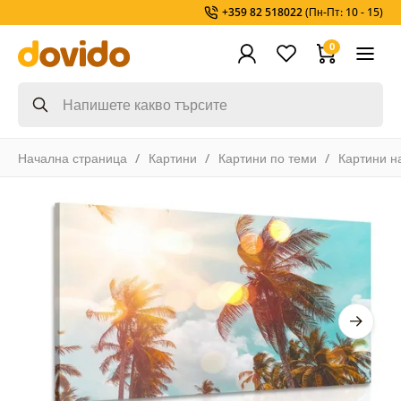
+359 82 518022
(Пн-Пт: 10 - 15)
0
Начална страница
Картини
Картини по теми
Картини н