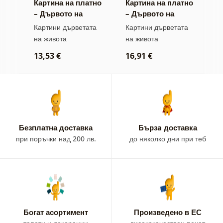
тно
Картина на платно
Картина на платно
К
– Дървото на
– Дървото на
–
живота златна
живота във
та
Картини дърветата
Картини дърветата
К
магия
витраж
на живота
на живота
п
п
13,53 €
16,91 €
1
Безплатна доставка
Бързa доставка
при поръчки над 200 лв.
до няколко дни при теб
Богат асортимент
Произведено в ЕС