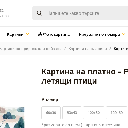
22
- 15:00
Картини
📤 Фотокартина
Рисуване по номера
Картини на природата и пейзажи
Картини на планини
Картин
Картина на платно – 
летящи птици
Размер:
60x30
80x40
100x50
120x60
*размерите са в см (ширина × височина)