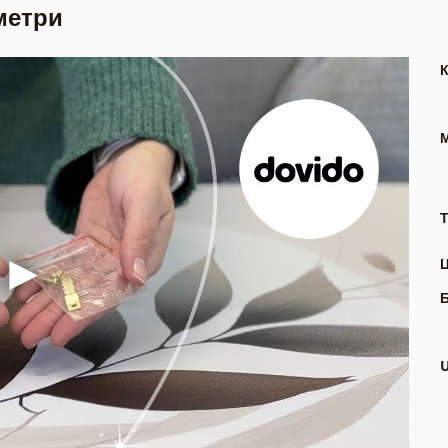
метри
Т