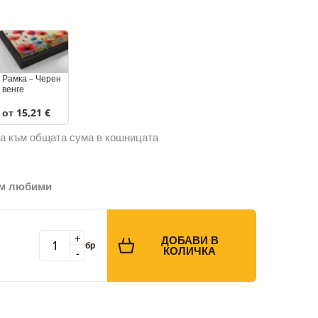
Рамка – Черен
венге
от 15,21 €
а към общата сума в кошницата
ъм любими
+
ДОБАВИ В
бр
КОЛИЧКА
-