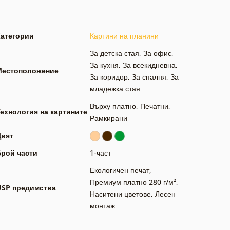
Категории
Картини на планини
За детска стая
,
За офис
,
За кухня
,
За всекидневна
,
Местоположение
За коридор
,
За спалня
,
За
младежка стая
Върху платно
,
Печатни
,
ехнология на картините
Рамкирани
Цвят
Брой части
1-част
Екологичен печат
,
Премиум платно 280 г/м²
,
USP предимства
Наситени цветове
,
Лесен
монтаж