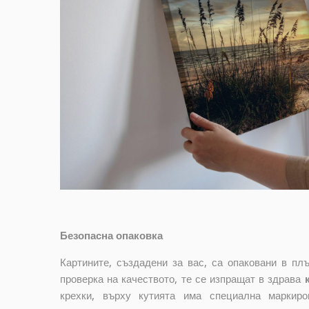
Безопасна опаковка
Картините, създадени за вас, са опаковани в п
проверка на качеството, те се изпращат в здрава
крехки, върху кутията има специална маркир