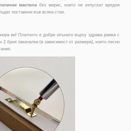
логични мастила
без мирис, които не изпускат вредни
бъдат поставени във всяка стая.
риора ви! Платното е добре опънато върху здрава рамка с
 2 броя закачалки (в зависимост от размера), които лесно
тания.