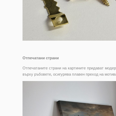
Отпечатани страни
Отпечатаните страни на картините придават модер
върху ръбовете, осигурява плавен преход на мотив