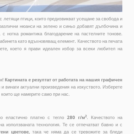
с летящи птици, които предизвикват усещане за свобода и
 различни нюанси на зелено и синьо добавят дълбочина и
 с нотка романтика благодарение на пастелните тонове.
кабинета като вдъхновяващ елемент. Качеството на печата
вете, което я прави идеален избор за всеки любител на
ом!
Картината е резултат от работата на нашия графичен
и винаги актуални произведения на изкуството. Изберете
, които ще намерите само при нас.
2
ено еластично платно с тегло
280 г/м
. Качеството на
на използваната технология. Те се отпечатват бавно и с
тени цветове
, така че няма да се тревожите за бледи