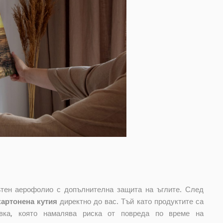
лътен аерофолио с допълнителна защита на ъглите. След
картонена кутия
директно до вас. Тъй като продуктите са
овка, която намалява риска от повреда по време на