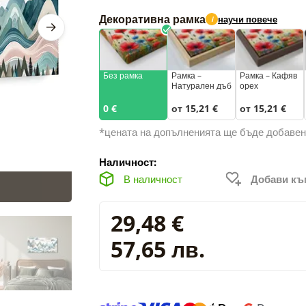
Декоративна рамка
научи повече
i
Без рамка
Рамка –
Рамка – Кафяв
Натурален дъб
орех
0 €
от 15,21 €
от 15,21 €
*цената на допълненията ще бъде добавен
Наличност:
В наличност
Добави к
29,48 €
57,65 лв.