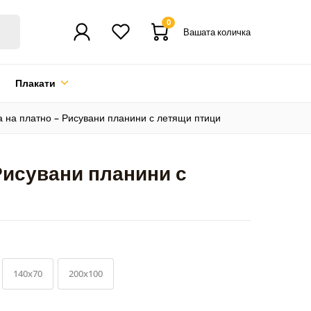
0
Вашата количка
Плакати
а на платно – Рисувани планини с летящи птици
Рисувани планини с
140x70
200x100