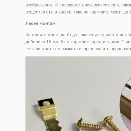
изображения. Използваме висококачествени,
еко
вещества във въздуха, така че картините могат да 
Лесен монтаж
Картините могат да бъдат окачени веднага в инте
дебелина 16 мм. Към картините предоставяме 1 или
се завинтват към рамката според вашите предпочи