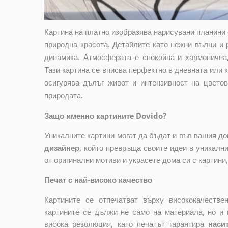
Картина на платно изобразява нарисувани планини 
природна красота. Детайлите като нежни вълни и
динамика. Атмосферата е спокойна и хармонична,
Тази картина се вписва перфектно в дневната или 
осигурява дълъг живот и интензивност на цвето
природата.
Защо именно картините Dovido?
Уникалните картини могат да бъдат и във вашия д
дизайнер
, който
превръща своите идеи в уникални 
от оригинални мотиви и украсете дома си с картини
Печат с най-високо качество
Картините се отпечатват върху висококачеств
картините се дължи не само на материала, но и 
висока резолюция, като печатът гарантира
наси