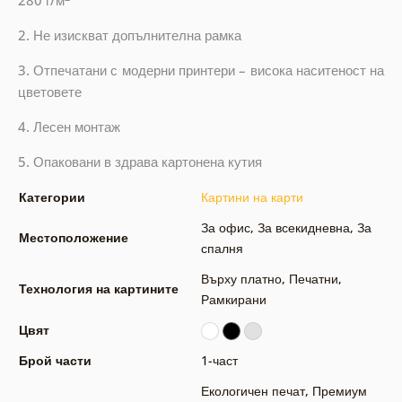
280 г/м
2. Не изискват допълнителна рамка
3. Отпечатани с модерни принтери – висока наситеност на
цветовете
4. Лесен монтаж
5. Опаковани в здрава картонена кутия
Категории
Картини на карти
За офис
,
За всекидневна
,
За
Местоположение
спалня
Върху платно
,
Печатни
,
Технология на картините
Рамкирани
Цвят
Брой части
1-част
Екологичен печат
,
Премиум