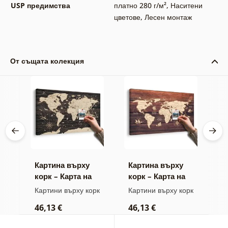
USP предимства
платно 280 г/м²
,
Наситени
цветове
,
Лесен монтаж
От същата колекция
тно
Картина върху
Картина върху
К
а в
корк – Карта на
корк – Карта на
–
дървено фон
дърво
к
Картини върху корк
Картини върху корк
К
46,13 €
46,13 €
1