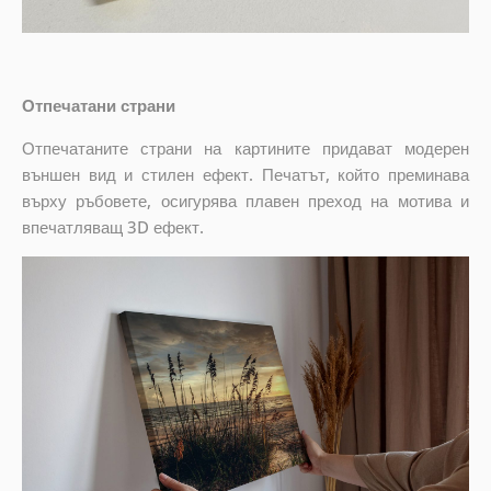
Отпечатани страни
Отпечатаните страни на картините придават модерен
външен вид и стилен ефект. Печатът, който преминава
върху ръбовете, осигурява плавен преход на мотива и
впечатляващ 3D ефект.