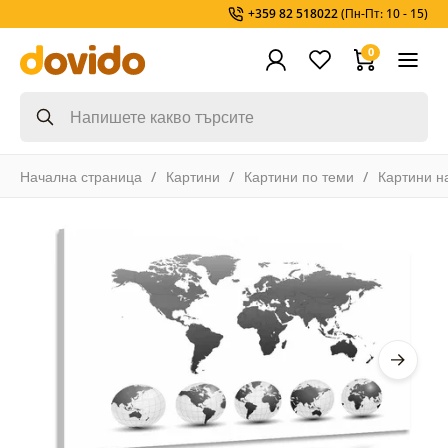
+359 82 518022
(Пн-Пт: 10 - 15)
0
Начална страница
Картини
Картини по теми
Картини н