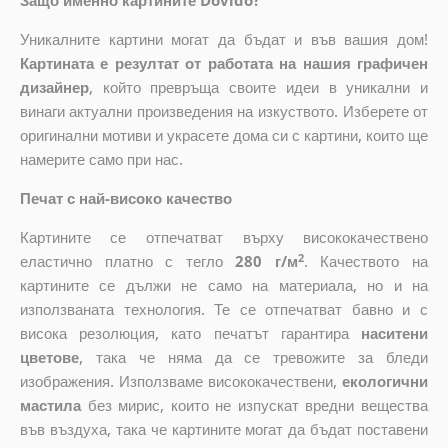
Защо именно картините Dovido?
Уникалните картини могат да бъдат и във вашия дом!
Картината е резултат от работата на нашия графичен
дизайнер
, който
превръща своите идеи в уникални и
винаги актуални произведения на изкуството. Изберете от
оригинални мотиви и украсете дома си с картини, които ще
намерите само при нас.
Печат с най-високо качество
Картините се отпечатват върху висококачествено
2
еластично платно с тегло
280 г/м
. Качеството на
картините се дължи не само на материала, но и на
използваната технология. Те се отпечатват бавно и с
висока резолюция, като печатът гарантира
наситени
цветове
, така че няма да се тревожите за бледи
изображения. Използваме висококачествени,
екологични
мастила
без мирис, които не изпускат вредни вещества
във въздуха, така че картините могат да бъдат поставени