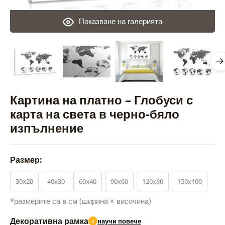
Показване на галерията
Картина на платно – Глобуси с
карта на света в черно-бяло
изпълнение
Размер:
30x20
40x30
60x40
90x60
120x80
150x100
*размерите са в см (ширина × височина)
Декоративна рамка
научи повече
i