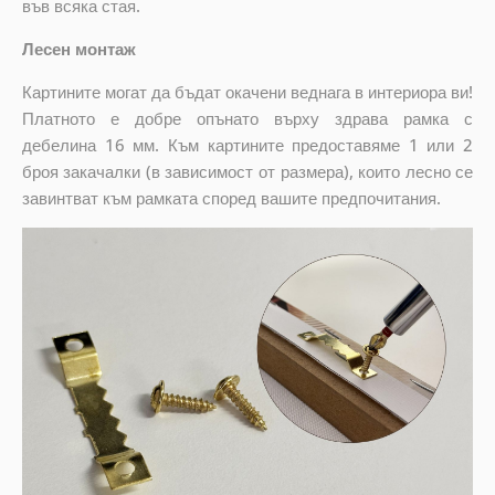
във всяка стая.
Лесен монтаж
Картините могат да бъдат окачени веднага в интериора ви!
Платното е добре опънато върху здрава рамка с
дебелина 16 мм. Към картините предоставяме 1 или 2
броя закачалки (в зависимост от размера), които лесно се
завинтват към рамката според вашите предпочитания.