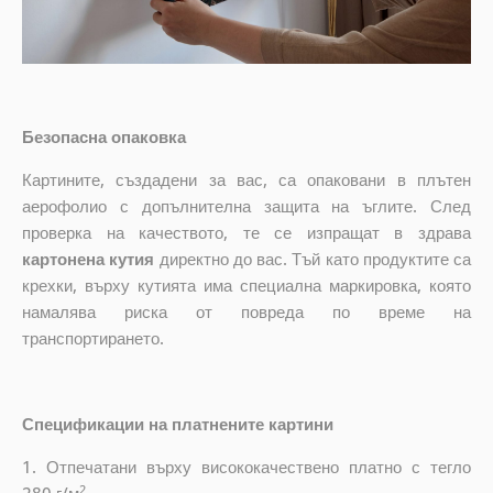
Безопасна опаковка
Картините, създадени за вас, са опаковани в плътен
аерофолио с допълнителна защита на ъглите. След
проверка на качеството, те се изпращат в здрава
картонена кутия
директно до вас. Тъй като продуктите са
крехки, върху кутията има специална маркировка, която
намалява риска от повреда по време на
транспортирането.
Спецификации на платнените картини
1. Отпечатани върху висококачествено платно с тегло
2