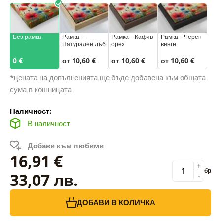
Без рамка
Рамка –
Рамка – Кафяв
Рамка – Черен
Натурален дъб
орех
венге
0 €
от 10,60 €
от 10,60 €
от 10,60 €
*цената на допълненията ще бъде добавена към общата
сума в кошницата
Наличност:
В наличност
Добави към любими
16,91 €
+
бр
33,07 лв.
-
ДОБАВИ В КОЛИЧКА