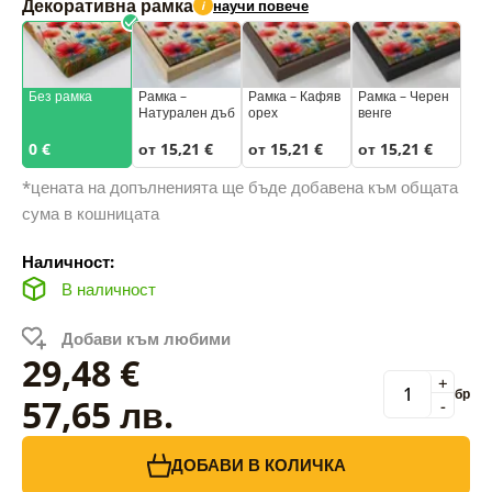
Декоративна рамка
научи повече
i
Без рамка
Рамка –
Рамка – Кафяв
Рамка – Черен
Натурален дъб
орех
венге
0 €
от 15,21 €
от 15,21 €
от 15,21 €
*цената на допълненията ще бъде добавена към общата
сума в кошницата
Наличност:
В наличност
Добави към любими
29,48 €
+
бр
57,65 лв.
-
ДОБАВИ В КОЛИЧКА