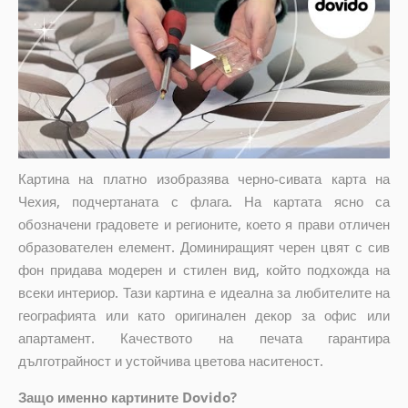
Картина на платно изобразява черно-сивата карта на
Чехия, подчертаната с флага. На картата ясно са
обозначени градовете и регионите, което я прави отличен
образователен елемент. Доминиращият черен цвят с сив
фон придава модерен и стилен вид, който подхожда на
всеки интериор. Тази картина е идеална за любителите на
географията или като оригинален декор за офис или
апартамент. Качеството на печата гарантира
дълготрайност и устойчива цветова наситеност.
Защо именно картините Dovido?