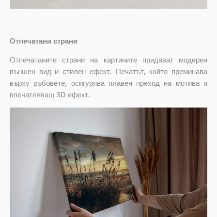
Отпечатани страни
Отпечатаните страни на картините придават модерен
външен вид и стилен ефект. Печатът, който преминава
върху ръбовете, осигурява плавен преход на мотива и
впечатляващ 3D ефект.