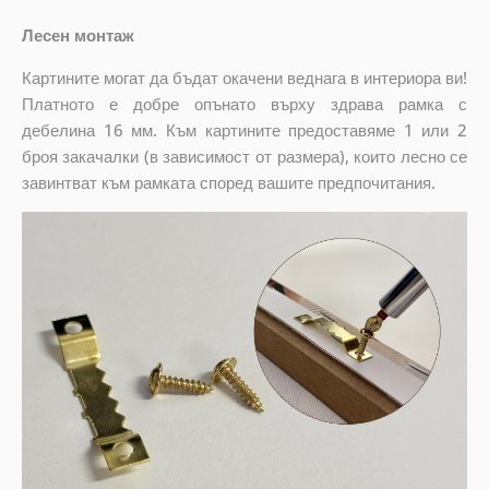
Лесен монтаж
Картините могат да бъдат окачени веднага в интериора ви!
Платното е добре опънато върху здрава рамка с
дебелина 16 мм. Към картините предоставяме 1 или 2
броя закачалки (в зависимост от размера), които лесно се
завинтват към рамката според вашите предпочитания.