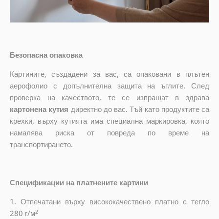
Безопасна опаковка
Картините, създадени за вас, са опаковани в плътен
аерофолио с допълнителна защита на ъглите. След
проверка на качеството, те се изпращат в здрава
картонена кутия
директно до вас. Тъй като продуктите са
крехки, върху кутията има специална маркировка, която
намалява риска от повреда по време на
транспортирането.
Спецификации на платнените картини
1. Отпечатани върху висококачествено платно с тегло
2
280 г/м