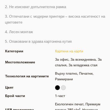
2. Не изискват допълнителна рамка
3. Отпечатани с модерни принтери – висока наситеност на
цветовете
4. Лесен монтаж
5. Опаковани в здрава картонена кутия
Категории
Картини на карти
За офис
,
За всекидневна
,
За
Местоположение
спалня
,
За младежка стая
Върху платно
,
Печатни
,
Технология на картините
Рамкирани
Цвят
Брой части
1-част
Екологичен печат
,
Премиум
USP предимства
платно 280 г/м²
,
Наситени