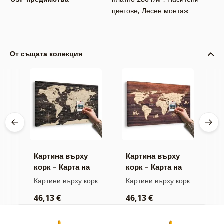
цветове
,
Лесен монтаж
От същата колекция
тно
Картина върху
Картина върху
К
корк – Карта на
корк – Карта на
–
на
дървено фон
дърво
к
Картини върху корк
Картини върху корк
К
н
46,13 €
46,13 €
1