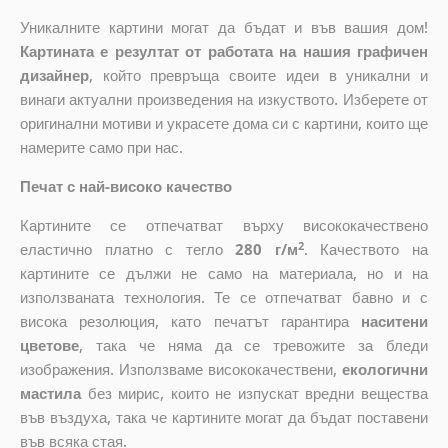
Уникалните картини могат да бъдат и във вашия дом!
Картината е резултат от работата на нашия графичен
дизайнер
, който
превръща своите идеи в уникални и
винаги актуални произведения на изкуството. Изберете от
оригинални мотиви и украсете дома си с картини, които ще
намерите само при нас.
Печат с най-високо качество
Картините се отпечатват върху висококачествено
2
еластично платно с тегло
280 г/м
. Качеството на
картините се дължи не само на материала, но и на
използваната технология. Те се отпечатват бавно и с
висока резолюция, като печатът гарантира
наситени
цветове
, така че няма да се тревожите за бледи
изображения. Използваме висококачествени,
екологични
мастила
без мирис, които не изпускат вредни вещества
във въздуха, така че картините могат да бъдат поставени
във всяка стая.