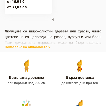
от 16,91 €
от 33,07 лв.
1
Люляците са широколистни дървета или храсти, чиито
цветове не са целогодишно розови, пурпурни или бели.
Тази декоративна
дървесина може да бъде цъфнала
Показване на описанието
целогодишно във вашия интериор. Вземете картина на
люляци за вашата стена. При нас ще намерите картина с
люляци в съчетание с абстрактни елементи и винтидж
стил.
Безплатна доставка
Бързa доставка
при поръчки над 200 лв.
до няколко дни при теб