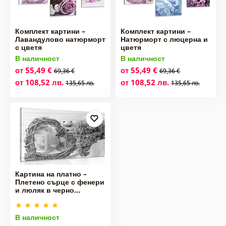
Комплект картини –
Комплект картини –
Лавандулово натюрморт
Натюрморт с люцерна и
с цветя
цветя
В наличност
В наличност
от 55,49 €
от 55,49 €
69,36 €
69,36 €
от 108,52 лв.
от 108,52 лв.
135,65 лв.
135,65 лв.
Картина на платно –
Плетено сърце с фенери
и люляк в черно…
В наличност