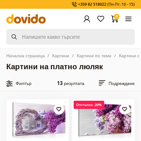
+359 82 518022
(Пн-Пт: 10 - 15)
0
Начална страница
Картини
Картини по теми
Картини с
Картини на платно люляк
13
Филтър
резултата
Подреждане
Отстъпка -20%