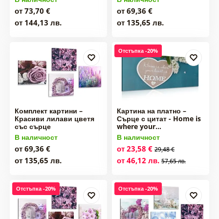
от 73,70 €
от 69,36 €
от 144,13 лв.
от 135,65 лв.
Отстъпка -20%
Комплект картини –
Картина на платно –
Красиви лилави цветя
Сърце с цитат - Home is
със сърце
where your…
В наличност
В наличност
от 69,36 €
от 23,58 €
29,48 €
от 135,65 лв.
от 46,12 лв.
57,65 лв.
Отстъпка -20%
Отстъпка -20%