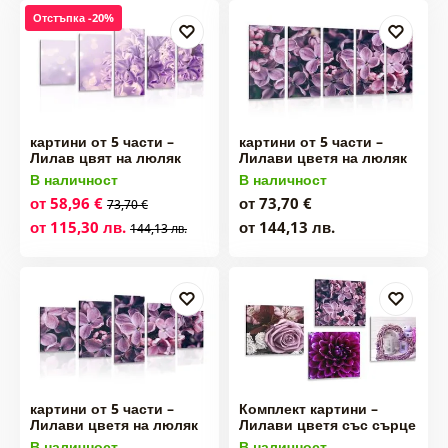
Отстъпка -20%
картини от 5 части –
картини от 5 части –
Лилав цвят на люляк
Лилави цветя на люляк
В наличност
В наличност
от 58,96 €
от 73,70 €
73,70 €
от 115,30 лв.
от 144,13 лв.
144,13 лв.
картини от 5 части –
Комплект картини –
Лилави цветя на люляк
Лилави цветя със сърце
В наличност
В наличност