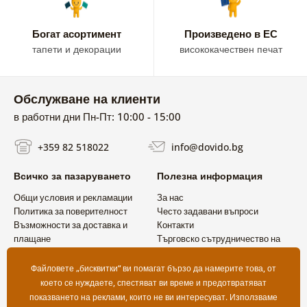
Богат асортимент
Произведено в ЕС
тапети и декорации
висококачествен печат
Обслужване на клиенти
в работни дни Пн-Пт: 10:00 - 15:00
+359 82 518022
info@dovido.bg
Всичко за пазаруването
Полезна информация
Общи условия и рекламации
За нас
Политика за поверителност
Често задавани въпроси
Възможности за доставка и
Контакти
плащане
Търговско сътрудничество на
Връщане на продукт
едро
Файловете „бисквитки“ ви помагат бързо да намерите това, от
което се нуждаете, спестяват ви време и предотвратяват
показването на реклами, които не ви интересуват. Използваме