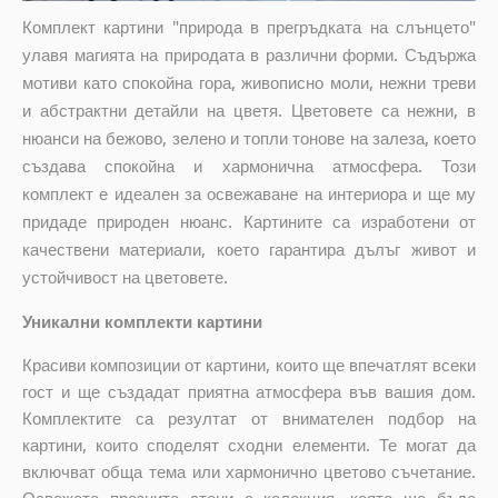
Комплект картини "природа в прегръдката на слънцето"
улавя магията на природата в различни форми. Съдържа
мотиви като спокойна гора, живописно моли, нежни треви
и абстрактни детайли на цветя. Цветовете са нежни, в
нюанси на бежово, зелено и топли тонове на залеза, което
създава спокойна и хармонична атмосфера. Този
комплект е идеален за освежаване на интериора и ще му
придаде природен нюанс. Картините са изработени от
качествени материали, което гарантира дълъг живот и
устойчивост на цветовете.
Уникални комплекти картини
Красиви композиции от картини, които ще впечатлят всеки
гост и ще създадат приятна атмосфера във вашия дом.
Комплектите са
резултат от внимателен подбор на
картини, които споделят сходни елементи. Те могат да
включват обща тема или хармонично цветово съчетание.
Освежете празните стени с колекция, която ще бъде