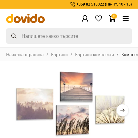
+359 82 518022
(Пн-Пт: 10 - 15)
0
Начална страница
Картини
Картини комплекти
Комплек