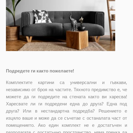
Подредете ги както пожелаете!
Комплектите картини са универсални и гъвкави,
независимо от броя на частите. Тяхното предимство е, че
можете да ги подредите на стената както ви харесва!
Харесвате ли ги подредени една до друга? Една под
друга? Или в нестандартна подредба? Решението е
изцяло ваше и може да се съчетае с останалата част от
помещението. Ако един комплект не е достатъчен и
разполагате с достатъчно пространство, няма пречка да