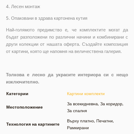
4. Лесен монтаж
5. Опаковани в здрава картонена кутия
Най-голямото предимство е, че комплектите могат да
бъдат разположени по различни начини и комбинирани с
други колекции от нашата оферта.
Създайте композиция
от картини, която ще напомня на величествена галерия.
Толкова е лесно да украсите интериора си с нещо
изключително.
Категории
Картини комплекти
За всекидневна
,
За коридор
,
Местоположение
За спалня
Върху платно
,
Печатни
,
Технология на картините
Рамкирани