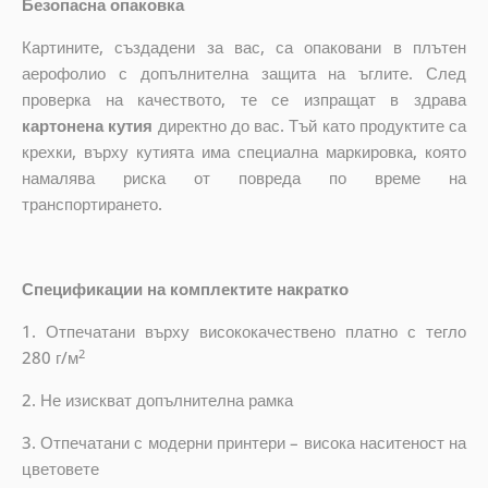
Безопасна опаковка
Картините, създадени за вас, са опаковани в плътен
аерофолио с допълнителна защита на ъглите. След
проверка на качеството, те се изпращат в здрава
картонена кутия
директно до вас. Тъй като продуктите са
крехки, върху кутията има специална маркировка, която
намалява риска от повреда по време на
транспортирането.
Спецификации на комплектите накратко
1. Отпечатани върху висококачествено платно с тегло
2
280 г/м
2. Не изискват допълнителна рамка
3. Отпечатани с модерни принтери – висока наситеност на
цветовете