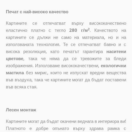
Печат с най-високо качество
Картините се отпечатват върху висококачествено
2
еластично платно с тегло
280 г/м
. Качеството на
картините се дължи не само на материала, но и на
използваната технология. Те се отпечатват бавно и с
висока резолюция, като печатът гарантира
наситени
цветове
, така че няма да се тревожите за бледи
изображения. Използваме висококачествени,
екологични
мастила
без мирис, които не изпускат вредни вещества
във въздуха, така че картините могат да бъдат поставени
във всяка стая.
Лесен монтаж
Картините могат да бъдат окачени веднага в интериора ви!
Платното е добре опънато върху здрава рамка с