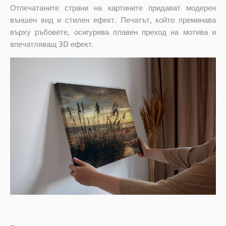
Отпечатаните страни на картините придават модерен
външен вид и стилен ефект. Печатът, който преминава
върху ръбовете, осигурява плавен преход на мотива и
впечатляващ 3D ефект.