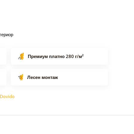
териор
Премиум платно 280 г/м²
Лесен монтаж
Dovido