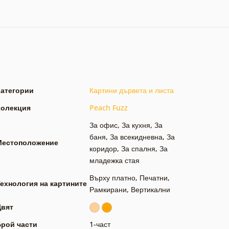
Категории
Картини дървета и листа
Колекция
Peach Fuzz
За офис
,
За кухня
,
За
баня
,
За всекидневна
,
За
Местоположение
коридор
,
За спалня
,
За
младежка стая
Върху платно
,
Печатни
,
ехнология на картините
Рамкирани
,
Вертикални
Цвят
Брой части
1-част