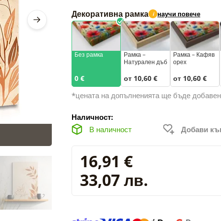
Декоративна рамка
научи повече
i
Без рамка
Рамка –
Рамка – Кафяв
Натурален дъб
орех
0 €
от 10,60 €
от 10,60 €
*цената на допълненията ще бъде добавен
Наличност:
В наличност
Добави к
16,91 €
33,07 лв.