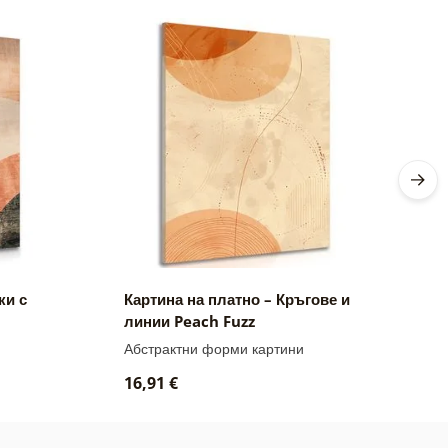
ки с
Картина на платно – Кръгове и
К
линии Peach Fuzz
М
F
Абстрактни форми картини
А
16,91 €
1