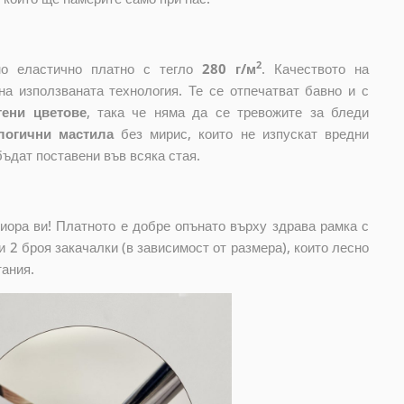
2
ено еластично платно с тегло
280 г/м
. Качеството на
на използваната технология. Те се отпечатват бавно и с
тени цветове
, така че няма да се тревожите за бледи
логични мастила
без мирис, които не изпускат вредни
бъдат поставени във всяка стая.
риора ви! Платното е добре опънато върху здрава рамка с
 2 броя закачалки (в зависимост от размера), които лесно
тания.