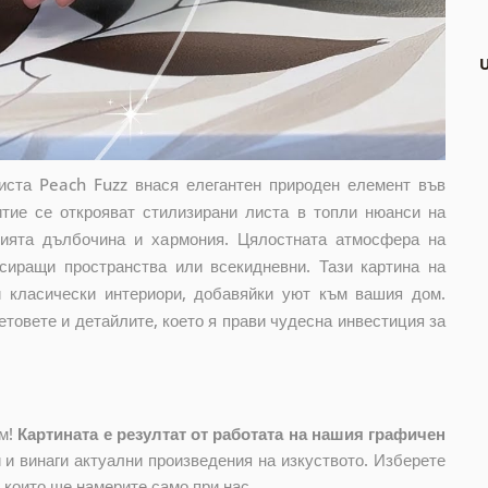
иста Peach Fuzz внася елегантен природен елемент във
тие се открояват стилизирани листа в топли нюанси на
цията дълбочина и хармония. Цялостната атмосфера на
ксиращи пространства или всекидневни. Тази картина на
и класически интериори, добавяйки уют към вашия дом.
етовете и детайлите, което я прави чудесна инвестиция за
ом!
Картината е резултат от работата на нашия графичен
и винаги актуални произведения на изкуството. Изберете
, които ще намерите само при нас.