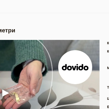
метри
Т