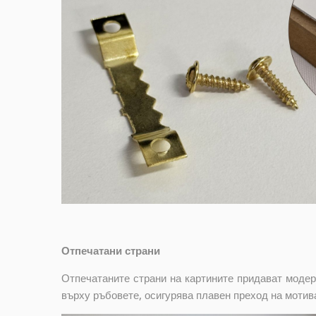
Отпечатани страни
Отпечатаните страни на картините придават модер
върху ръбовете, осигурява плавен преход на мотив