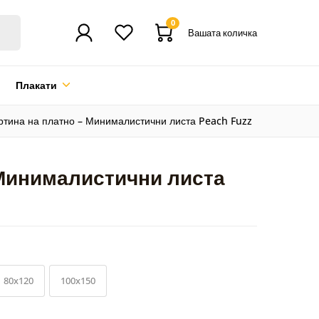
0
Вашата количка
Плакати
ртина на платно – Минималистични листа Peach Fuzz
 Минималистични листа
80x120
100x150