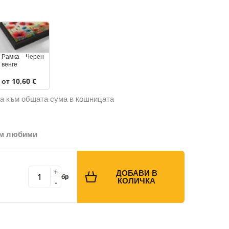
Рамка – Черен
венге
от 10,60 €
а към общата сума в кошницата
ъм любими
+
ДОБАВИ В
бр
КОЛИЧКА
-