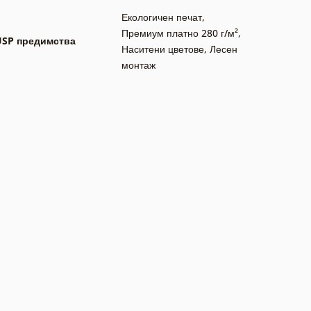
Екологичен печат
,
Премиум платно 280 г/м²
,
USP предимства
Наситени цветове
,
Лесен
монтаж