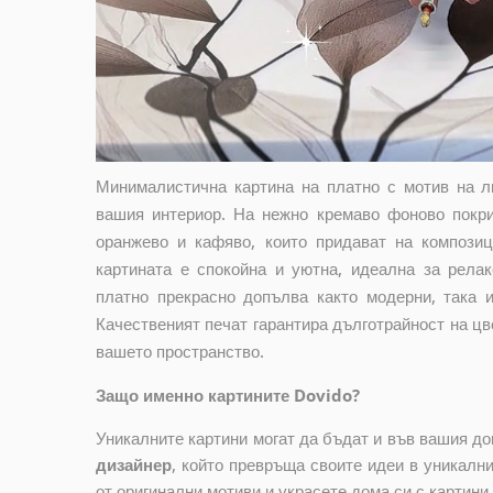
Минималистична картина на платно с мотив на л
вашия интериор. На нежно кремаво фоново покри
оранжево и кафяво, които придават на компози
картината е спокойна и уютна, идеална за рела
платно прекрасно допълва както модерни, така 
Качественият печат гарантира дълготрайност на цв
вашето пространство.
Защо именно картините Dovido?
Уникалните картини могат да бъдат и във вашия д
дизайнер
, който
превръща своите идеи в уникални 
от оригинални мотиви и украсете дома си с картини