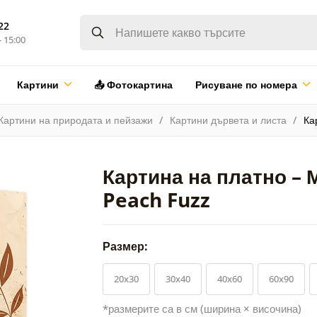
22
- 15:00
Картини
📤 Фотокартина
Рисуване по номера
Картини на природата и пейзажи
Картини дървета и листа
Ка
Картина на платно –
Peach Fuzz
Размер:
20x30
30x40
40x60
60x90
*размерите са в см (ширина × височина)