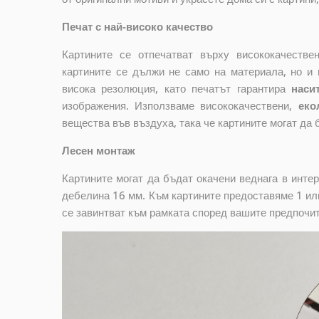
Печат с най-високо качество
Картините се отпечатват върху висококачеств
картините се дължи не само на материала, но и 
висока резолюция, като печатът гарантира
наси
изображения. Използваме висококачествени,
еко
вещества във въздуха, така че картините могат да 
Лесен монтаж
Картините могат да бъдат окачени веднага в инте
дебелина 16 мм. Към картините предоставяме 1 или
се завинтват към рамката според вашите предпочи