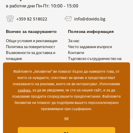
в работни дни Пн-Пт: 10:00 - 15:00
+359 82 518022
info@dovido.bg
Всичко за пазаруването
Полезна информация
Общи условия и рекламации
За нас
Политика за поверителност
Често задавани въпроси
Възможности за доставка и
Контакти
плащане
Търговско сътрудничество на
Връщане на продукт
едро
Файловете „бисквитки“ ви помагат бързо да намерите това, от
което се нуждаете, спестяват ви време и предотвратяват
показването на реклами, които не ви интересуват. Използваме
cookies
, за да ви уведомим, че сте на нашия сайт, и за да
показваме продукти според вашите предпочитания. Файловете
бисквитки ни помагат да подобрим вашето персонализирано
преживяване при сърфиране.
не
Copyright ©2019 © Dovido.bg.