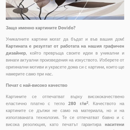
Защо именно картините Dovido?
Уникалните картини могат да бъдат и във вашия дом!
Картината е резултат от работата на нашия графичен
дизайнер
, който
превръща своите идеи в уникални и
винаги актуални произведения на изкуството. Изберете от
оригинални мотиви и украсете дома си с картини, които ще
намерите само при нас.
Печат с най-високо качество
Картините се отпечатват върху висококачествено
2
еластично платно с тегло
280 г/м
. Качеството на
картините се дължи не само на материала, но и на
използваната технология. Те се отпечатват бавно и с
висока резолюция, като печатът гарантира
наситени