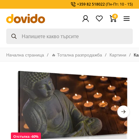
+359 82 518022
(Пн-Пт: 10 - 15)
0
Начална страница
🔥 Тотална разпродажба
Картини
Ка
Отстъпка -60%