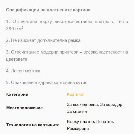
Спецификации на платнените картини
1. Отпечатани върху висококачествено платно с тегло
2
280 г/м
2. Не изискват допълнителна рамка
3. Отпечатани с модерни принтери – висока наситеност на
цветовете
4. Лесен монтаж
5. Опаковани в здрава картонена кутия
Категории
Картини
За всекидневна
,
За коридор
,
Местоположение
За спалня
Върху платно
,
Печатни
,
Технология на картините
Рамкирани