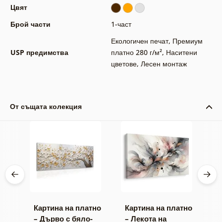
Цвят
Брой части
1-част
Екологичен печат
,
Премиум
USP предимства
платно 280 г/м²
,
Наситени
цветове
,
Лесен монтаж
От същата колекция
тно
Картина на платно
Картина на платно
К
– Дърво с бяло-
– Лекота на
–