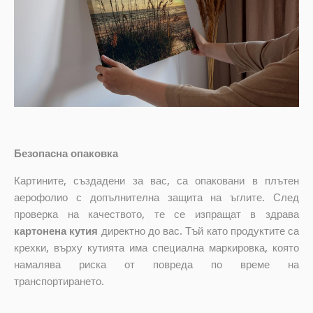
Безопасна опаковка
Картините, създадени за вас, са опаковани в плътен
аерофолио с допълнителна защита на ъглите. След
проверка на качеството, те се изпращат в здрава
картонена кутия
директно до вас. Тъй като продуктите са
крехки, върху кутията има специална маркировка, която
намалява риска от повреда по време на
транспортирането.