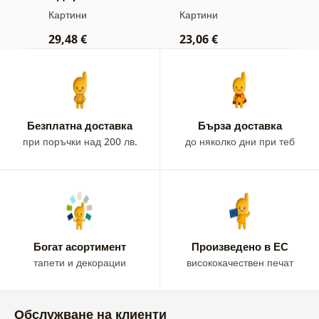
ти
златни цветя
цветни вълни
ц
Картини
Картини
К
д
29,48 €
23,06 €
9
Безплатна доставка
Бързa доставка
при поръчки над 200 лв.
до няколко дни при теб
Богат асортимент
Произведено в ЕС
тапети и декорации
висококачествен печат
Обслужване на клиенти