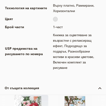
Върху платно
,
Рамкирани
,
Технология на картините
Хоризонтални
Цвят
Брой части
1-част
Книжка за оцветяване за
възрастни с релаксиращ
ефект
,
Подходящо за
USP предимства на
подарък
,
Разнообразни
рисуването по номера
мотиви в красиви цветове
,
Включен комплект за
рисуване
От същата колекция