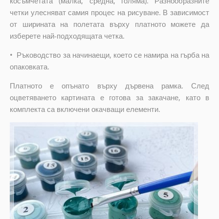
косъмчетата (малка, средна, голяма). Разнообразните
четки улесняват самия процес на рисуване. В зависимост
от ширината на полетата върху платното можете да
изберете най-подходящата четка.
•
Ръководство за начинаещи, което се намира на гърба на
опаковката.
Платното е опънато върху дървена рамка. След
оцветяването картината е готова за закачане, като в
комплекта са включени окачващи елементи.