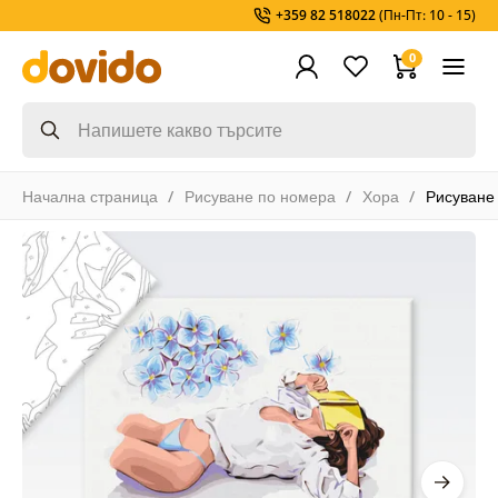
+359 82 518022
(Пн-Пт: 10 - 15)
0
Начална страница
Рисуване по номера
Хора
Рисуване