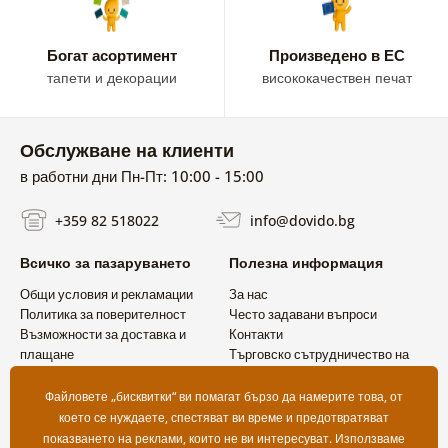
Богат асортимент
Произведено в ЕС
тапети и декорации
висококачествен печат
Обслужване на клиенти
в работни дни Пн-Пт: 10:00 - 15:00
+359 82 518022
info@dovido.bg
Всичко за пазаруването
Полезна информация
Общи условия и рекламации
За нас
Политика за поверителност
Често задавани въпроси
Възможности за доставка и
Контакти
плащане
Търговско сътрудничество на
Връщане на продукт
едро
Файловете „бисквитки“ ви помагат бързо да намерите това, от
което се нуждаете, спестяват ви време и предотвратяват
показването на реклами, които не ви интересуват. Използваме