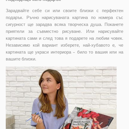
Зарадвайте себе си или своите близки с перфектен
подарък. Ръчно нарисуваната картина по номера със
сигурност ще зарадва всяка творческа душа. Поканете
приятели за съвместно рисуване. Или нарисувайте
картината сами и след това я подарете на любим човек.
Независимо кой вариант изберете, най-хубавото е, че
картината ще украси интериора – било то вашия или на
вашите близки.