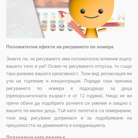
Положителни ефекти на рисуването по номера
Знаете ли, че рисуването има положително влияние върху
вашето тяло и ум? Освен че рисуването отпуска, то също
така развива вашата креативност. Този вид релаксация ви
учи на търпение и концентрация. Поради тази причина
рисуването по номера е подходящо за деца
(препоръчителната възраст е от 12 години). Нищо не ви
пречи обаче да подобрите ръчните си умения и заедно с
вашите по-малки деца. Тъй като полетата са номерирани,
този вид рисуване допринася и за подобряване на
прецизността на движенията и координацията.
Подходящо като подарък