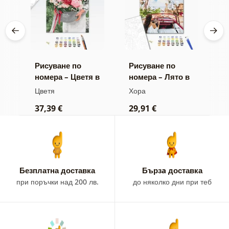
Рисуване по
Рисуване по
Р
номера – Цветя в
номера – Лято в
н
подаръчна
Куба
с
Цветя
Хора
Х
опаковка
37,39 €
29,91 €
3
Безплатна доставка
Бързa доставка
при поръчки над 200 лв.
до няколко дни при теб