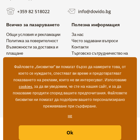
+359 82 518022
info@dovido.bg
Всичко за пазаруването
Полезна информация
Общи условия и рекламации
За нас
Политика за поверителност
Често задавани въпроси
Възможности за доставка и
Контакти
плащане
Търговско сътрудничество на
Връщане на продукт
едро
Файловете „бисквитки“ ви помагат бързо да намерите това, от
което се нуждаете, спестяват ви време и предотвратяват
показването на реклами, които не ви интересуват. Използваме
cookies
, за да ви уведомим, че сте на нашия сайт, и за да
показваме продукти според вашите предпочитания. Файловете
бисквитки ни помагат да подобрим вашето персонализирано
преживяване при сърфиране.
не
Copyright ©2019 © Dovido.bg.
Ok
Webdesign
Litvanyi.sk
| Онлайн магазинът е създаден от