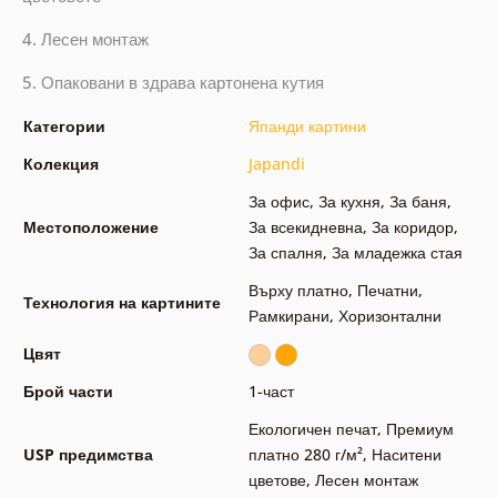
4. Лесен монтаж
5. Опаковани в здрава картонена кутия
Категории
Япанди картини
Колекция
Japandi
За офис
,
За кухня
,
За баня
,
Местоположение
За всекидневна
,
За коридор
,
За спалня
,
За младежка стая
Върху платно
,
Печатни
,
Технология на картините
Рамкирани
,
Хоризонтални
Цвят
Брой части
1-част
Екологичен печат
,
Премиум
USP предимства
платно 280 г/м²
,
Наситени
цветове
,
Лесен монтаж