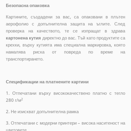
Безопасна опаковка
Картините, създадени за вас, са опаковани в плътен
аерофолио с допълнителна защита на ъглите. След
проверка на качеството, те се изпращат в здрава
картонена кутия
директно до вас. Тъй като продуктите са
крехки, върху кутията има специална маркировка, която
намалява риска от повреда по време на
транспортирането.
Спецификации на платнените картини
1. Отпечатани върху висококачествено платно с тегло
2
280 г/м
2. Не изискват допълнителна рамка
3. Отпечатани с модерни принтери – висока наситеност на
цветовете