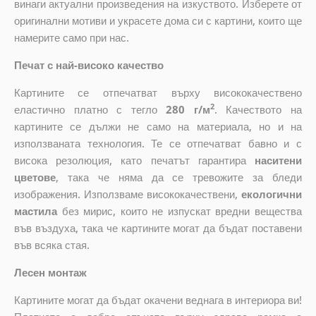
винаги актуални произведения на изкуството. Изберете от
оригинални мотиви и украсете дома си с картини, които ще
намерите само при нас.
Печат с най-високо качество
Картините се отпечатват върху висококачествено
2
еластично платно с тегло
280 г/м
. Качеството на
картините се дължи не само на материала, но и на
използваната технология. Те се отпечатват бавно и с
висока резолюция, като печатът гарантира
наситени
цветове
, така че няма да се тревожите за бледи
изображения. Използваме висококачествени,
екологични
мастила
без мирис, които не изпускат вредни вещества
във въздуха, така че картините могат да бъдат поставени
във всяка стая.
Лесен монтаж
Картините могат да бъдат окачени веднага в интериора ви!