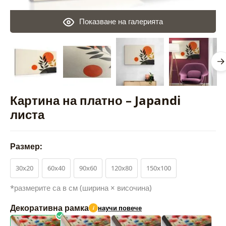
Показване на галерията
Картина на платно – Japandi
листа
Размер:
30x20
60x40
90x60
120x80
150x100
*размерите са в см (ширина × височина)
Декоративна рамка
научи повече
i