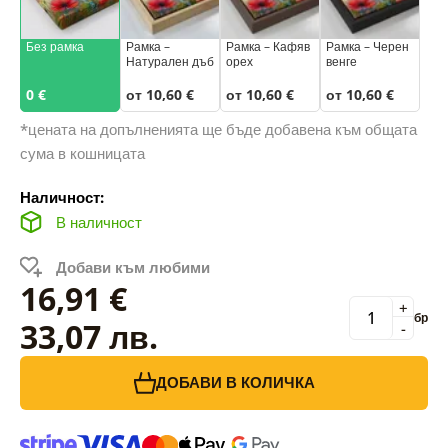
Без рамка
Рамка –
Рамка – Кафяв
Рамка – Черен
Натурален дъб
орех
венге
0 €
от 10,60 €
от 10,60 €
от 10,60 €
*цената на допълненията ще бъде добавена към общата
сума в кошницата
Наличност:
В наличност
Добави към любими
16,91 €
+
бр
33,07 лв.
-
ДОБАВИ В КОЛИЧКА