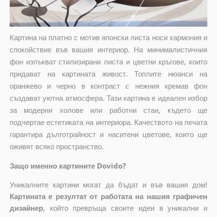
Картина на платно с мотив японски листа носи хармония и
спокойствие във вашия интериор. На минималистичния
фон изпъкват стилизирани листа и цветни кръгове, които
придават на картината живост. Топлите нюанси на
оранжево и черно в контраст с нежния кремав фон
създават уютна атмосфера. Тази картина е идеален избор
за модерни холове или работни стаи, където ще
подчертае естетиката на интериора. Качеството на печата
гарантира дълготрайност и наситени цветове, които ще
оживят всяко пространство.
Защо именно картините Dovido?
Уникалните картини могат да бъдат и във вашия дом!
Картината е резултат от работата на нашия графичен
дизайнер
, който
превръща своите идеи в уникални и