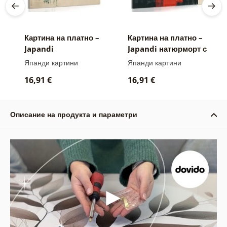
Картина на платно –
Картина на платно –
Japandi
Japandi натюрморт с
монументална луна
бутилка
Япанди картини
Япанди картини
16,91 €
16,91 €
Описание на продукта и параметри