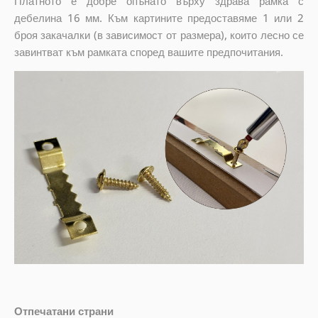
Платното е добре опънато върху здрава рамка с
дебелина 16 мм. Към картините предоставяме 1 или 2
броя закачалки (в зависимост от размера), които лесно се
завинтват към рамката според вашите предпочитания.
Отпечатани страни