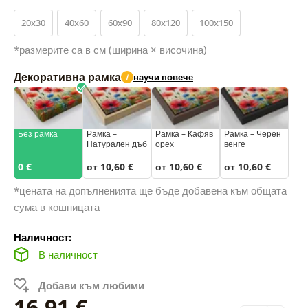
20x30
40x60
60x90
80x120
100x150
*размерите са в см (ширина × височина)
Декоративна рамка
научи повече
i
Без рамка
Рамка –
Рамка – Кафяв
Рамка – Черен
Натурален дъб
орех
венге
0 €
от 10,60 €
от 10,60 €
от 10,60 €
*цената на допълненията ще бъде добавена към общата
сума в кошницата
Наличност:
В наличност
Добави към любими
16,91 €