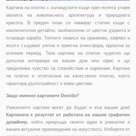
Картина на платно с холандските къщи през есента улавя
магията на живописната архитектура и природната
красота. В преден план се намират стилни къщи с
изключителни детайли, заобиколени от цветни дървета и
плаващи кораби. Топлите нюанси на оранжево, кафяво и
жълто създават уютна и приятна атмосфера, идеална за
есенния период. Тази картина на платно чудесно ще
допълни интериора на вашия дом или офис и ще
предизвика чувство за спокойствие и хармония. Картина
на платно е отпечатана на качествено платно, което
гарантира дълготрайност и живи цветове.
Защо именно картините Dovido?
Уникалните картини могат да бъдат и във вашия дом!
Картината е резултат от работата на нашия графичен
дизайнер
, който
превръща своите идеи в уникални и
винаги актуални произведения на изкуството. Изберете от