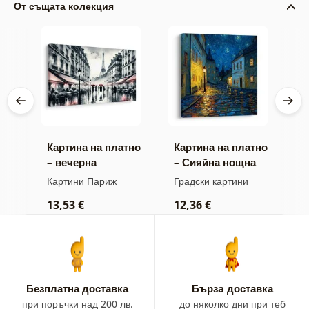
От същата колекция
тно
Картина на платно
Картина на платно
К
– вечерна
– Сияйна нощна
–
разходка из
лампа
п
Картини Париж
Градски картини
Г
Париж
13,53 €
12,36 €
1
Безплатна доставка
Бързa доставка
при поръчки над 200 лв.
до няколко дни при теб