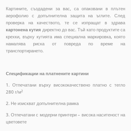
Картините, създадени за вас, са опаковани в плътен
аерофолио с допълнителна защита на ъглите. След
проверка на качеството, те се изпращат в здрава
картонена кутия
директно до вас. Тъй като продуктите са
крехки, върху кутията има специална маркировка, която
намалява риска от повреда по време на
транспортирането.
Спецификации на платнените картини
1. Отпечатани върху висококачествено платно с тегло
2
280 г/м
2. Не изискват допълнителна рамка
3. Отпечатани с модерни принтери – висока наситеност на
цветовете