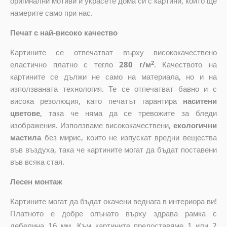
оригинални мотиви и украсете дома си с картини, които ще
намерите само при нас.
Печат с най-високо качество
Картините се отпечатват върху висококачествено
2
еластично платно с тегло
280 г/м
. Качеството на
картините се дължи не само на материала, но и на
използваната технология. Те се отпечатват бавно и с
висока резолюция, като печатът гарантира
наситени
цветове
, така че няма да се тревожите за бледи
изображения. Използваме висококачествени,
екологични
мастила
без мирис, които не изпускат вредни вещества
във въздуха, така че картините могат да бъдат поставени
във всяка стая.
Лесен монтаж
Картините могат да бъдат окачени веднага в интериора ви!
Платното е добре опънато върху здрава рамка с
дебелина 16 мм. Към картините предоставяме 1 или 2