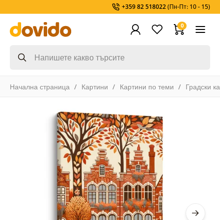
+359 82 518022
(Пн-Пт: 10 - 15)
0
Начална страница
Картини
Картини по теми
Градски к