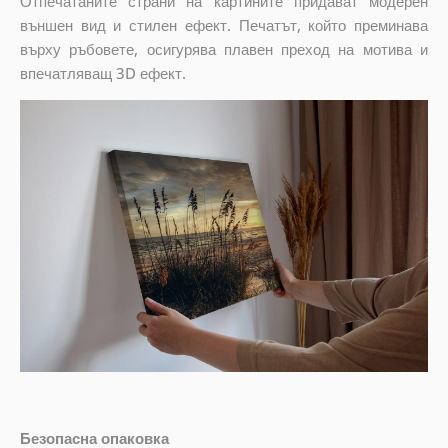
Отпечатаните страни на картините придават модерен
външен вид и стилен ефект. Печатът, който преминава
върху ръбовете, осигурява плавен преход на мотива и
впечатляващ 3D ефект.
Безопасна опаковка