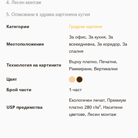
4. Лесен монтаж
5. Опаковани в здрава картонена кутия
Категории
Градски картини
За офис
,
За кухня
,
За
Местоположение
всекидневна
,
За коридор
,
За
спалня
Върху платно
,
Печатни
,
Технология на картините
Рамкирани
,
Вертикални
Цвят
Брой части
1-част
Екологичен печат
,
Премиум
USP предимства
платно 280 г/м²
,
Наситени
цветове
,
Лесен монтаж