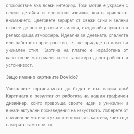
спокойствие във всеки интериор. Този мотив е украсен с
нежни детайли и елегантни извивки, които привлекат
вниманието. Цветовете варират от свежи сини и зелени
нюанси до нежни розови и лилави, създавайки приятна и
релаксираща атмосфера. Идеална за дневната, спалнята
или работното пространство, тя ще придаде на дома ви
уникален стил. Картина на платно е изработена от
качествени материали, което гарантира дълготрайност и
устойчивост.
Защо именно картините Dovido?
Уникалните картини могат да бъдат и във вашия дом!
Картината е резултат от работата на нашия графичен
дизайнер
, който
превръща своите идеи в уникални и
винаги актуални произведения на изкуството. Изберете от
оригинални мотиви и украсете дома си с картини, които ще
намерите само при нас.