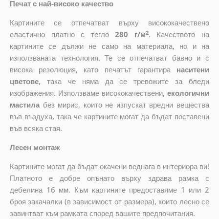
Печат с най-високо качество
Картините се отпечатват върху висококачествено
2
еластично платно с тегло
280 г/м
. Качеството на
картините се дължи не само на материала, но и на
използваната технология. Те се отпечатват бавно и с
висока резолюция, като печатът гарантира
наситени
цветове
, така че няма да се тревожите за бледи
изображения. Използваме висококачествени,
екологични
мастила
без мирис, които не изпускат вредни вещества
във въздуха, така че картините могат да бъдат поставени
във всяка стая.
Лесен монтаж
Картините могат да бъдат окачени веднага в интериора ви!
Платното е добре опънато върху здрава рамка с
дебелина 16 мм. Към картините предоставяме 1 или 2
броя закачалки (в зависимост от размера), които лесно се
завинтват към рамката според вашите предпочитания.