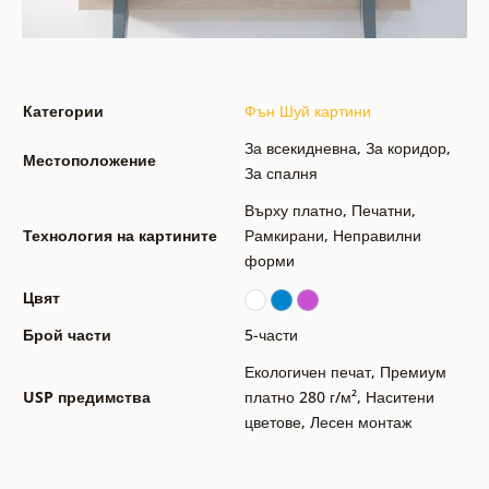
Категории
Фън Шуй картини
За всекидневна
,
За коридор
,
Местоположение
За спалня
Върху платно
,
Печатни
,
Технология на картините
Рамкирани
,
Неправилни
форми
Цвят
Брой части
5-части
Екологичен печат
,
Премиум
USP предимства
платно 280 г/м²
,
Наситени
цветове
,
Лесен монтаж