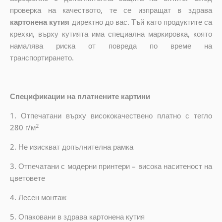
проверка на качеството, те се изпращат в здрава
картонена кутия
директно до вас. Тъй като продуктите са
крехки, върху кутията има специална маркировка, която
намалява риска от повреда по време на
транспортирането.
Спецификации на платнените картини
1. Отпечатани върху висококачествено платно с тегло
2
280 г/м
2. Не изискват допълнителна рамка
3. Отпечатани с модерни принтери – висока наситеност на
цветовете
4. Лесен монтаж
5. Опаковани в здрава картонена кутия