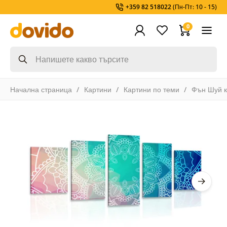
+359 82 518022
(Пн-Пт: 10 - 15)
0
Начална страница
Картини
Картини по теми
Фън Шуй к