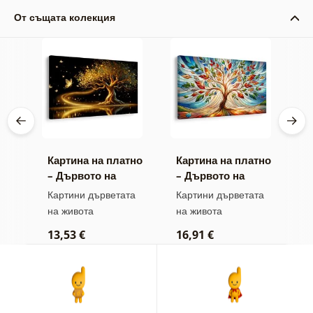
От същата колекция
тно
Картина на платно
Картина на платно
К
о
– Дървото на
– Дървото на
–
живота златна
живота във
ж
та
Картини дърветата
Картини дърветата
К
магия
витраж
на живота
на живота
н
13,53 €
16,91 €
1