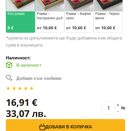
Без рамка
Рамка –
Рамка – Кафяв
Рамка – Черен
Натурален дъб
орех
венге
0 €
от 10,60 €
от 10,60 €
от 10,60 €
*цената на допълненията ще бъде добавена към общата
сума в кошницата
Наличност:
В наличност
Добави към любими
16,91 €
+
бр
33,07 лв.
-
ДОБАВИ В КОЛИЧКА