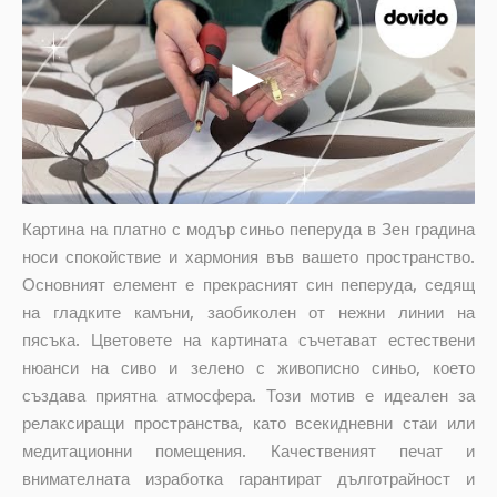
Картина на платно с модър синьо пеперуда в Зен градина
носи спокойствие и хармония във вашето пространство.
Основният елемент е прекрасният син пеперуда, седящ
на гладките камъни, заобиколен от нежни линии на
пясъка. Цветовете на картината съчетават естествени
нюанси на сиво и зелено с живописно синьо, което
създава приятна атмосфера. Този мотив е идеален за
релаксиращи пространства, като всекидневни стаи или
медитационни помещения. Качественият печат и
внимателната изработка гарантират дълготрайност и