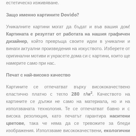
естетическо изживяване.
Защо именно картините Dovido?
Уникалните картини могат да бъдат и във вашия дом!
Картината е резултат от работата на нашия графичен
дизайнер
, който
превръща своите идеи в уникални и
винаги актуални произведения на изкуството. Изберете от
оригинални мотиви и украсете дома си с картини, които ще
намерите само при нас.
Печат с най-високо качество
Картините се отпечатват върху висококачествено
2
еластично платно с тегло
280 г/м
. Качеството на
картините се дължи не само на материала, но и на
използваната технология. Те се отпечатват бавно и с
висока резолюция, като печатът гарантира
наситени
цветове
, така че няма да се тревожите за бледи
изображения. Използваме висококачествени,
екологични