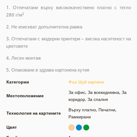
1. Отпечатани върху висококачествено платно с тегло
2
280 г/м
2. Не изискват допълнителна рамка
3. Отпечатани с модерни принтери – висока наситеност на
цветовете
4. Лесен монтаж
5. Опаковани в здрава картонена кутия
Категории
Фън Шуй картини
За офис
,
За всекидневна
,
За
Местоположение
коридор
,
За спалня
Върху платно
,
Печатни
,
Технология на картините
Рамкирани
Цвят