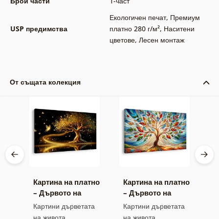
Брой части
1-част
Екологичен печат
,
Премиум
USP предимства
платно 280 г/м²
,
Наситени
цветове
,
Лесен монтаж
От същата колекция
тно
Картина на платно
Картина на платно
К
о
– Дървото на
– Дървото на
–
живота златна
живота във
ж
та
Картини дърветата
Картини дърветата
К
магия
витраж
на живота
на живота
н