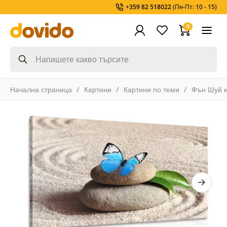
+359 82 518022
(Пн-Пт: 10 - 15)
0
Начална страница
Картини
Картини по теми
Фън Шуй к