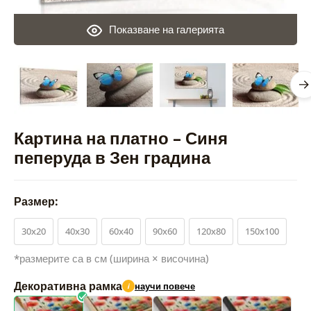
Показване на галерията
Картина на платно – Синя
пеперуда в Зен градина
Размер:
30x20
40x30
60x40
90x60
120x80
150x100
*размерите са в см (ширина × височина)
Декоративна рамка
научи повече
i