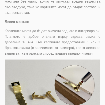
мастила
без мирис, които не изпускат вредни вещества
във въздуха, така че картините могат да бъдат поставени
във всяка стая.
Лесен монтаж
Картините могат да бъдат окачени веднага в интериора ви!
Платното е добре опънато върху здрава рамка с
дебелина 16 мм. Към картините предоставяме 1 или 2
броя закачалки (в зависимост от размера), които лесно се
завинтват към рамката според вашите предпочитания.