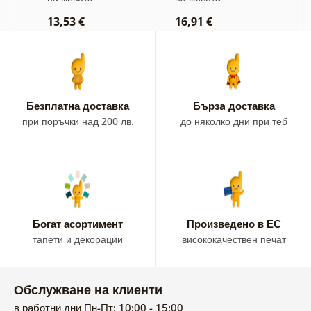
13,53 €
16,91 €
1
Безплатна доставка
Бързa доставка
при поръчки над 200 лв.
до няколко дни при теб
Богат асортимент
Произведено в ЕС
тапети и декорации
висококачествен печат
Обслужване на клиенти
в работни дни Пн-Пт: 10:00 - 15:00