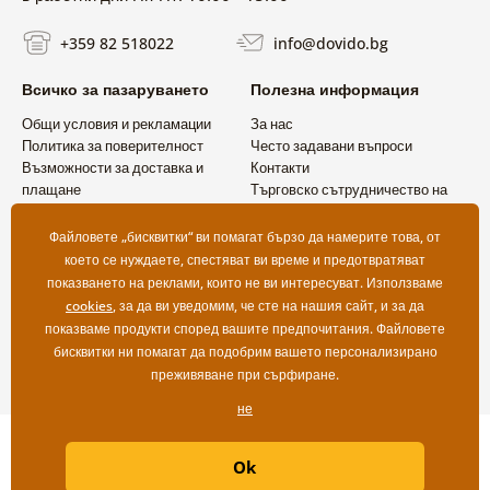
+359 82 518022
info@dovido.bg
Всичко за пазаруването
Полезна информация
Общи условия и рекламации
За нас
Политика за поверителност
Често задавани въпроси
Възможности за доставка и
Контакти
плащане
Търговско сътрудничество на
Връщане на продукт
едро
Файловете „бисквитки“ ви помагат бързо да намерите това, от
което се нуждаете, спестяват ви време и предотвратяват
показването на реклами, които не ви интересуват. Използваме
cookies
, за да ви уведомим, че сте на нашия сайт, и за да
показваме продукти според вашите предпочитания. Файловете
бисквитки ни помагат да подобрим вашето персонализирано
преживяване при сърфиране.
не
Copyright ©2019 © Dovido.bg.
Ok
Webdesign
Litvanyi.sk
| Онлайн магазинът е създаден от