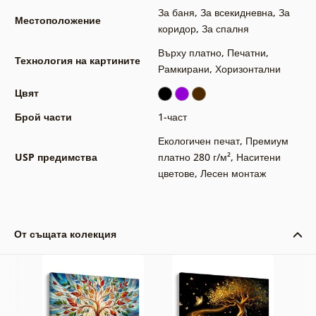
За баня
,
За всекидневна
,
За
Местоположение
коридор
,
За спалня
Върху платно
,
Печатни
,
Технология на картините
Рамкирани
,
Хоризонтални
Цвят
Брой части
1-част
Екологичен печат
,
Премиум
USP предимства
платно 280 г/м²
,
Наситени
цветове
,
Лесен монтаж
От същата колекция