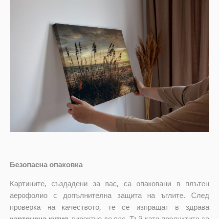
Безопасна опаковка
Картините, създадени за вас, са опаковани в плътен
аерофолио с допълнителна защита на ъглите. След
проверка на качеството, те се изпращат в здрава
картонена кутия
директно до вас. Тъй като продуктите са