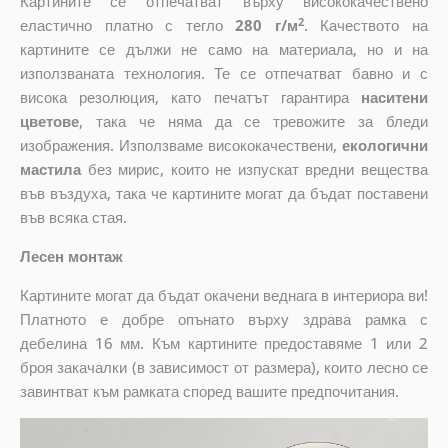
Картините се отпечатват върху висококачествено
2
еластично платно с тегло
280 г/м
. Качеството на
картините се дължи не само на материала, но и на
използваната технология. Те се отпечатват бавно и с
висока резолюция, като печатът гарантира
наситени
цветове
, така че няма да се тревожите за бледи
изображения. Използваме висококачествени,
екологични
мастила
без мирис, които не изпускат вредни вещества
във въздуха, така че картините могат да бъдат поставени
във всяка стая.
Лесен монтаж
Картините могат да бъдат окачени веднага в интериора ви!
Платното е добре опънато върху здрава рамка с
дебелина 16 мм. Към картините предоставяме 1 или 2
броя закачалки (в зависимост от размера), които лесно се
завинтват към рамката според вашите предпочитания.