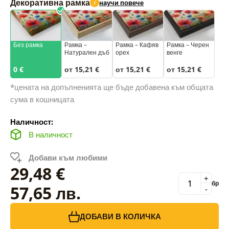
Декоративна рамка
научи повече
i
Без рамка
Рамка –
Рамка – Кафяв
Рамка – Черен
Натурален дъб
орех
венге
0 €
от 15,21 €
от 15,21 €
от 15,21 €
*цената на допълненията ще бъде добавена към общата
сума в кошницата
Наличност:
В наличност
Добави към любими
29,48 €
+
бр
57,65 лв.
-
ДОБАВИ В КОЛИЧКА