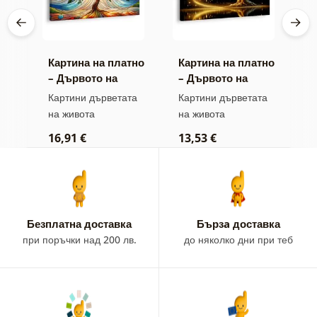
тно
Картина на платно
Картина на платно
К
– Дървото на
– Дървото на
–
 и
живота във
живота златна
ж
та
Картини дърветата
Картини дърветата
К
витраж
магия
на живота
на живота
н
16,91 €
13,53 €
1
Безплатна доставка
Бързa доставка
при поръчки над 200 лв.
до няколко дни при теб