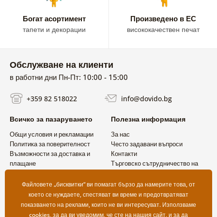
Богат асортимент
Произведено в ЕС
тапети и декорации
висококачествен печат
Обслужване на клиенти
в работни дни Пн-Пт: 10:00 - 15:00
+359 82 518022
info@dovido.bg
Всичко за пазаруването
Полезна информация
Общи условия и рекламации
За нас
Политика за поверителност
Често задавани въпроси
Възможности за доставка и
Контакти
плащане
Търговско сътрудничество на
Връщане на продукт
едро
Файловете „бисквитки“ ви помагат бързо да намерите това, от
което се нуждаете, спестяват ви време и предотвратяват
показването на реклами, които не ви интересуват. Използваме
cookies
, за да ви уведомим, че сте на нашия сайт, и за да