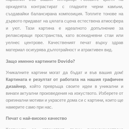
орхидеята контрастират с гладките черни камъни,
създавайки балансирана композиция. Топлите тонове на
дървото придават на цялата сцена естествена атмосфера
и уют. Тази картина е идеалното допълнение за
релаксиращи пространства, като всекидневни стаи или
уелнес центрове. Качественият печат върху здрав
материал осигурява дълготрайност и атрактивен вид.
Защо именно картините Dovido?
Уникалните картини могат да бъдат и във вашия дом!
Картината е резултат от работата на нашия графичен
дизайнер
, който
превръща своите идеи в уникални и
винаги актуални произведения на изкуството. Изберете от
оригинални мотиви и украсете дома си с картини, които ще
намерите само при нас.
Печат с най-високо качество