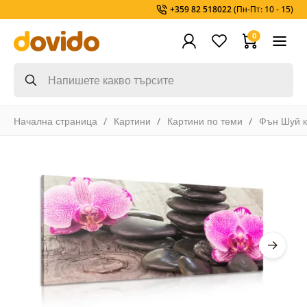
+359 82 518022
(Пн-Пт: 10 - 15)
0
Начална страница
Картини
Картини по теми
Фън Шуй к