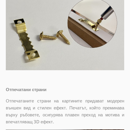
Отпечатани страни
Отпечатаните страни на картините придават модерен
външен вид и стилен ефект. Печатът, който преминава
върху ръбовете, осигурява плавен преход на мотива и
впечатляващ 3D ефект.