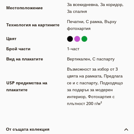
За всекидневна
,
За коридор
,
Местоположение
За спалня
Печатни
,
С рамка
,
Върху
Технология на картините
фотохартия
Цвят
Брой части
1-част
Вид на плакатите
Вертикален
,
С паспарту
Възможност за избор от 3
цвята на рамката
,
Предлага
USP предимства на
се и с паспарту
,
Подходящо
плакатите
за подарък за модерен
интериор
,
Фотохартия с
плътност 200 г/м²
От същата колекция