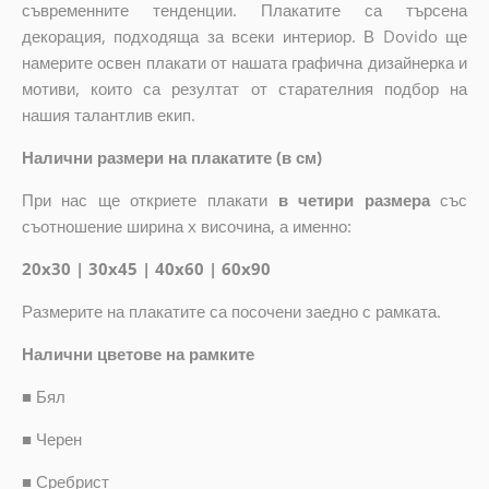
съвременните тенденции. Плакатите са търсена
декорация, подходяща за всеки интериор. В Dovido ще
намерите освен плакати от нашата графична дизайнерка и
мотиви, които са резултат от старателния подбор на
нашия талантлив екип.
Налични размери на плакатите (в см)
При нас ще откриете плакати
в четири размера
със
съотношение ширина x височина, а именно:
20x30 | 30x45 | 40x60 | 60x90
Размерите на плакатите са посочени заедно с рамката.
Налични цветове на рамките
■
Бял
■
Черен
■
Сребрист