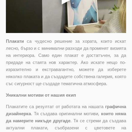
Плакати
са чудесно решение за хората, които искат
лесно, бързо и с минимални разходи да променят визията
на интериора. Само един плакат е достатъчен, за да
придаде на стаята нов характер. Ако искате нещо по-
изразително и екстравагантно, можете да изберете
няколко плаката и да създадете собствена галерия, която
със сигурност ще създаде тематична атмосфера.
Уникални мотиви от нашия екип
Плакатите са резултат от работата на нашата
графична
дизайнерка
. Тя създава оригинални мотиви,
които няма
да намерите никъде другаде
. Тя се стреми да създава
актуални плакати, съобразени с цветовете на