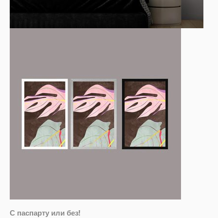
С паспарту или без!