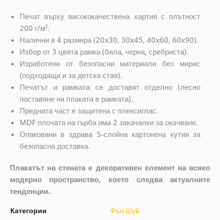
Печат върху висококачествена хартия с плътност
200 г/м².
Налични в 4 размера (20x30, 30x45, 40x60, 60x90).
Избор от 3 цвята рамка (бяла, черна, сребриста).
Изработени от безопасни материали без мирис
(подходящи и за детска стая).
Печатът и рамката се доставят отделно (лесно
поставяне на плаката в рамката).
Предната част е защитена с плексиглас.
MDF плочата на гърба има 2 закачалки за окачване.
Опаковани в здрава 5-слойна картонена кутия за
безопасна доставка.
Плакатът на стената е декоративен елемент на всяко
модерно пространство, което следва актуалните
тенденции.
Категории
Фън Шуй