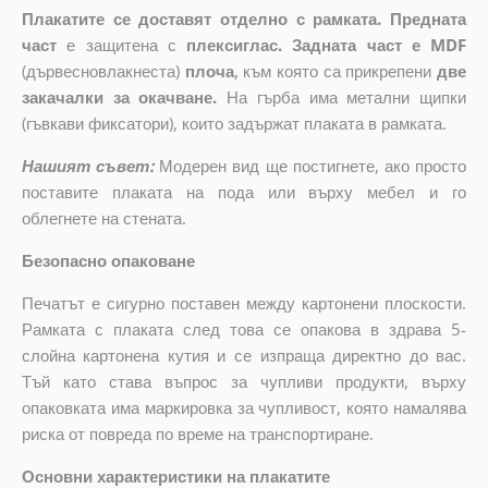
Плакатите се доставят отделно с рамката. Предната
част
е защитена с
плексиглас. Задната част е MDF
(дървесновлакнеста)
плоча
,
към която са прикрепени
две
закачалки за окачване.
На гърба има метални щипки
(гъвкави фиксатори), които задържат плаката в рамката.
Нашият съвет:
Модерен вид ще постигнете, ако просто
поставите плаката на пода или върху мебел и го
облегнете на стената.
Безопасно опаковане
Печатът е сигурно поставен между картонени плоскости.
Рамката с плаката след това се опакова в здрава 5-
слойна картонена кутия и се изпраща директно до вас.
Тъй като става въпрос за чупливи продукти, върху
опаковката има маркировка за чупливост, която намалява
риска от повреда по време на транспортиране.
Основни характеристики на плакатите