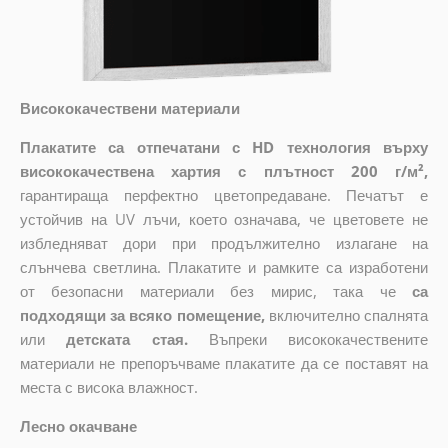
Висококачествени материали
Плакатите са отпечатани с HD технология върху
висококачествена хартия с плътност 200 г/м²,
гарантираща перфектно цветопредаване. Печатът е
устойчив на UV лъчи, което означава, че цветовете не
избледняват дори при продължително излагане на
слънчева светлина. Плакатите и рамките са изработени
от безопасни материали без мирис, така че
са
подходящи за всяко помещение,
включително спалнята
или
детската стая.
Въпреки висококачествените
материали не препоръчваме плакатите да се поставят на
места с висока влажност.
Лесно окачване