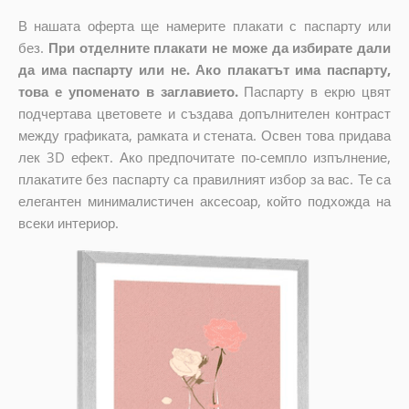
В нашата оферта ще намерите плакати с паспарту или
без.
При отделните плакати не може да избирате дали
да има паспарту или не. Ако плакатът има паспарту,
това е упоменато в заглавието.
Паспарту в екрю цвят
подчертава цветовете и създава допълнителен контраст
между графиката, рамката и стената. Освен това придава
лек 3D ефект. Ако предпочитате по-семпло изпълнение,
плакатите без паспарту са правилният избор за вас. Те са
елегантен минималистичен аксесоар, който подхожда на
всеки интериор.