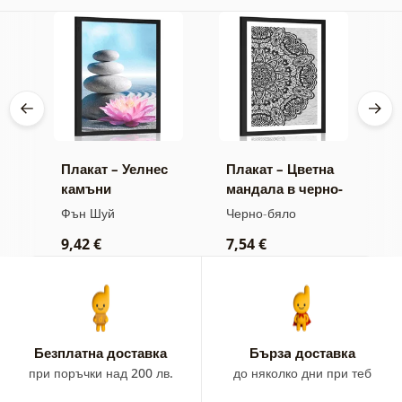
Плакат – Уелнес
Плакат – Цветна
П
ш
камъни
мандала в черно-
Д
бял вариант
д
Фън Шуй
Черно-бяло
Ф
м
9,42 €
7,54 €
9
ц
Безплатна доставка
Бързa доставка
при поръчки над 200 лв.
до няколко дни при теб