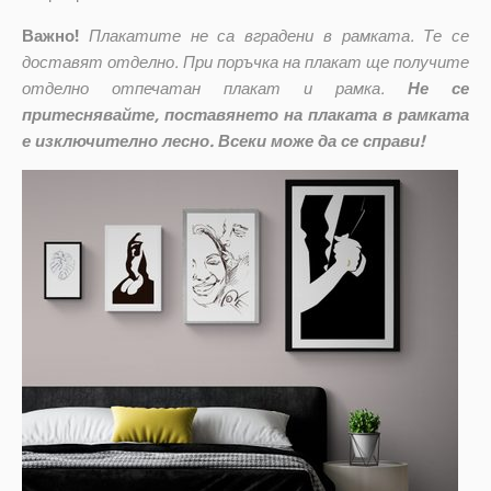
Важно!
Плакатите не са вградени в рамката. Те се
доставят отделно. При поръчка на плакат ще получите
отделно отпечатан плакат и рамка.
Не се
притеснявайте, поставянето на плаката в рамката
е изключително лесно. Всеки може да се справи!