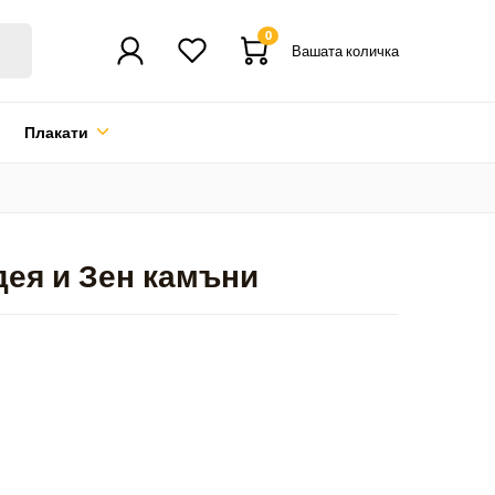
0
Вашата количка
Плакати
дея и Зен камъни