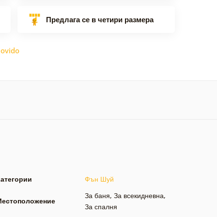
Предлага се в четири размера
ovido
Категории
Фън Шуй
За баня
,
За всекидневна
,
Местоположение
За спалня