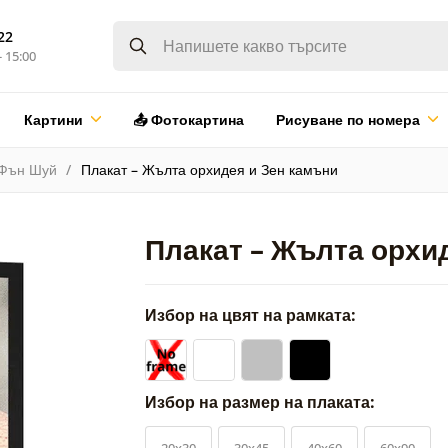
22
- 15:00
Картини
📤 Фотокартина
Рисуване по номера
Фън Шуй
Плакат – Жълта орхидея и Зен камъни
Плакат – Жълта орхи
Избор на цвят на рамката:
Избор на размер на плаката:
20x30
30x45
40x60
60x90