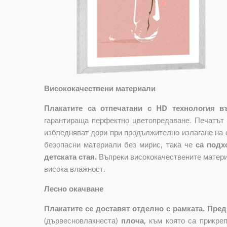
Висококачествени материали
Плакатите са отпечатани с HD технология въ
гарантираща перфектно цветопредаване. Печатът 
избледняват дори при продължително излагане на 
безопасни материали без мирис, така че
са подх
детската стая.
Въпреки висококачествените матери
висока влажност.
Лесно окачване
Плакатите се доставят отделно с рамката. Пред
(дървесновлакнеста)
плоча
,
към която са прикре