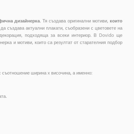
фична дизайнерка
. Тя създава оригинални мотиви,
които
и да създава актуални плакати, съобразени с цветовете на
декорация, подходяща за всеки интериор. В Dovido ще
нерка и мотиви, които са резултат от старателния подбор
с съотношение ширина x височина, а именно:
ата.