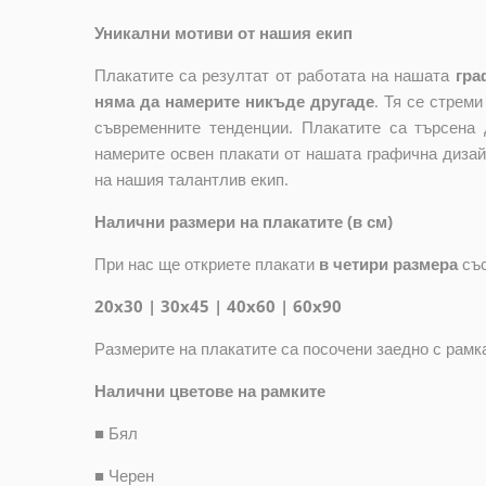
Уникални мотиви от нашия екип
Плакатите са резултат от работата на нашата
гра
няма да намерите никъде другаде
. Тя се стрем
съвременните тенденции. Плакатите са търсена 
намерите освен плакати от нашата графична дизай
на нашия талантлив екип.
Налични размери на плакатите (в см)
При нас ще откриете плакати
в четири размера
съ
20x30 | 30x45 | 40x60 | 60x90
Размерите на плакатите са посочени заедно с рамк
Налични цветове на рамките
■
Бял
■
Черен