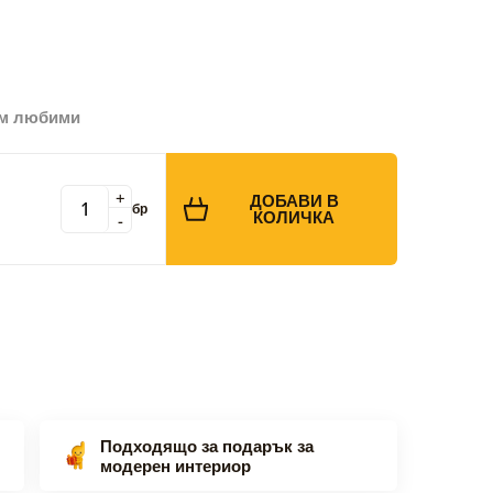
ъм любими
+
ДОБАВИ В
бр
КОЛИЧКА
-
Подходящо за подарък за
модерен интериор