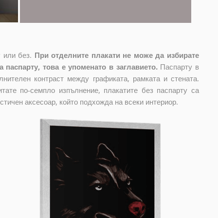
 или без.
При отделните плакати не може да избирате
 паспарту, това е упоменато в заглавието.
Паспарту в
лнителен контраст между графиката, рамката и стената.
тате по-семпло изпълнение, плакатите без паспарту са
стичен аксесоар, който подхожда на всеки интериор.