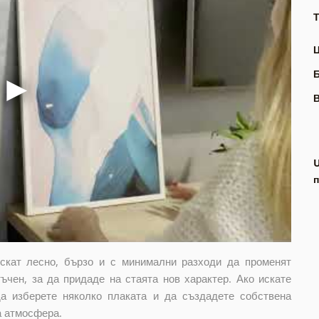
Т
В
п
искат лесно, бързо и с минимални разходи да променят
ъчен, за да придаде на стаята нов характер. Ако искате
да изберете няколко плаката и да създадете собствена
а атмосфера.