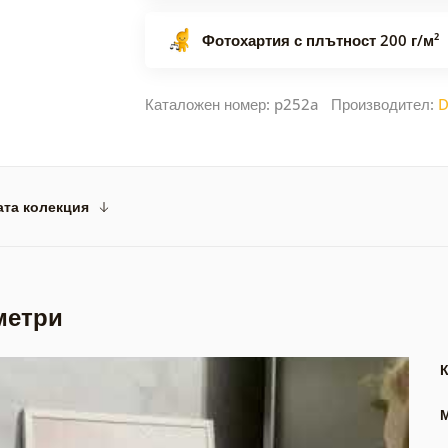
Фотохартия с плътност 200 г/м²
Каталожен номер: p252a Производител:
D
ата колекция
метри