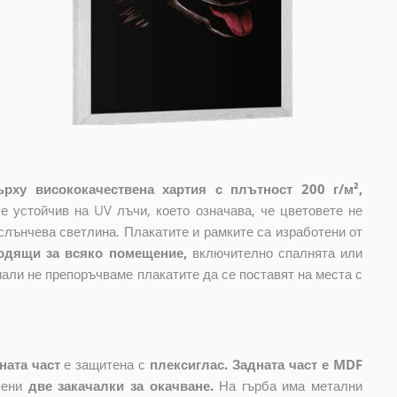
рху висококачествена хартия с плътност 200 г/м²,
е устойчив на UV лъчи, което означава, че цветовете не
слънчева светлина. Плакатите и рамките са изработени от
одящи за всяко помещение,
включително спалнята или
али не препоръчваме плакатите да се поставят на места с
ната част
е защитена с
плексиглас. Задната част е MDF
пени
две закачалки за окачване.
На гърба има метални