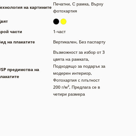
Печатни
,
С рамка
,
Върху
ехнология на картините
фотохартия
Цвят
Брой части
1-част
ид на плакатите
Вертикален
,
Без паспарту
Възможност за избор от 3
цвята на рамката
,
Подходящо за подарък за
USP предимства на
модерен интериор
,
лакатите
Фотохартия с плътност
200 г/м²
,
Предлага се в
четири размера