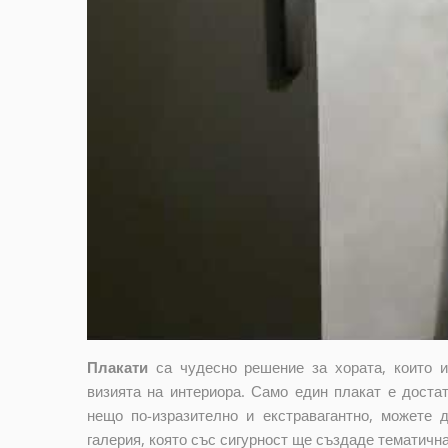
Плакати
са чудесно решение за хората, които 
визията на интериора. Само един плакат е достат
нещо по-изразително и екстравагантно, можете 
галерия, която със сигурност ще създаде тематичн