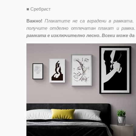
■
Сребрист
Важно!
Плакатите не са вградени в рамката.
получите отделно отпечатан плакат и рамка.
рамката е изключително лесно. Всеки може да 