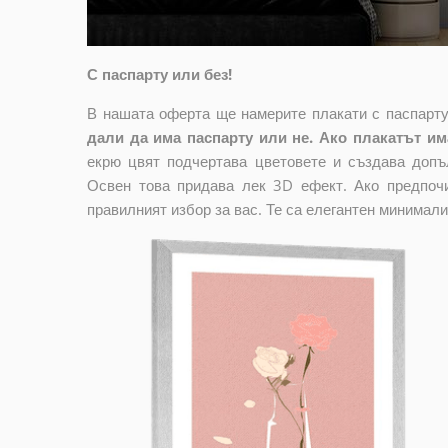
С паспарту или без!
В нашата оферта ще намерите плакати с паспарту
дали да има паспарту или не. Ако плакатът има
екрю цвят подчертава цветовете и създава допъ
Освен това придава лек 3D ефект. Ако предпочи
правилният избор за вас. Те са елегантен минимали