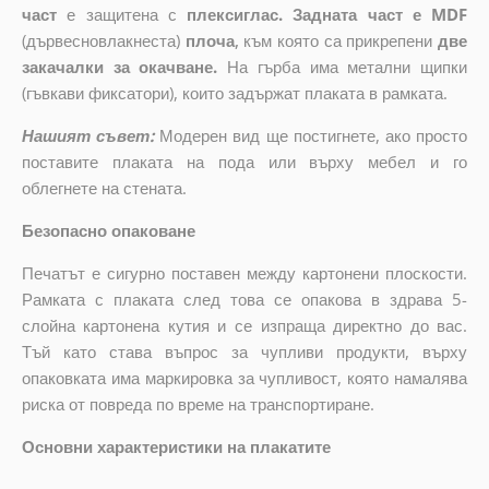
част
е защитена с
плексиглас. Задната част е MDF
(дървесновлакнеста)
плоча
,
към която са прикрепени
две
закачалки за окачване.
На гърба има метални щипки
(гъвкави фиксатори), които задържат плаката в рамката.
Нашият съвет:
Модерен вид ще постигнете, ако просто
поставите плаката на пода или върху мебел и го
облегнете на стената.
Безопасно опаковане
Печатът е сигурно поставен между картонени плоскости.
Рамката с плаката след това се опакова в здрава 5-
слойна картонена кутия и се изпраща директно до вас.
Тъй като става въпрос за чупливи продукти, върху
опаковката има маркировка за чупливост, която намалява
риска от повреда по време на транспортиране.
Основни характеристики на плакатите