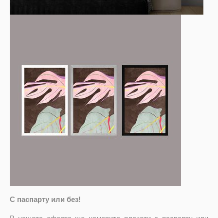
С паспарту или без!