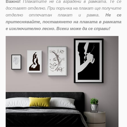
Важно!
Плакатите не са вградени в рамката. Те се
доставят отделно. При поръчка на плакат ще получите
отделно отпечатан плакат и рамка.
Не се
притеснявайте, поставянето на плаката в рамката
е изключително лесно. Всеки може да се справи!