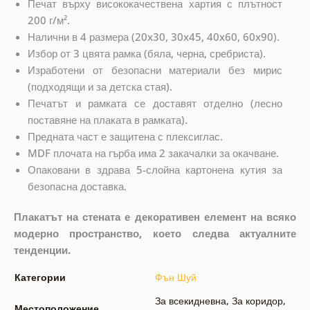
Печат върху висококачествена хартия с плътност
200 г/м².
Налични в 4 размера (20x30, 30x45, 40x60, 60x90).
Избор от 3 цвята рамка (бяла, черна, сребриста).
Изработени от безопасни материали без мирис
(подходящи и за детска стая).
Печатът и рамката се доставят отделно (лесно
поставяне на плаката в рамката).
Предната част е защитена с плексиглас.
MDF плочата на гърба има 2 закачалки за окачване.
Опаковани в здрава 5-слойна картонена кутия за
безопасна доставка.
Плакатът на стената е декоративен елемент на всяко
модерно пространство, което следва актуалните
тенденции.
Категории
Фън Шуй
За всекидневна
,
За коридор
,
Местоположение