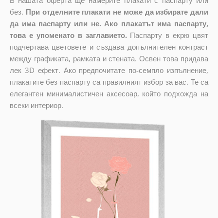
В нашата оферта ще намерите плакати с паспарту или
без.
При отделните плакати не може да избирате дали
да има паспарту или не. Ако плакатът има паспарту,
това е упоменато в заглавието.
Паспарту в екрю цвят
подчертава цветовете и създава допълнителен контраст
между графиката, рамката и стената. Освен това придава
лек 3D ефект. Ако предпочитате по-семпло изпълнение,
плакатите без паспарту са правилният избор за вас. Те са
елегантен минималистичен аксесоар, който подхожда на
всеки интериор.