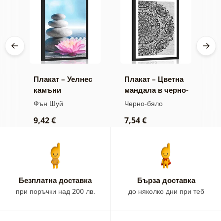
ол
Плакат – Уелнес
Плакат – Цветна
П
камъни
мандала в черно-
Д
 и
бял вариант
д
Фън Шуй
Черно-бяло
Ф
м
9,42 €
7,54 €
9
ц
Безплатна доставка
Бързa доставка
при поръчки над 200 лв.
до няколко дни при теб