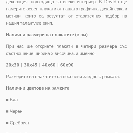
декорация, подходяща за всеки интериор. В Dovido ще
намерите освен плакати от нашата графична дизайнерка и
мотиви, които са резултат от старателния подбор на
нашия талантлив екип.
Налични размери на плакатите (в см)
При нас ще откриете плакати
в четири размера
със
съотношение ширина x височина, а именно:
20x30 | 30x45 | 40x60 | 60x90
Размерите на плакатите са посочени заедно с рамката.
Налични цветове на рамките
■
Бял
■
Черен
■
Сребрист