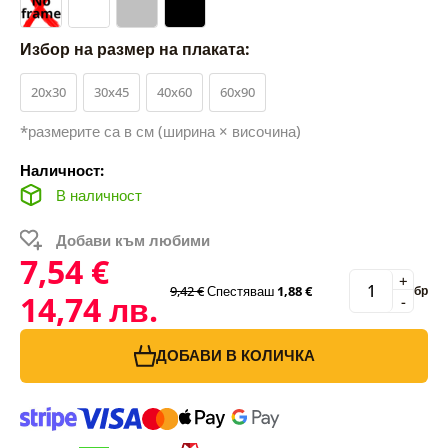
Избор на размер на плаката:
20x30
30x45
40x60
60x90
*размерите са в см (ширина × височина)
Наличност:
В наличност
Добави към любими
7,54 €
+
9,42 €
Спестяваш
1,88 €
бр
14,74 лв.
-
ДОБАВИ В КОЛИЧКА