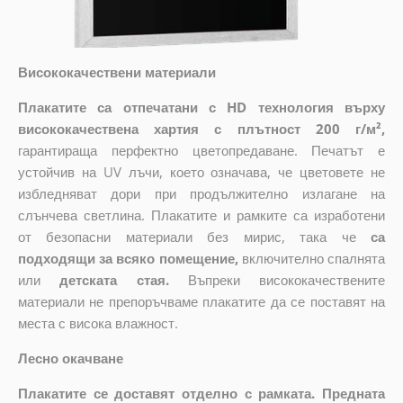
Висококачествени материали
Плакатите са отпечатани с HD технология върху
висококачествена хартия с плътност 200 г/м²,
гарантираща перфектно цветопредаване. Печатът е
устойчив на UV лъчи, което означава, че цветовете не
избледняват дори при продължително излагане на
слънчева светлина. Плакатите и рамките са изработени
от безопасни материали без мирис, така че
са
подходящи за всяко помещение,
включително спалнята
или
детската стая.
Въпреки висококачествените
материали не препоръчваме плакатите да се поставят на
места с висока влажност.
Лесно окачване
Плакатите се доставят отделно с рамката. Предната