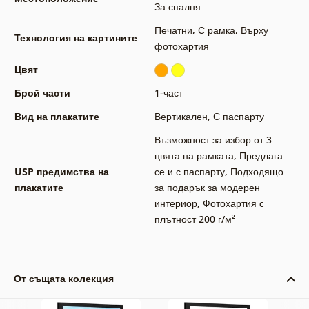
За спалня
Печатни
,
С рамка
,
Върху
Технология на картините
фотохартия
Цвят
Брой части
1-част
Вид на плакатите
Вертикален
,
С паспарту
Възможност за избор от 3
цвята на рамката
,
Предлага
USP предимства на
се и с паспарту
,
Подходящо
плакатите
за подарък за модерен
интериор
,
Фотохартия с
плътност 200 г/м²
От същата колекция