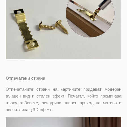
Отпечатани страни
Отпечатаните страни на картините придават модерен
външен вид и стилен ефект. Печатът, който преминава
върху ръбовете, осигурява плавен преход на мотива и
впечатляващ 3D ефект.