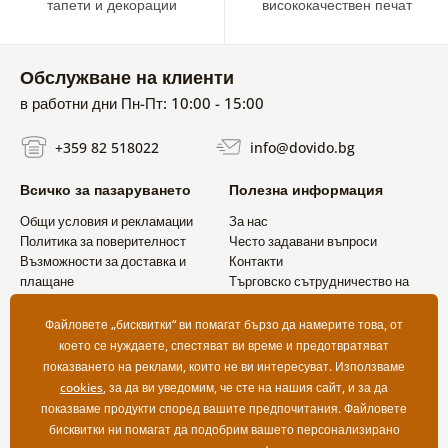
тапети и декорации
висококачествен печат
Обслужване на клиенти
в работни дни Пн-Пт: 10:00 - 15:00
+359 82 518022
info@dovido.bg
Всичко за пазаруването
Полезна информация
Общи условия и рекламации
За нас
Политика за поверителност
Често задавани въпроси
Възможности за доставка и
Контакти
плащане
Търговско сътрудничество на
Връщане на продукт
едро
Файловете „бисквитки“ ви помагат бързо да намерите това, от
което се нуждаете, спестяват ви време и предотвратяват
показването на реклами, които не ви интересуват. Използваме
cookies
, за да ви уведомим, че сте на нашия сайт, и за да
показваме продукти според вашите предпочитания. Файловете
бисквитки ни помагат да подобрим вашето персонализирано