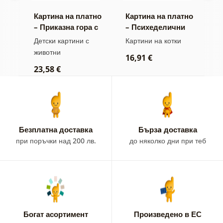
тно
Картина на платно
Картина на платно
К
у
– Приказна гора с
– Психеделични
–
лисица и бухали
котки
к
Детски картини с
Картини на котки
Д
животни
ж
16,91 €
23,58 €
1
Безплатна доставка
Бързa доставка
при поръчки над 200 лв.
до няколко дни при теб
Богат асортимент
Произведено в ЕС