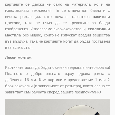
картините се дължи не само на материала, но и на
използваната технология. Те се отпечатват бавно и с
висока резолюция, като печатът гарантира
наситени
цветове
, така че няма да се тревожите за бледи
изображения. Използваме висококачествени,
екологични
мастила
без мирис, които не изпускат вредни вещества
във въздуха, така че картините могат да бъдат поставени
във всяка стая.
Лесен монтаж
Картините могат да бъдат окачени веднага в интериора ви!
Платното е добре опънато върху здрава рамка с
дебелина 16 мм. Към картините предоставяме 1 или 2
броя закачалки (в зависимост от размера), които лесно се
завинтват към рамката според вашите предпочитания.