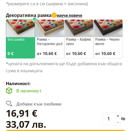
*размерите са в см (ширина × височина)
Декоративна рамка
научи повече
i
Без рамка
Рамка –
Рамка – Кафяв
Рамка – Черен
Натурален дъб
орех
венге
0 €
от 10,60 €
от 10,60 €
от 10,60 €
*цената на допълненията ще бъде добавена към общата
сума в кошницата
Наличност:
В наличност
Добави към любими
16,91 €
+
бр
33,07 лв.
-