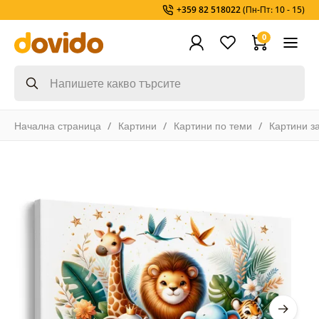
+359 82 518022
(Пн-Пт: 10 - 15)
0
Начална страница
Картини
Картини по теми
Картини з