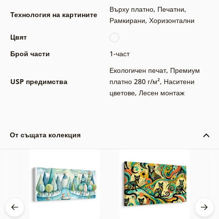
Върху платно
,
Печатни
,
Технология на картините
Рамкирани
,
Хоризонтални
Цвят
Брой части
1-част
Екологичен печат
,
Премиум
USP предимства
платно 280 г/м²
,
Наситени
цветове
,
Лесен монтаж
От същата колекция