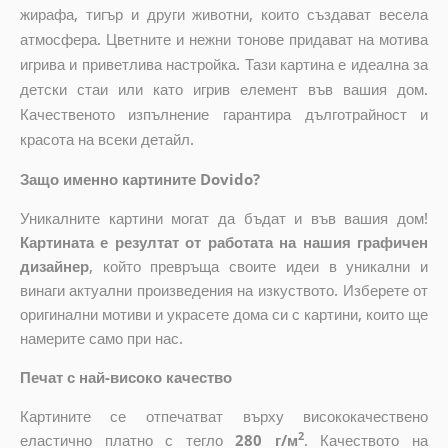
жирафа, тигър и други животни, които създават весела
атмосфера. Цветните и нежни тонове придават на мотива
игрива и приветлива настройка. Тази картина е идеална за
детски стаи или като игрив елемент във вашия дом.
Качественото изпълнение гарантира дълготрайност и
красота на всеки детайл.
Защо именно картините Dovido?
Уникалните картини могат да бъдат и във вашия дом!
Картината е резултат от работата на нашия графичен
дизайнер
, който
превръща своите идеи в уникални и
винаги актуални произведения на изкуството. Изберете от
оригинални мотиви и украсете дома си с картини, които ще
намерите само при нас.
Печат с най-високо качество
Картините се отпечатват върху висококачествено
2
еластично платно с тегло
280 г/м
. Качеството на