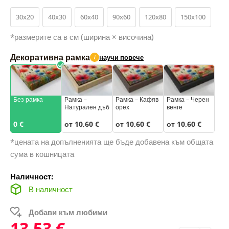
30x20
40x30
60x40
90x60
120x80
150x100
*размерите са в см (ширина × височина)
Декоративна рамка
научи повече
i
Без рамка
Рамка –
Рамка – Кафяв
Рамка – Черен
Натурален дъб
орех
венге
0 €
от 10,60 €
от 10,60 €
от 10,60 €
*цената на допълненията ще бъде добавена към общата
сума в кошницата
Наличност:
В наличност
Добави към любими
13,53 €