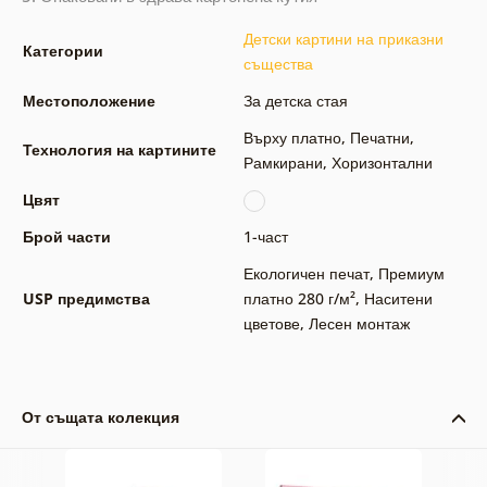
Детски картини на приказни
Категории
същества
Местоположение
За детска стая
Върху платно
,
Печатни
,
Технология на картините
Рамкирани
,
Хоризонтални
Цвят
Брой части
1-част
Екологичен печат
,
Премиум
USP предимства
платно 280 г/м²
,
Наситени
цветове
,
Лесен монтаж
От същата колекция