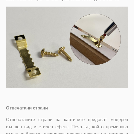
Отпечатани страни
Отпечатаните страни на картините придават модерен
външен вид и стилен ефект. Печатът, който преминава
върху ръбовете, осигурява плавен преход на мотива и