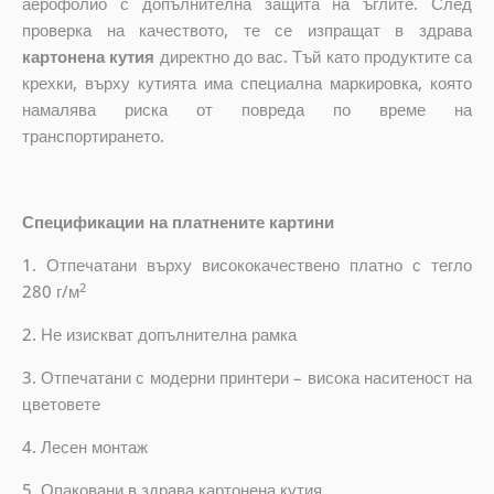
аерофолио с допълнителна защита на ъглите. След
проверка на качеството, те се изпращат в здрава
картонена кутия
директно до вас. Тъй като продуктите са
крехки, върху кутията има специална маркировка, която
намалява риска от повреда по време на
транспортирането.
Спецификации на платнените картини
1. Отпечатани върху висококачествено платно с тегло
2
280 г/м
2. Не изискват допълнителна рамка
3. Отпечатани с модерни принтери – висока наситеност на
цветовете
4. Лесен монтаж
5. Опаковани в здрава картонена кутия