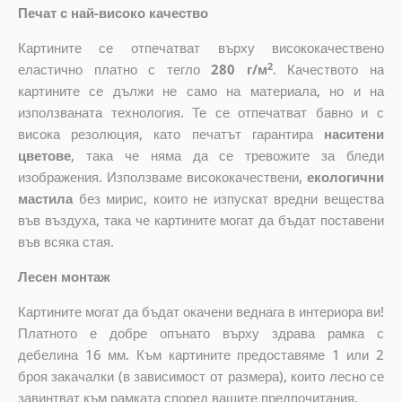
Печат с най-високо качество
Картините се отпечатват върху висококачествено
2
еластично платно с тегло
280 г/м
. Качеството на
картините се дължи не само на материала, но и на
използваната технология. Те се отпечатват бавно и с
висока резолюция, като печатът гарантира
наситени
цветове
, така че няма да се тревожите за бледи
изображения. Използваме висококачествени,
екологични
мастила
без мирис, които не изпускат вредни вещества
във въздуха, така че картините могат да бъдат поставени
във всяка стая.
Лесен монтаж
Картините могат да бъдат окачени веднага в интериора ви!
Платното е добре опънато върху здрава рамка с
дебелина 16 мм. Към картините предоставяме 1 или 2
броя закачалки (в зависимост от размера), които лесно се
завинтват към рамката според вашите предпочитания.