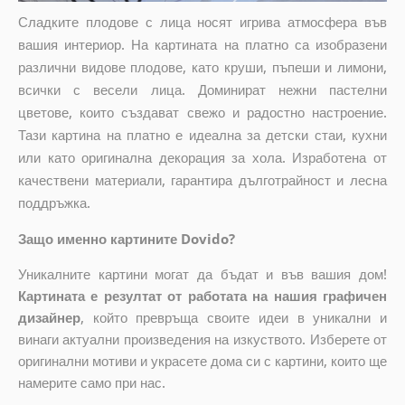
Сладките плодове с лица носят игрива атмосфера във
вашия интериор. На картината на платно са изобразени
различни видове плодове, като круши, пъпеши и лимони,
всички с весели лица. Доминират нежни пастелни
цветове, които създават свежо и радостно настроение.
Тази картина на платно е идеална за детски стаи, кухни
или като оригинална декорация за хола. Изработена от
качествени материали, гарантира дълготрайност и лесна
поддръжка.
Защо именно картините Dovido?
Уникалните картини могат да бъдат и във вашия дом!
Картината е резултат от работата на нашия графичен
дизайнер
, който
превръща своите идеи в уникални и
винаги актуални произведения на изкуството. Изберете от
оригинални мотиви и украсете дома си с картини, които ще
намерите само при нас.