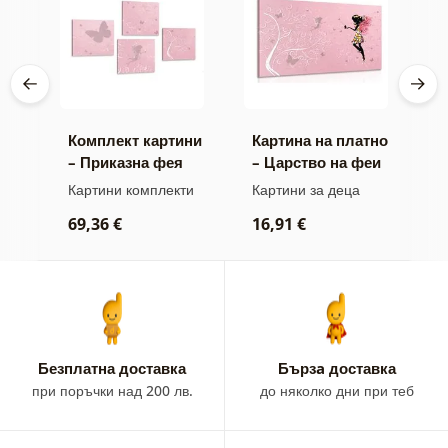
тно
Комплект картини
Картина на платно
К
– Приказна фея
– Царство на феи
–
к
Картини комплекти
Картини за деца
Д
лф
д
п
69,36 €
16,91 €
2
Безплатна доставка
Бързa доставка
при поръчки над 200 лв.
до няколко дни при теб