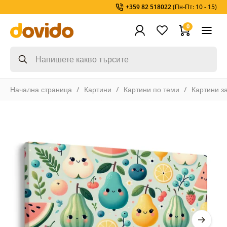
+359 82 518022
(Пн-Пт: 10 - 15)
0
Начална страница
Картини
Картини по теми
Картини з