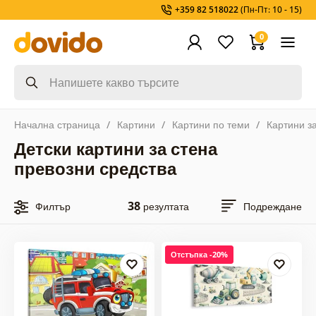
+359 82 518022
(Пн-Пт: 10 - 15)
0
Начална страница
Картини
Картини по теми
Картини з
Детски картини за стена
превозни средства
38
Филтър
резултата
Подреждане
Отстъпка -20%