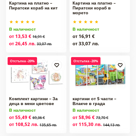
Картина на платно –
Картина на платно –
Пиратски кораб на кит
Пиратски кораб в
морето
В наличност
В наличност
от 13,53 €
от 16,91 €
16,91 €
от 26,45 лв.
от 33,07 лв.
33,07 лв.
Отстъпка -20%
Отстъпка -20%
Комплект картини – За
картини от 5 части –
деца в меки цветове
Влакче в града
В наличност
В наличност
от 55,49 €
от 58,96 €
69,36 €
73,70 €
от 108,52 лв.
от 115,30 лв.
135,65 лв.
144,13 лв.