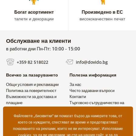
Богат асортимент
Произведено в ЕС
тапети и декорации
висококачествен печат
Обслужване на клиенти
в работни дни Пн-Пт: 10:00 - 15:00
+359 82 518022
info@dovido.bg
Всичко за пазаруването
Полезна информация
Общи условия и рекламации
За нас
Политика за поверителност
Често задавани въпроси
Възможности за доставка и
Контакти
плащане
Търговско сътрудничество на
Връщане на продукт
едро
Файловете „бисквитки“ ви помагат бързо да намерите това, от
което се нуждаете, спестяват ви време и предотвратяват
показването на реклами, които не ви интересуват. Използваме
cookies
, за да ви уведомим, че сте на нашия сайт, и за да