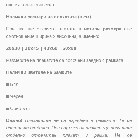
нашия талантлив екип.
Налични размери на плакатите (в см)
При нас ще откриете плакати
в четири размера
със
съотношение ширина x височина, а именно:
20x30 | 30x45 | 40x60 | 60x90
Размерите на плакатите са посочени заедно с рамката.
Налични цветове на рамките
■
Бял
■
Черен
■
Сребрист
Важно!
Плакатите не са вградени в рамката. Те се
доставят отделно. При поръчка на плакат ще получите
отделно отпечатан плакат и рамка.
Не се