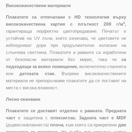
Висококачествени материали
Плакатите са отпечатани с HD технология върху
висококачествена хартия с плътност 200 г/м²,
гарантираща перфектно цветопредаване. Печатът е
устойчив на UV лъчи, което означава, че цветовете не
избледняват дори при продължително излагане на
слънчева светлина. Плакатите и рамките са изработени
от безопасни материали без мирис, така че
са
подходящи за всяко помещение,
включително спалнята
или
детската стая.
Въпреки висококачествените
материали не препоръчваме плакатите да се поставят на
места с висока влажност.
Лесно окачване
Плакатите се доставят отделно с рамката. Предната
част
е защитена с
плексиглас. Задната част е MDF
(дървесновлакнеста)
плоча
,
към която са прикрепени
две
закачалки за окачване.
На гърба има метални щипки