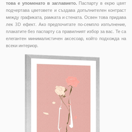
това е упоменато в заглавието.
Паспарту в екрю цвят
подчертава цветовете и създава допълнителен контраст
между графиката, рамката и стената. Освен това придава
лек 3D ефект. Ако предпочитате по-семпло изпълнение,
плакатите без паспарту са правилният избор за вас. Те са
елегантен минималистичен аксесоар, който подхожда на
всеки интериор.