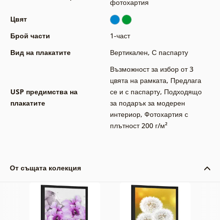
фотохартия
Цвят
Брой части
1-част
Вид на плакатите
Вертикален
,
С паспарту
Възможност за избор от 3
цвята на рамката
,
Предлага
USP предимства на
се и с паспарту
,
Подходящо
плакатите
за подарък за модерен
интериор
,
Фотохартия с
плътност 200 г/м²
От същата колекция