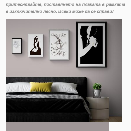
притеснявайте, поставянето на плаката в рамката
е изключително лесно. Всеки може да се справи!