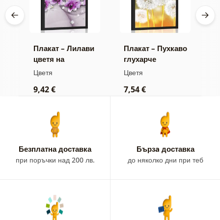
рту
Плакат – Лилави
Плакат – Пухкаво
П
цветя на
глухарче
м
абстрактен фон
Цветя
Цветя
Ц
9,42 €
7,54 €
9
Безплатна доставка
Бързa доставка
при поръчки над 200 лв.
до няколко дни при теб