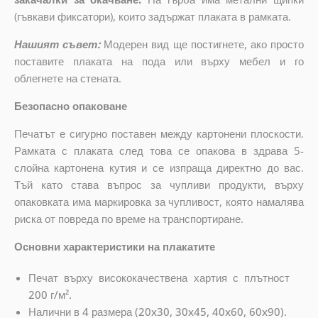
(гъвкави фиксатори), които задържат плаката в рамката.
Нашият съвет:
Модерен вид ще постигнете, ако просто
поставите плаката на пода или върху мебел и го
облегнете на стената.
Безопасно опаковане
Печатът е сигурно поставен между картонени плоскости.
Рамката с плаката след това се опакова в здрава 5-
слойна картонена кутия и се изпраща директно до вас.
Тъй като става въпрос за чупливи продукти, върху
опаковката има маркировка за чупливост, която намалява
риска от повреда по време на транспортиране.
Основни характеристики на плакатите
Печат върху висококачествена хартия с плътност
200 г/м².
Налични в 4 размера (20x30, 30x45, 40x60, 60x90).