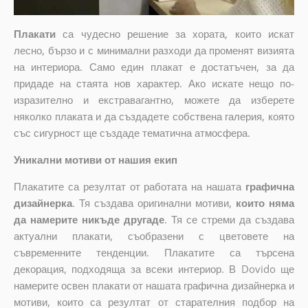
Плакати
са чудесно решение за хората, които искат
лесно, бързо и с минимални разходи да променят визията
на интериора. Само един плакат е достатъчен, за да
придаде на стаята нов характер. Ако искате нещо по-
изразително и екстравагантно, можете да изберете
няколко плаката и да създадете собствена галерия, която
със сигурност ще създаде тематична атмосфера.
Уникални мотиви от нашия екип
Плакатите са резултат от работата на нашата
графична
дизайнерка
. Тя създава оригинални мотиви,
които няма
да намерите никъде другаде
. Тя се стреми да създава
актуални плакати, съобразени с цветовете на
съвременните тенденции. Плакатите са търсена
декорация, подходяща за всеки интериор. В Dovido ще
намерите освен плакати от нашата графична дизайнерка и
мотиви, които са резултат от старателния подбор на