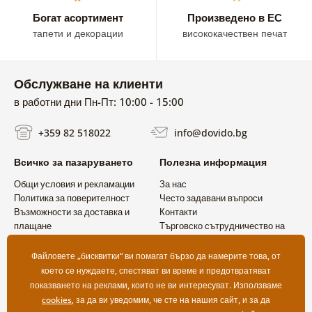
Богат асортимент
Произведено в ЕС
тапети и декорации
висококачествен печат
Обслужване на клиенти
в работни дни Пн-Пт: 10:00 - 15:00
+359 82 518022
info@dovido.bg
Всичко за пазаруването
Полезна информация
Общи условия и рекламации
За нас
Политика за поверителност
Често задавани въпроси
Възможности за доставка и
Контакти
плащане
Търговско сътрудничество на
Връщане на продукт
едро
Файловете „бисквитки“ ви помагат бързо да намерите това, от
което се нуждаете, спестяват ви време и предотвратяват
показването на реклами, които не ви интересуват. Използваме
cookies
, за да ви уведомим, че сте на нашия сайт, и за да