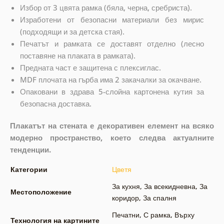
Избор от 3 цвята рамка (бяла, черна, сребриста).
Изработени от безопасни материали без мирис
(подходящи и за детска стая).
Печатът и рамката се доставят отделно (лесно
поставяне на плаката в рамката).
Предната част е защитена с плексиглас.
MDF плочата на гърба има 2 закачалки за окачване.
Опаковани в здрава 5-слойна картонена кутия за
безопасна доставка.
Плакатът на стената е декоративен елемент на всяко
модерно пространство, което следва актуалните
тенденции.
Категории
Цветя
За кухня
,
За всекидневна
,
За
Местоположение
коридор
,
За спалня
Печатни
,
С рамка
,
Върху
Технология на картините