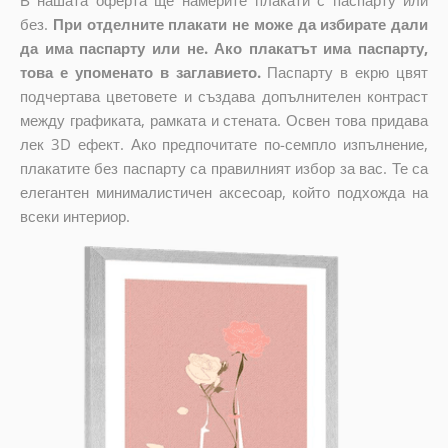
В нашата оферта ще намерите плакати с паспарту или
без.
При отделните плакати не може да избирате дали
да има паспарту или не. Ако плакатът има паспарту,
това е упоменато в заглавието.
Паспарту в екрю цвят
подчертава цветовете и създава допълнителен контраст
между графиката, рамката и стената. Освен това придава
лек 3D ефект. Ако предпочитате по-семпло изпълнение,
плакатите без паспарту са правилният избор за вас. Те са
елегантен минималистичен аксесоар, който подхожда на
всеки интериор.