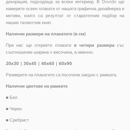
декорация, подходяща за всеки интериор. В Dovido ще
намерите освен плакати от нашата графична дизайнерка и
мотиви, които са резултат от старателния подбор на
нашия талантлив екип.
Налични размери на плакатите (в см)
При нас ще откриете плакати
в четири размера
със
съотношение ширина x височина, а именно:
20x30 | 30x45 | 40x60 | 60x90
Размерите на плакатите са посочени заедно с рамката.
Налични цветове на рамките
■
Бял
■
Черен
■
Сребрист