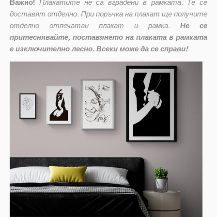
Важно!
Плакатите не са вградени в рамката. Те се
доставят отделно. При поръчка на плакат ще получите
отделно отпечатан плакат и рамка.
Не се
притеснявайте, поставянето на плаката в рамката
е изключително лесно. Всеки може да се справи!