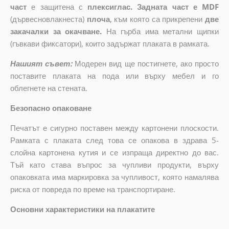
част
е защитена с
плексиглас. Задната част е MDF
(дървесновлакнеста)
плоча
,
към която са прикрепени
две
закачалки за окачване.
На гърба има метални щипки
(гъвкави фиксатори), които задържат плаката в рамката.
Нашият съвет:
Модерен вид ще постигнете, ако просто
поставите плаката на пода или върху мебел и го
облегнете на стената.
Безопасно опаковане
Печатът е сигурно поставен между картонени плоскости.
Рамката с плаката след това се опакова в здрава 5-
слойна картонена кутия и се изпраща директно до вас.
Тъй като става въпрос за чупливи продукти, върху
опаковката има маркировка за чупливост, която намалява
риска от повреда по време на транспортиране.
Основни характеристики на плакатите