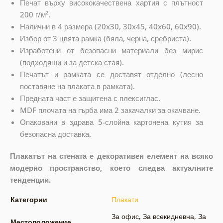
Печат върху висококачествена хартия с плътност
200 г/м².
Налични в 4 размера (20x30, 30x45, 40x60, 60x90).
Избор от 3 цвята рамка (бяла, черна, сребриста).
Изработени от безопасни материали без мирис
(подходящи и за детска стая).
Печатът и рамката се доставят отделно (лесно
поставяне на плаката в рамката).
Предната част е защитена с плексиглас.
MDF плочата на гърба има 2 закачалки за окачване.
Опаковани в здрава 5-слойна картонена кутия за
безопасна доставка.
Плакатът на стената е декоративен елемент на всяко
модерно пространство, което следва актуалните
тенденции.
Категории
Плакати
За офис
,
За всекидневна
,
За
Местоположение