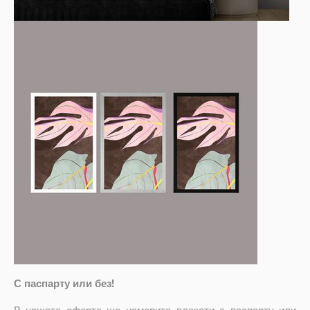
С паспарту или без!