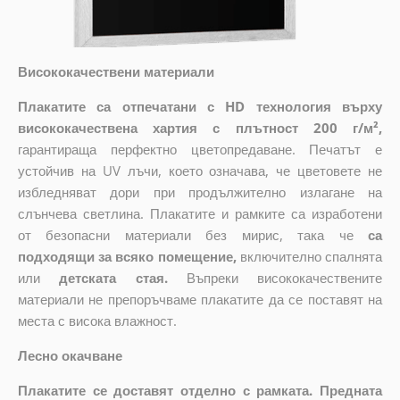
Висококачествени материали
Плакатите са отпечатани с HD технология върху
висококачествена хартия с плътност 200 г/м²,
гарантираща перфектно цветопредаване. Печатът е
устойчив на UV лъчи, което означава, че цветовете не
избледняват дори при продължително излагане на
слънчева светлина. Плакатите и рамките са изработени
от безопасни материали без мирис, така че
са
подходящи за всяко помещение,
включително спалнята
или
детската стая.
Въпреки висококачествените
материали не препоръчваме плакатите да се поставят на
места с висока влажност.
Лесно окачване
Плакатите се доставят отделно с рамката. Предната