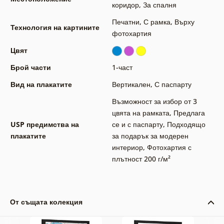
коридор
,
За спалня
Печатни
,
С рамка
,
Върху
Технология на картините
фотохартия
Цвят
Брой части
1-част
Вид на плакатите
Вертикален
,
С паспарту
Възможност за избор от 3
цвята на рамката
,
Предлага
USP предимства на
се и с паспарту
,
Подходящо
плакатите
за подарък за модерен
интериор
,
Фотохартия с
плътност 200 г/м²
От същата колекция