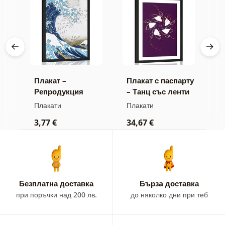
Плакат –
Плакат с паспарту
П
Репродукция
– Танц със ленти
в
к
Голямата вълна
на тъмен фон
т
Плакати
Плакати
П
от Канагава –
3,77 €
34,67 €
3
Кацушика Хокусай
Безплатна доставка
Бързa доставка
при поръчки над 200 лв.
до няколко дни при теб