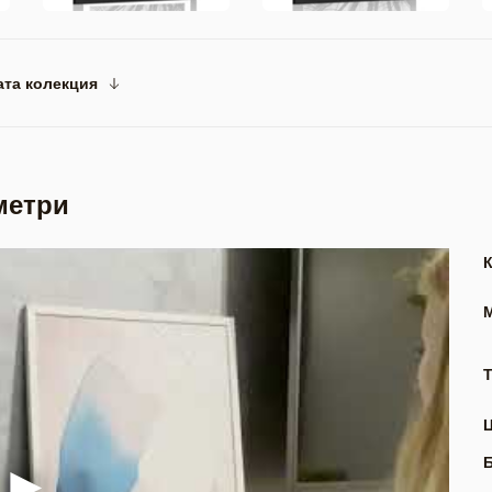
ата колекция
метри
Т