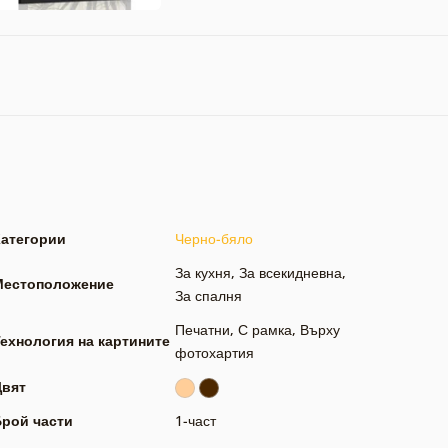
Категории
Черно-бяло
За кухня
,
За всекидневна
,
Местоположение
За спалня
Печатни
,
С рамка
,
Върху
ехнология на картините
фотохартия
Цвят
Брой части
1-част