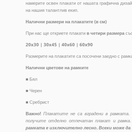
намерите освен плакати от нашата графична дизай
на нашия талантлив екип.
Налични размери на плакатите (в см)
При нас ще откриете плакати
в четири размера
съ
20x30 | 30x45 | 40x60 | 60x90
Размерите на плакатите са посочени заедно с рамк
Налични цветове на рамките
■
Бял
■
Черен
■
Сребрист
Важно!
Плакатите не са вградени в рамката.
получите отделно отпечатан плакат и рамка.
рамката е изключително лесно. Всеки може да 