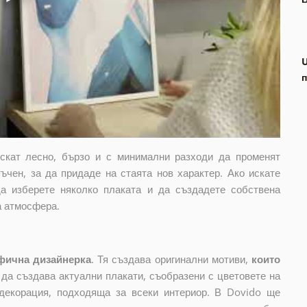
п
искат лесно, бързо и с минимални разходи да променят
ъчен, за да придаде на стаята нов характер. Ако искате
да изберете няколко плаката и да създадете собствена
а атмосфера.
фична дизайнерка
. Тя създава оригинални мотиви,
които
и да създава актуални плакати, съобразени с цветовете на
декорация, подходяща за всеки интериор. В Dovido ще