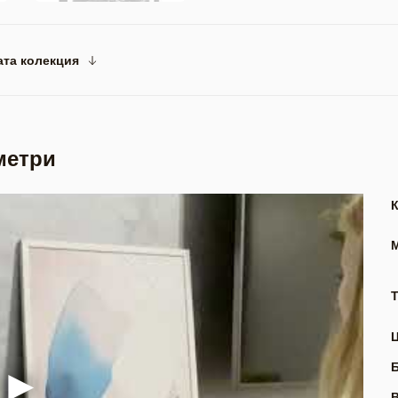
ата колекция
метри
Т
В