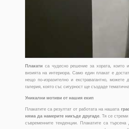
Плакати
са чудесно решение за хората, които 
визията на интериора. Само един плакат е достат
нещо по-изразително и екстравагантно, можете 
галерия, която със сигурност ще създаде тематичн
Уникални мотиви от нашия екип
Плакатите са резултат от работата на нашата
гра
няма да намерите никъде другаде
. Тя се стрем
съвременните тенденции. Плакатите са търсена 