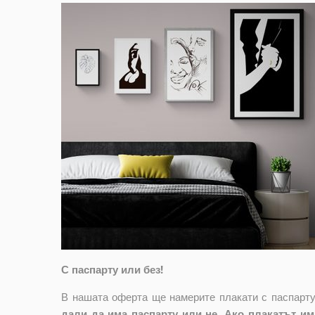
С паспарту или без!
В нашата оферта ще намерите плакати с паспарту
дали да има паспарту или не. Ако плакатът има