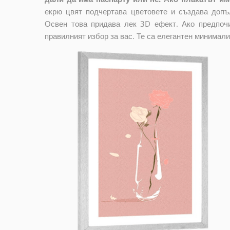
екрю цвят подчертава цветовете и създава допъ
Освен това придава лек 3D ефект. Ако предпочи
правилният избор за вас. Те са елегантен минимали