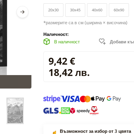
20x30
30x45
40x60
60x90
*размерите са в см (ширина × височина)
Наличност:
В наличност
Добави к
9,42 €
18,42 лв.
Възможност за избор от 3 цвята