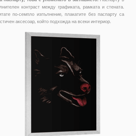
лнителен контраст между графиката, рамката и стената.
тате по-семпло изпълнение, плакатите без паспарту са
стичен аксесоар, който подхожда на всеки интериор.