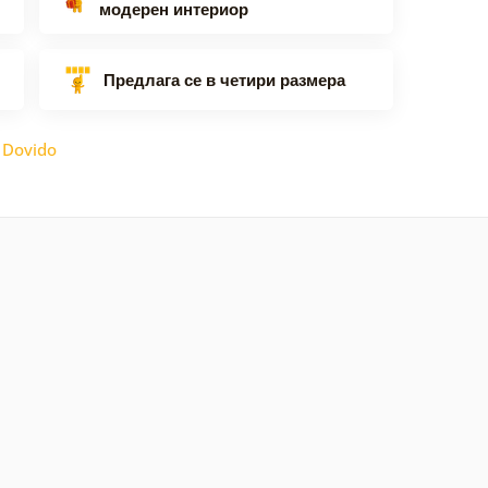
модерен интериор
Предлага се в четири размера
:
Dovido