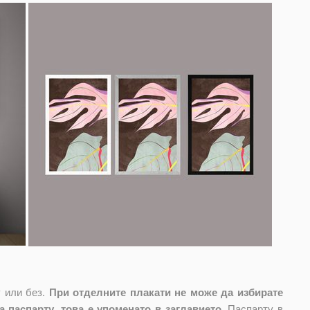
 или без.
При отделните плакати не може да избирате
 паспарту, това е упоменато в заглавието.
Паспарту в