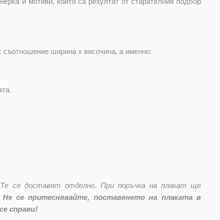
нерка и мотиви, които са резултат от старателния подбор
с съотношение ширина x височина, а именно:
ата.
 Те се доставят отделно. При поръчка на плакат ще
Не се притеснявайте, поставянето на плаката в
се справи!