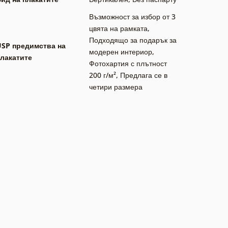
Възможност за избор от 3
цвята на рамката
,
Подходящо за подарък за
USP предимства на
модерен интериор
,
лакатите
Фотохартия с плътност
200 г/м²
,
Предлага се в
четири размера