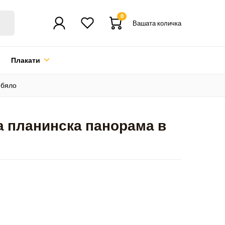
0
Вашата количка
Плакати
-бяло
а планинска панорама в