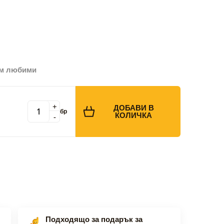
ъм любими
+
ДОБАВИ В
бр
КОЛИЧКА
-
Подходящо за подарък за