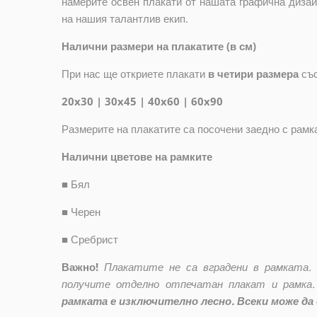
намерите освен плакати от нашата графична дизай
на нашия талантлив екип.
Налични размери на плакатите (в см)
При нас ще откриете плакати
в четири размера
съ
20x30 | 30x45 | 40x60 | 60x90
Размерите на плакатите са посочени заедно с рамк
Налични цветове на рамките
■
Бял
■
Черен
■
Сребрист
Важно!
Плакатите не са вградени в рамката.
получите отделно отпечатан плакат и рамка.
рамката е изключително лесно. Всеки може да 