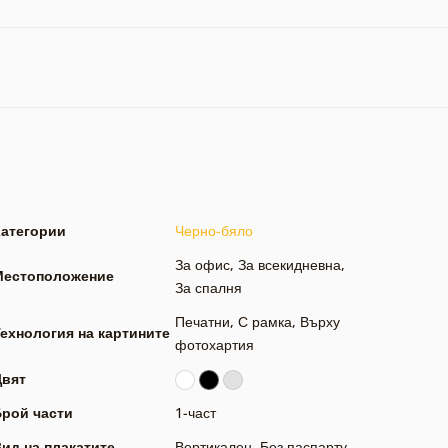
Категории
Черно-бяло
За офис
,
За всекидневна
,
Местоположение
За спалня
Печатни
,
С рамка
,
Върху
ехнология на картините
фотохартия
Цвят
Брой части
1-част
ид на плакатите
Вертикален
,
Без паспарту