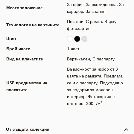
За офис
,
За всекидневна
,
За
Местоположение
коридор
,
За спалня
Печатни
,
С рамка
,
Върху
Технология на картините
фотохартия
Цвят
Брой части
1-част
Вид на плакатите
Вертикален
,
С паспарту
Възможност за избор от 3
цвята на рамката
,
Предлага
USP предимства на
се и с паспарту
,
Подходящо
плакатите
за подарък за модерен
интериор
,
Фотохартия с
плътност 200 г/м²
От същата колекция