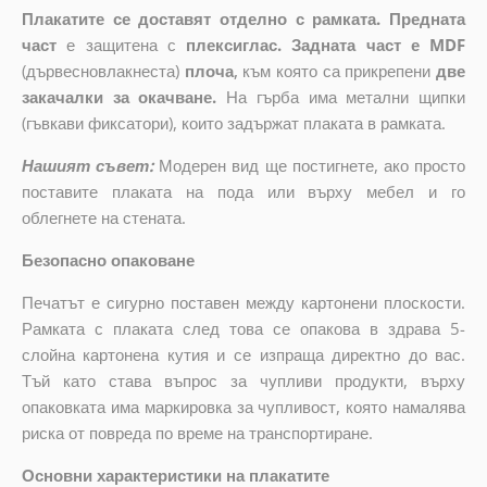
Плакатите се доставят отделно с рамката. Предната
част
е защитена с
плексиглас. Задната част е MDF
(дървесновлакнеста)
плоча
,
към която са прикрепени
две
закачалки за окачване.
На гърба има метални щипки
(гъвкави фиксатори), които задържат плаката в рамката.
Нашият съвет:
Модерен вид ще постигнете, ако просто
поставите плаката на пода или върху мебел и го
облегнете на стената.
Безопасно опаковане
Печатът е сигурно поставен между картонени плоскости.
Рамката с плаката след това се опакова в здрава 5-
слойна картонена кутия и се изпраща директно до вас.
Тъй като става въпрос за чупливи продукти, върху
опаковката има маркировка за чупливост, която намалява
риска от повреда по време на транспортиране.
Основни характеристики на плакатите