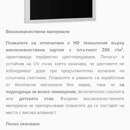
Висококачествени материали
Плакатите са отпечатани с HD технология върху
висококачествена хартия с плътност 200 г/м²,
гарантираща перфектно цветопредаване. Печатът е
устойчив на UV лъчи, което означава, че цветовете не
избледняват дори при продължително излагане на
слънчева светлина. Плакатите и рамките са изработени
от безопасни материали без мирис, така че
са
подходящи за всяко помещение,
включително спалнята
или
детската стая.
Въпреки висококачествените
материали не препоръчваме плакатите да се поставят на
места с висока влажност.
Лесно окачване