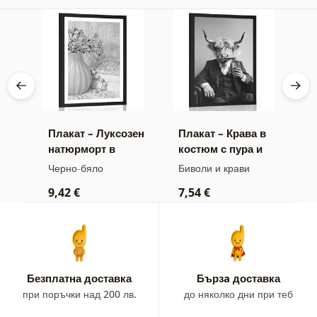
Плакат – Луксозен
Плакат – Крава в
П
натюрморт в
костюм с пура и
м
жа
черно и бяло
уиски
б
Черно-бяло
Биволи и крави
Ч
9,42 €
7,54 €
7
Безплатна доставка
Бързa доставка
при поръчки над 200 лв.
до няколко дни при теб