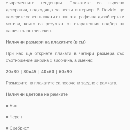
съвременните тенденции. Плакатите са търсена
декорация, подходяща за всеки интериор. В Dovido ще
намерите освен плакати от нашата графична дизайнерка и
мотиви, които са резултат от старателния подбор на
нашия талантлив екип.
Налични размери на плакатите (в см)
При нас ще откриете плакати
в четири размера
със
съотношение ширина x височина, а именно:
20x30 | 30x45 | 40x60 | 60x90
Размерите на плакатите са посочени заедно с рамката.
Налични цветове на рамките
■
Бял
■
Черен
■
Сребрист