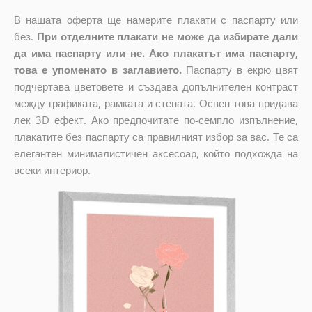
В нашата оферта ще намерите плакати с паспарту или
без.
При отделните плакати не може да избирате дали
да има паспарту или не. Ако плакатът има паспарту,
това е упоменато в заглавието.
Паспарту в екрю цвят
подчертава цветовете и създава допълнителен контраст
между графиката, рамката и стената. Освен това придава
лек 3D ефект. Ако предпочитате по-семпло изпълнение,
плакатите без паспарту са правилният избор за вас. Те са
елегантен минималистичен аксесоар, който подхожда на
всеки интериор.