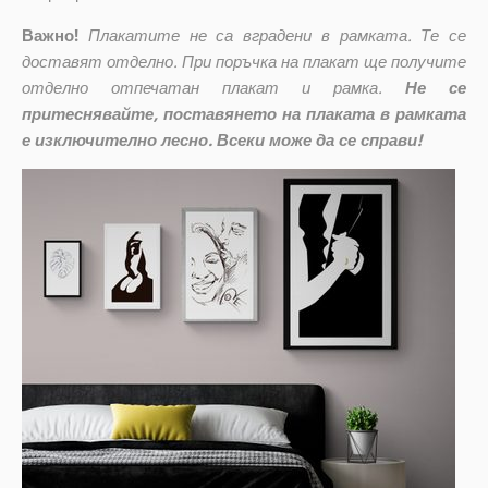
Важно!
Плакатите не са вградени в рамката. Те се
доставят отделно. При поръчка на плакат ще получите
отделно отпечатан плакат и рамка.
Не се
притеснявайте, поставянето на плаката в рамката
е изключително лесно. Всеки може да се справи!