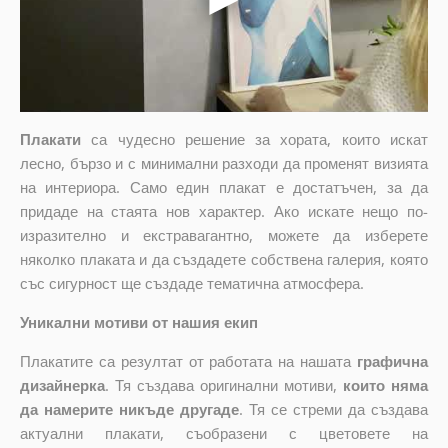
Плакати
са чудесно решение за хората, които искат
лесно, бързо и с минимални разходи да променят визията
на интериора. Само един плакат е достатъчен, за да
придаде на стаята нов характер. Ако искате нещо по-
изразително и екстравагантно, можете да изберете
няколко плаката и да създадете собствена галерия, която
със сигурност ще създаде тематична атмосфера.
Уникални мотиви от нашия екип
Плакатите са резултат от работата на нашата
графична
дизайнерка
. Тя създава оригинални мотиви,
които няма
да намерите никъде другаде
. Тя се стреми да създава
актуални плакати, съобразени с цветовете на