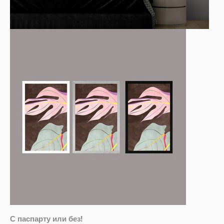
С паспарту или без!