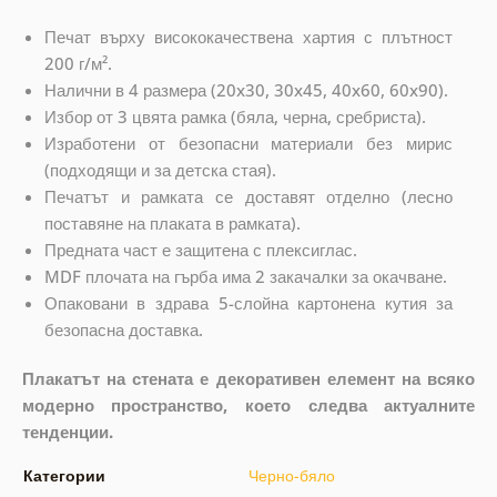
Печат върху висококачествена хартия с плътност
200 г/м².
Налични в 4 размера (20x30, 30x45, 40x60, 60x90).
Избор от 3 цвята рамка (бяла, черна, сребриста).
Изработени от безопасни материали без мирис
(подходящи и за детска стая).
Печатът и рамката се доставят отделно (лесно
поставяне на плаката в рамката).
Предната част е защитена с плексиглас.
MDF плочата на гърба има 2 закачалки за окачване.
Опаковани в здрава 5-слойна картонена кутия за
безопасна доставка.
Плакатът на стената е декоративен елемент на всяко
модерно пространство, което следва актуалните
тенденции.
Категории
Черно-бяло