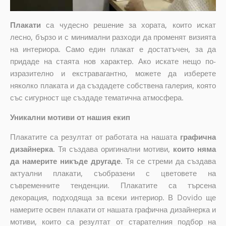
Плакати
са чудесно решение за хората, които искат
лесно, бързо и с минимални разходи да променят визията
на интериора. Само един плакат е достатъчен, за да
придаде на стаята нов характер. Ако искате нещо по-
изразително и екстравагантно, можете да изберете
няколко плаката и да създадете собствена галерия, която
със сигурност ще създаде тематична атмосфера.
Уникални мотиви от нашия екип
Плакатите са резултат от работата на нашата
графична
дизайнерка
. Тя създава оригинални мотиви,
които няма
да намерите никъде другаде
. Тя се стреми да създава
актуални плакати, съобразени с цветовете на
съвременните тенденции. Плакатите са търсена
декорация, подходяща за всеки интериор. В Dovido ще
намерите освен плакати от нашата графична дизайнерка и
мотиви, които са резултат от старателния подбор на