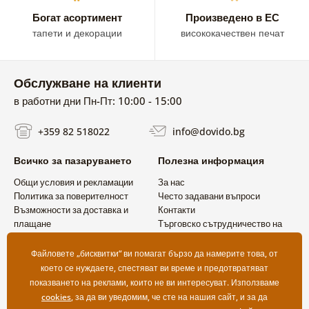
Богат асортимент
Произведено в ЕС
тапети и декорации
висококачествен печат
Обслужване на клиенти
в работни дни Пн-Пт: 10:00 - 15:00
+359 82 518022
info@dovido.bg
Всичко за пазаруването
Полезна информация
Общи условия и рекламации
За нас
Политика за поверителност
Често задавани въпроси
Възможности за доставка и
Контакти
плащане
Търговско сътрудничество на
Връщане на продукт
едро
Файловете „бисквитки“ ви помагат бързо да намерите това, от
което се нуждаете, спестяват ви време и предотвратяват
показването на реклами, които не ви интересуват. Използваме
cookies
, за да ви уведомим, че сте на нашия сайт, и за да