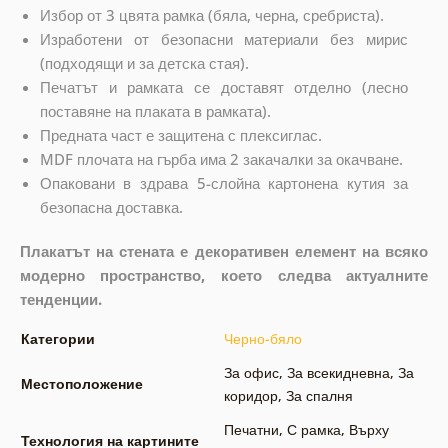
Избор от 3 цвята рамка (бяла, черна, сребриста).
Изработени от безопасни материали без мирис
(подходящи и за детска стая).
Печатът и рамката се доставят отделно (лесно
поставяне на плаката в рамката).
Предната част е защитена с плексиглас.
MDF плочата на гърба има 2 закачалки за окачване.
Опаковани в здрава 5-слойна картонена кутия за
безопасна доставка.
Плакатът на стената е декоративен елемент на всяко
модерно пространство, което следва актуалните
тенденции.
Категории
Черно-бяло
За офис
,
За всекидневна
,
За
Местоположение
коридор
,
За спалня
Печатни
,
С рамка
,
Върху
Технология на картините