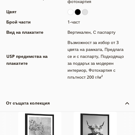
фотохартия
Цвят
Брой части
1-част
Вид на плакатите
Вертикален
,
С паспарту
Възможност за избор от 3
цвята на рамката
,
Предлага
USP предимства на
се и с паспарту
,
Подходящо
плакатите
за подарък за модерен
интериор
,
Фотохартия с
плътност 200 г/м²
От същата колекция