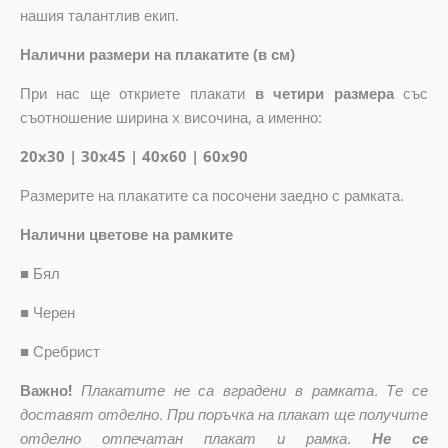
нашия талантлив екип.
Налични размери на плакатите (в см)
При нас ще откриете плакати
в четири размера
със
съотношение ширина x височина, а именно:
20x30 | 30x45 | 40x60 | 60x90
Размерите на плакатите са посочени заедно с рамката.
Налични цветове на рамките
■
Бял
■
Черен
■
Сребрист
Важно!
Плакатите не са вградени в рамката. Те се
доставят отделно. При поръчка на плакат ще получите
отделно отпечатан плакат и рамка.
Не се