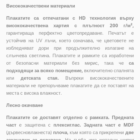
Висококачествени материали
Плакатите са отпечатани с HD технология върху
висококачествена хартия с плътност 200 г/м²,
гарантираща перфектно цветопредаване. Печатът е
устойчив на UV лъчи, което означава, че цветовете не
избледняват дори при продължително излагане на
слънчева светлина. Плакатите и рамките са изработени
от безопасни материали без мирис, така че
са
подходящи за всяко помещение,
включително спалнята
или
детската стая.
Въпреки висококачествените
материали не препоръчваме плакатите да се поставят на
места с висока влажност.
Лесно окачване
Плакатите се доставят отделно с рамката. Предната
част
е защитена с
плексиглас. Задната част е MDF
(дървесновлакнеста)
плоча
,
към която са прикрепени
две
закачалки за окачване.
На гърба има метални щипки