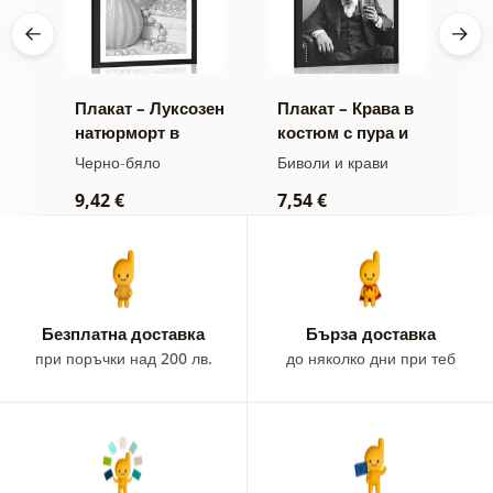
Плакат – Луксозен
Плакат – Крава в
П
натюрморт в
костюм с пура и
м
жа
черно и бяло
уиски
б
Черно-бяло
Биволи и крави
Ч
9,42 €
7,54 €
7
Безплатна доставка
Бързa доставка
при поръчки над 200 лв.
до няколко дни при теб