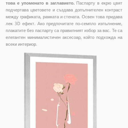
това е упоменато в заглавието.
Паспарту в екрю цвят
подчертава цветовете и създава допълнителен контраст
между графиката, рамката и стената. Освен това придава
лек 3D ефект. Ако предпочитате по-семпло изпълнение,
плакатите без паспарту са правилният избор за вас. Те са
елегантен минималистичен аксесоар, който подхожда на
всеки интериор.