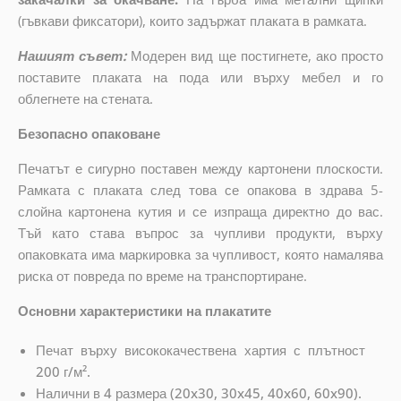
(гъвкави фиксатори), които задържат плаката в рамката.
Нашият съвет:
Модерен вид ще постигнете, ако просто
поставите плаката на пода или върху мебел и го
облегнете на стената.
Безопасно опаковане
Печатът е сигурно поставен между картонени плоскости.
Рамката с плаката след това се опакова в здрава 5-
слойна картонена кутия и се изпраща директно до вас.
Тъй като става въпрос за чупливи продукти, върху
опаковката има маркировка за чупливост, която намалява
риска от повреда по време на транспортиране.
Основни характеристики на плакатите
Печат върху висококачествена хартия с плътност
200 г/м².
Налични в 4 размера (20x30, 30x45, 40x60, 60x90).